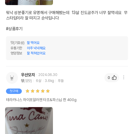
워낙 성분좋기로 유명해서 구매해봤는데  13살 진도공주가 너무 잘먹네요  무
스타입이라 잘 떠지고 순삭입니다

#상품후기
맛(기호성)
잘 먹어요
유통기한
아주 넉넉해요
영양정보
잘 적혀있어요
우산모자
2024.06.30
0
댕
(암컷)
6살
3.6kg
푸들
첫구매
테라카니스 하이포알러젠 타조&파스닙 캔 400g