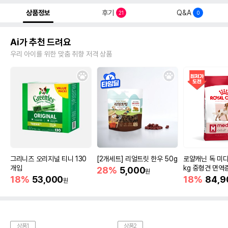
상품정보
후기
Q&A
21
0
Ai가 추천 드려요
우리 아이를 위한 맞춤 취향 저격 상품
그리니즈 오리지널 티니 130
[2개세트] 리얼트릿 한우 50g
로얄캐닌 독 미디
개입
kg 중형견 면역
28%
5,000
원
18%
53,000
18%
84,9
원
상품1
상품2