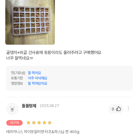
골댕이+비글 건사료에 토핑이라도 올려주려고 구매했어요

너무 잘먹네요ㅠ
맛(기호성)
잘 먹어요
유통기한
아주 넉넉해요
영양정보
잘 적혀있어요
돌돌형제
2025.08.27
0
재구매
테라카니스 하이포알러젠 타조&파스닙 캔 400g