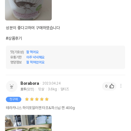
성분이 좋다고하여 구매하였습니다

#상품후기
맛(기호성)
잘 먹어요
유통기한
아주 넉넉해요
영양정보
잘 적혀있어요
Borabora
2023.04.24
0
호두
(암컷)
12살
3.6kg
말티즈
첫구매
테라카니스 하이포알러젠 타조&파스닙 캔 400g