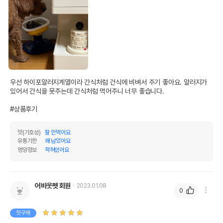
우선 하이포알러지계열이라 간식처럼 건식에 비벼서 주기 좋아요. 알러지가 
있어서 간식을 못주는데 간식처럼 먹어주니 너무 좋습니다.

#상품후기
맛(기호성)
잘 안먹어요
유통기한
꽤 남았어요
영양정보
적혀있어요
어바웃펫 회원
2023.01.08
0
첫구매