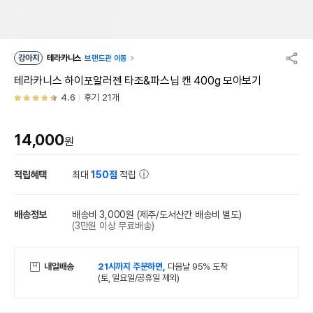
강아지
테라카니스
브랜드관 이동
테라카니스 하이포알러젠 타조&파스닙 캔 400g 모아보기
4.6
후기 21개
14,000
원
적립혜택
최대
150점
적립
배송정보
배송비 3,000원
(제주/도서산간 배송비 별도)
(3만원 이상 무료배송)
내일배송
21시까지 주문하면,
다음날 95% 도착
(토, 일요일/공휴일 제외)