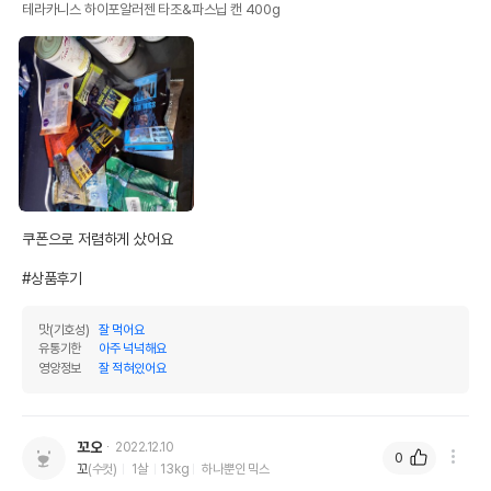
테라카니스 하이포알러젠 타조&파스닙 캔 400g
쿠폰으로 저렴하게 샀어요

#상품후기
맛(기호성)
잘 먹어요
유통기한
아주 넉넉해요
영양정보
잘 적혀있어요
꼬오
2022.12.10
0
꼬
(수컷)
1살
13kg
하나뿐인 믹스