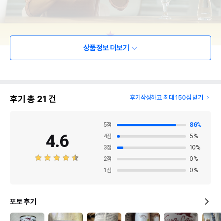
상품정보 더보기
후기 총
21
건
후기작성하고 최대 150점 받기
5
점
86
%
4.6
4
점
5
%
3
점
10
%
2
점
0
%
1
점
0
%
포토 후기