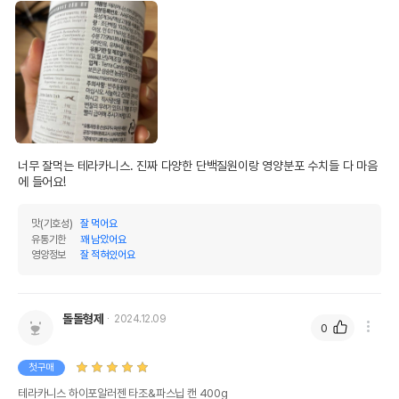
너무 잘먹는 테라카니스. 진짜 다양한 단백질원이랑 영양분포 수치들 다 마음
에 들어요!
맛(기호성)
잘 먹어요
유통기한
꽤 남았어요
상품 필수 정보
영양정보
잘 적혀있어요
테라카니스 하이포알러젠 타조&파스닙 캔
품명 및 모델명
400g 모아보기
돌돌형제
2024.12.09
법에 의한 인증,허가 등을
0
상세페이지 참조
받았음을 확인할수 있는
경우 그에 대한 사항
첫구매
제조국 또는 원산지
독일
테라카니스 하이포알러젠 타조&파스닙 캔 400g