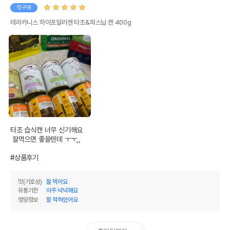
첫구매
테라카니스 하이포알러젠 타조&파스닙 캔 400g
타조 습식캔 너무 신기해요

 잘먹으면 좋을텐데 ㅜㅜ,,

#상품후기
맛(기호성)
잘 먹어요
유통기한
아주 넉넉해요
영양정보
잘 적혀있어요