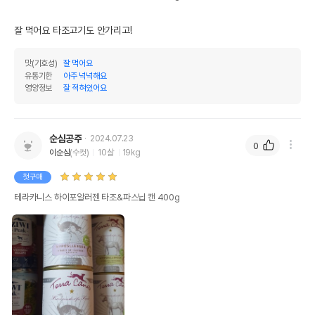
제조자,수입품의 경우
테라카니스
잘 먹어요 타조고기도 안가리고!
수입자를 함께 표기
AS책임자와 전화번호
맛(기호성)
잘 먹어요
어바웃펫//1644-9601
또는 소비자상담 관련
유통기한
아주 넉넉해요
전화번호
영양정보
잘 적혀있어요
유통기한이 최소 2026.12.05이거나 그
이후인 상품이 출고됩니다.
유통기한
단, 상품명에 유통기한 명시된 경우, 해당
순심공주
2024.07.23
유통기한을 따릅니다.
0
이순심
(수컷)
10살
19kg
첫구매
테라카니스 하이포알러젠 타조&파스닙 캔 400g