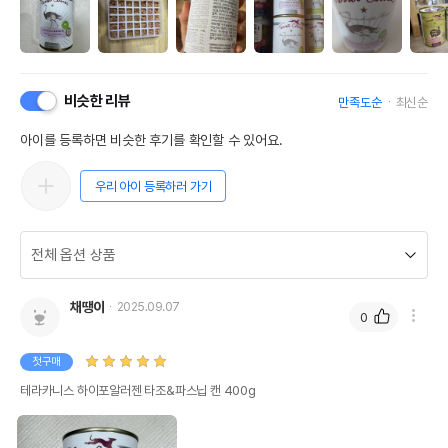
비슷한 리뷰
만족도순
최신순
아이를 등록하면 비슷한 후기를 확인할 수 있어요.
우리 아이 등록하러 가기
채땡이
2025.09.07
0
첫구매
테라카니스 하이포알러젠 타조&파스닙 캔 400g