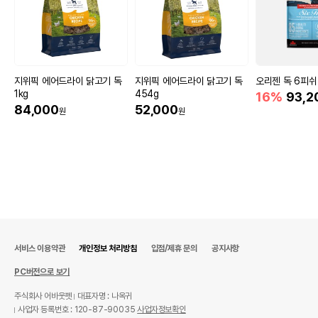
지위픽 에어드라이 닭고기 독
지위픽 에어드라이 닭고기 독
오리젠 독 6피쉬 
1kg
454g
16%
93,2
84,000
52,000
원
원
서비스 이용약관
개인정보 처리방침
입점/제휴 문의
공지사항
PC버전으로 보기
주식회사 어바웃펫
대표자명 : 나옥귀
사업자 등록번호 : 120-87-90035
사업자정보확인