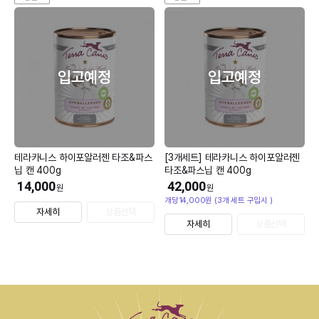
입고예정
입고예정
테라카니스 하이포알러젠 타조&파스
[3개세트] 테라카니스 하이포알러젠
닙 캔 400g
타조&파스닙 캔 400g
14,000
42,000
원
원
개당14,000원 (3개 세트 구입시 )
자세히
상품선택
자세히
상품선택