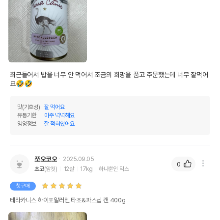
최근들어서 밥을 너무 안 먹어서 조금의 희망을 품고 주문했는데 너무 잘먹어
요🤣🤣
맛(기호성)
잘 먹어요
유통기한
아주 넉넉해요
영양정보
잘 적혀있어요
쪼오코오
2025.09.05
0
초코
(암컷)
12살
17kg
하나뿐인 믹스
첫구매
테라카니스 하이포알러젠 타조&파스닙 캔 400g