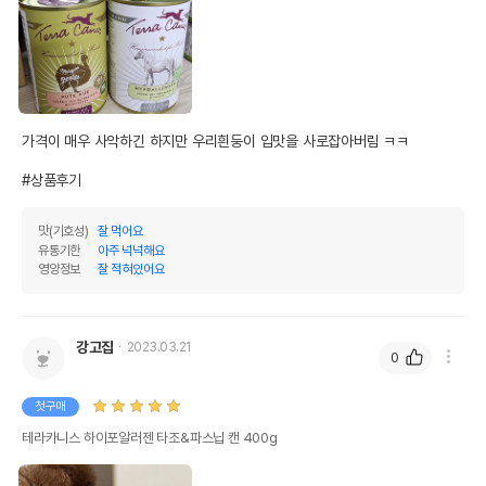
가격이 매우 사악하긴 하지만 우리흰둥이 입맛을 사로잡아버림 ㅋㅋ 

#상품후기
맛(기호성)
잘 먹어요
유통기한
아주 넉넉해요
영양정보
잘 적혀있어요
강고집
2023.03.21
0
첫구매
테라카니스 하이포알러젠 타조&파스닙 캔 400g