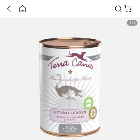
1
/
1