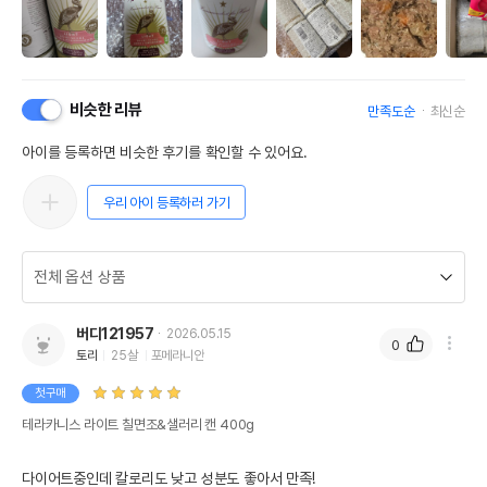
비슷한 리뷰
만족도순
최신순
아이를 등록하면 비슷한 후기를 확인할 수 있어요.
우리 아이 등록하러 가기
버디121957
2026.05.15
0
토리
25살
포메라니안
첫구매
테라카니스 라이트 칠면조&샐러리 캔 400g
다이어트중인데 칼로리도 낮고 성분도 좋아서 만족!
