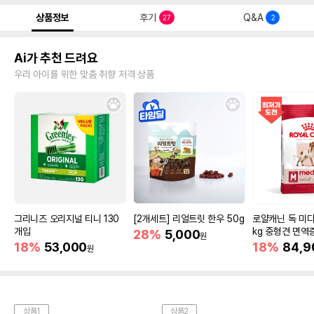
상품정보
후기
Q&A
27
2
Ai가 추천 드려요
우리 아이를 위한 맞춤 취향 저격 상품
그리니즈 오리지널 티니 130
[2개세트] 리얼트릿 한우 50g
로얄캐닌 독 미디
개입
kg 중형견 면역
28%
5,000
원
18%
53,000
18%
84,9
원
상품1
상품2