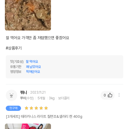
잘 먹어요 가격만 좀 저렴했으면 좋겠어요

#상품후기
맛(기호성)
잘 먹어요
유통기한
꽤 남았어요
영양정보
적혀있어요
쭤니
2023.11.21
0
쭈이
(수컷)
5개월
3kg
보더콜리
첫구매
[3개세트] 테라카니스 라이트 칠면조&샐러리 캔 400g