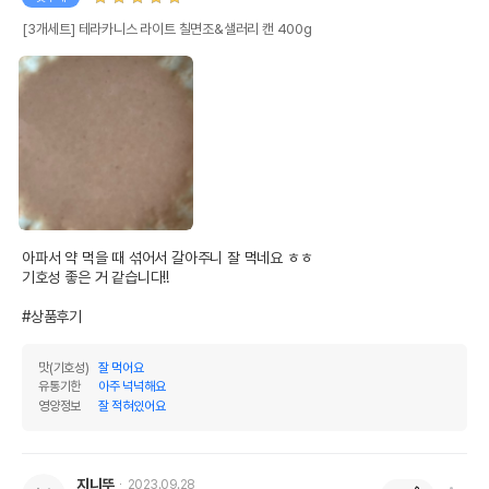
[3개세트] 테라카니스 라이트 칠면조&샐러리 캔 400g
아파서 약 먹을 때 섞어서 갈아주니 잘 먹네요 ㅎㅎ

기호성 좋은 거 같습니다!!

#상품후기
맛(기호성)
잘 먹어요
유통기한
아주 넉넉해요
영양정보
잘 적혀있어요
지니뚜
2023.09.28