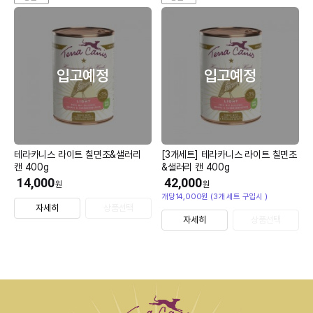
입고예정
입고예정
테라카니스 라이트 칠면조&샐러리
[3개세트] 테라카니스 라이트 칠면조
캔 400g
&샐러리 캔 400g
14,000
42,000
원
원
개당14,000원 (3개 세트 구입시 )
자세히
상품선택
자세히
상품선택