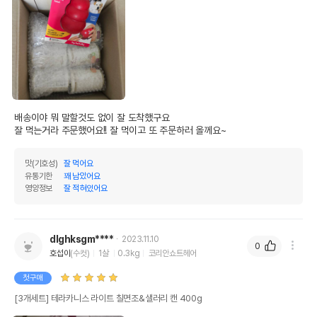
배송이야 뭐 말할것도 없이 잘 도착했구요 

잘 먹는거라 주문했어요!! 잘 먹이고 또 주문하러 올께요~
맛(기호성)
잘 먹어요
유통기한
꽤 남았어요
영양정보
잘 적혀있어요
dlghksgm****
2023.11.10
0
호섭이
(수컷)
1살
0.3kg
코리안쇼트헤어
첫구매
[3개세트] 테라카니스 라이트 칠면조&샐러리 캔 400g