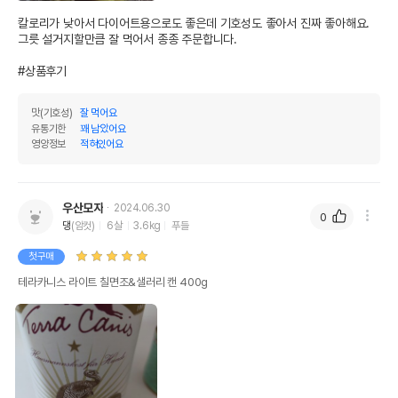
칼로리가 낮아서 다이어트용으로도 좋은데 기호성도 좋아서 진짜 좋아해요. 
그릇 설거지할만큼 잘 먹어서 종종 주문합니다.

상품 필수 정보
#상품후기
테라카니스 라이트 칠면조&샐러리 캔 400g
품명 및 모델명
모아보기
맛(기호성)
잘 먹어요
유통기한
꽤 남았어요
법에 의한 인증,허가 등을
영양정보
적혀있어요
상세페이지 참조
받았음을 확인할수 있는
경우 그에 대한 사항
제조국 또는 원산지
독일
우산모자
2024.06.30
0
댕
(암컷)
6살
3.6kg
푸들
제조자,수입품의 경우
테라카니스
수입자를 함께 표기
첫구매
테라카니스 라이트 칠면조&샐러리 캔 400g
AS책임자와 전화번호
어바웃펫//1644-9601
또는 소비자상담 관련
전화번호
유통기한이 최소 2026.12.06이거나 그
이후인 상품이 출고됩니다.
유통기한
단, 상품명에 유통기한 명시된 경우, 해당