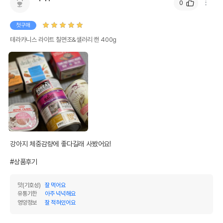
0
첫구매
테라카니스 라이트 칠면조&샐러리 캔 400g
강아지 체중감량에 좋다길래 사봤어요!

#상품후기
맛(기호성)
잘 먹어요
유통기한
아주 넉넉해요
영양정보
잘 적혀있어요