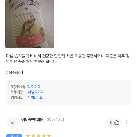
다른 습식들에 비해서 건강한 맛인지 처음 먹을땐 주춤하더니 지금은 아주 잘 
먹어요 꾸준히 먹여보려 합니다

#상품후기
맛(기호성)
잘 먹어요
유통기한
꽤 남았어요
영양정보
적혀있어요
어바웃펫 회원
2023.10.21
0
첫구매