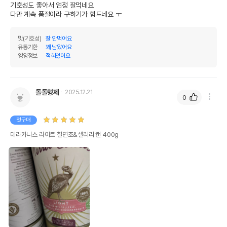
기호성도 좋아서 엄청 잘먹네요 

다만 계속 품절이라 구하기가 힘드네요 ㅜ
맛(기호성)
잘 안먹어요
유통기한
꽤 남았어요
영양정보
적혀있어요
돌돌형제
2025.12.21
0
첫구매
테라카니스 라이트 칠면조&샐러리 캔 400g