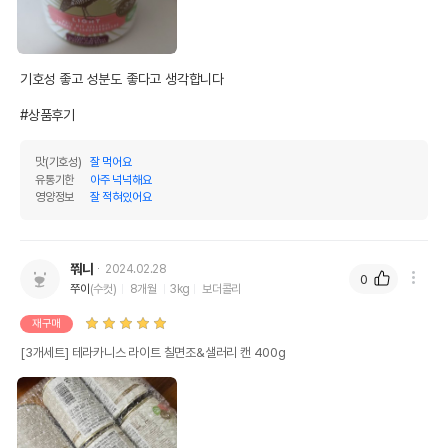
유통기한을 따릅니다.
기호성 좋고 성분도 좋다고 생각합니다 

#상품후기
맛(기호성)
잘 먹어요
유통기한
아주 넉넉해요
영양정보
잘 적혀있어요
쭤니
2024.02.28
0
쭈이
(수컷)
8개월
3kg
보더콜리
재구매
[3개세트] 테라카니스 라이트 칠면조&샐러리 캔 400g