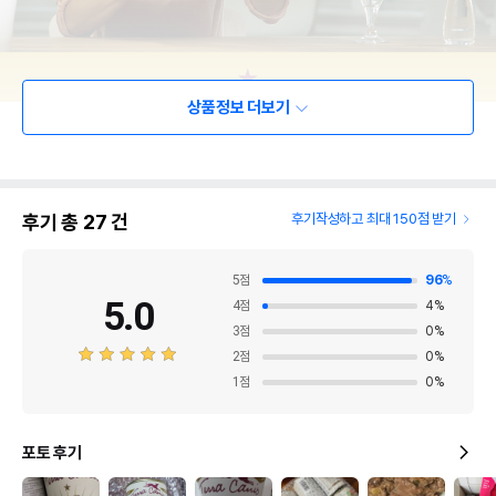
상품정보 더보기
후기 총
27
건
후기작성하고 최대 150점 받기
5
점
96
%
5.0
4
점
4
%
3
점
0
%
2
점
0
%
1
점
0
%
포토 후기