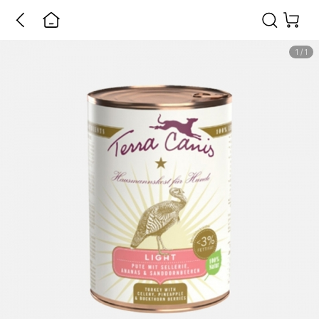
1
/
1