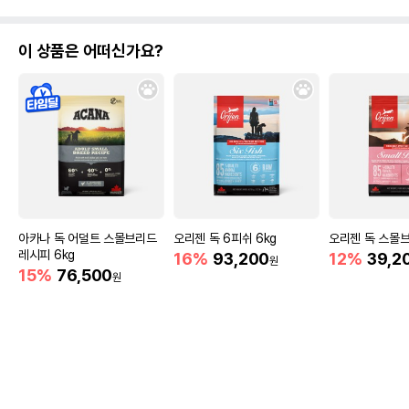
이 상품은 어떠신가요?
아카나 독 어덜트 스몰브리드
오리젠 독 6피쉬 6kg
오리젠 독 스몰브리
레시피 6kg
16%
93,200
12%
39,2
원
15%
76,500
원