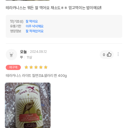
테라카니스는 뭐든 잘 먹어요 채소도ㅎㅎ 믿고먹이는 밥이예요!!
맛(기호성)
잘 먹어요
유통기한
아주 넉넉해요
영양정보
잘 적혀있어요
오늘
2024.09.12
0
쭈
11살
재구매
테라카니스 라이트 칠면조&샐러리 캔 400g