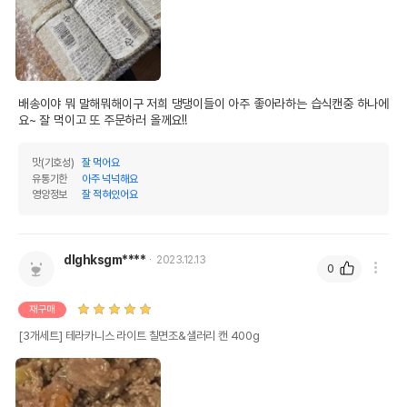
배송이야 뭐 말해뭐해이구 저희 댕댕이들이 아주 좋아라하는 습식캔중 하나에
요~ 잘 먹이고 또 주문하러 올께요!!
맛(기호성)
잘 먹어요
유통기한
아주 넉넉해요
영양정보
잘 적혀있어요
dlghksgm****
2023.12.13
0
재구매
[3개세트] 테라카니스 라이트 칠면조&샐러리 캔 400g