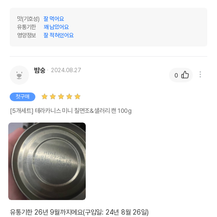
맛(기호성)
잘 먹어요
유통기한
꽤 남았어요
영양정보
잘 적혀있어요
밤숭
2024.08.27
0
첫구매
[5개세트] 테라카니스 미니 칠면조&샐러리 캔 100g
상품 필수 정보
테라카니스 미니 퍼피 칠면조&샐러리 캔
품명 및 모델명
100g 모아보기
유통기한 26년 9월까지에요(구입일: 24년 8월 26일)
