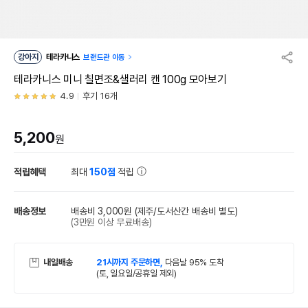
강아지
테라카니스
브랜드관 이동
테라카니스 미니 칠면조&샐러리 캔 100g 모아보기
4.9
후기 16개
5,200
원
적립혜택
최대
150점
적립
배송정보
배송비 3,000원
(제주/도서산간 배송비 별도)
(3만원 이상 무료배송)
내일배송
21시까지 주문하면,
다음날 95% 도착
(토, 일요일/공휴일 제외)