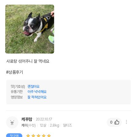
사료랑 섞어주니 잘 먹네요

#상품후기
맛(기호성)
괜찮아요
유통기한
아주 넉넉해요
영양정보
잘 적혀있어요
케푸맘
2022.10.17
0
케이
(수컷)
12살
2.8kg
말티즈
첫구매