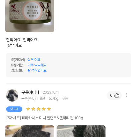
잘먹어요. 잘먹어요

 잘먹어요
맛(기호성)
잘 먹어요
유통기한
아주 넉넉해요
영양정보
잘 적혀있어요
구름어머니
2023.10.11
0
구름
(수컷)
8살
5.7kg
푸들
첫구매
[5개세트] 테라카니스 미니 칠면조&샐러리 캔 100g