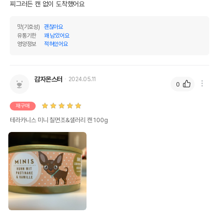
찌그러든 캔 없이 도착했어요
법에 의한 인증,허가 등을
상세페이지 참조
받았음을 확인할수 있는
경우 그에 대한 사항
맛(기호성)
괜찮아요
유통기한
꽤 남았어요
제조국 또는 원산지
독일
영양정보
적혀있어요
제조자,수입품의 경우
테라카니스
수입자를 함께 표기
감자몬스터
2024.05.11
0
AS책임자와 전화번호
어바웃펫//1644-9601
또는 소비자상담 관련
전화번호
재구매
테라카니스 미니 칠면조&샐러리 캔 100g
유통기한이 최소 2026.12.05이거나 그
이후인 상품이 출고됩니다.
유통기한
단, 상품명에 유통기한 명시된 경우, 해당
유통기한을 따릅니다.