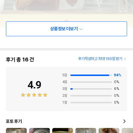
상품정보 더보기
후기 총
16
건
후기작성하고 최대 150점 받기
5
점
94
%
4.9
4
점
0
%
3
점
6
%
2
점
0
%
1
점
0
%
포토 후기