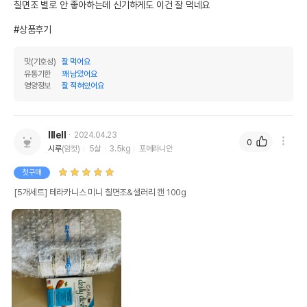
칠면조 별로 안 좋아하는데 신기하게도 이건 잘 먹네요

#상품후기
맛(기호성)
잘 먹어요
유통기한
꽤 남았어요
영양정보
잘 적혀있어요
lllell
2024.04.23
0
시루
(암컷)
5살
3.5kg
포메라니안
첫구매
[5개세트] 테라카니스 미니 칠면조&샐러리 캔 100g