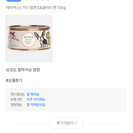
테라카니스 미니 칠면조&샐러리 캔 100g
요것도 잘먹어요 엄청 

#상품후기
맛(기호성)
잘 먹어요
유통기한
아주 넉넉해요
영양정보
잘 적혀있어요
후기 더보기