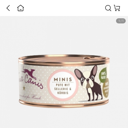
1
/
1