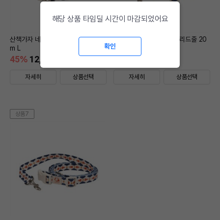
해당 상품 타임딜 시간이 마감되었어요
산책가자 네이비&오렌지 목줄 25m
산책가자 네이비&오렌지 리드줄 20
확인
m L
mm S
45
%
12,000
45
%
18,000
원
원
자세히
상품선택
자세히
상품선택
상품7