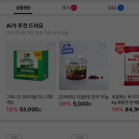
상품정보
후기
Q&A
8
0
Ai가 추천 드려요
우리 아이를 위한 맞춤 취향 저격 상품
그리니즈 오리지널 티니 130
[2개세트] 리얼트릿 한우 50g
로얄캐닌 독 미디
개입
kg 중형견 면역
28%
5,000
원
18%
53,000
18%
84,9
원
상품1
상품2