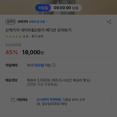
타임딜
00:00:00
남음
강아지
산책가자
브랜드관 이동
산책가자 네이비&오렌지 에디션 모아보기
4.8
후기 8개
33,000원
45%
18,000
원
적립혜택
최대
150점
적립
배송정보
배송비 3,000원
(제주/도서산간 배송비 별도)
(3만원 이상 무료배송)
내일배송
21시까지 주문하면,
다음날 95% 도착
(토, 일요일/공휴일 제외)