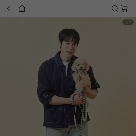
1
/
6