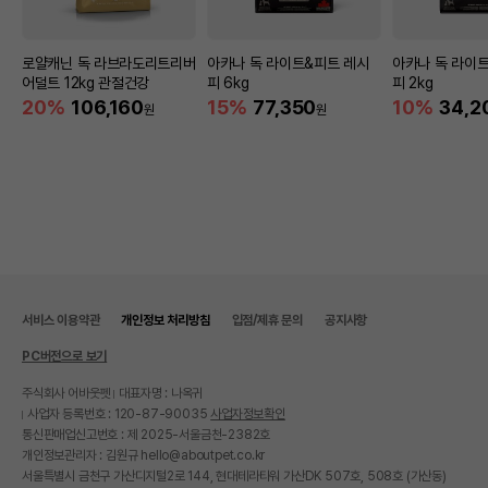
로얄캐닌 독 라브라도리트리버
아카나 독 라이트&피트 레시
아카나 독 라이
어덜트 12kg 관절건강
피 6kg
피 2kg
20%
106,160
15%
77,350
10%
34,2
원
원
서비스 이용약관
개인정보 처리방침
입점/제휴 문의
공지사항
PC버전으로 보기
주식회사 어바웃펫
대표자명 : 나옥귀
사업자 등록번호 : 120-87-90035
사업자정보확인
통신판매업신고번호 : 제 2025-서울금천-2382호
개인정보관리자 : 김원규 hello@aboutpet.co.kr
서울특별시 금천구 가산디지털2로 144, 현대테라타워 가산DK 507호, 508호 (가산동)