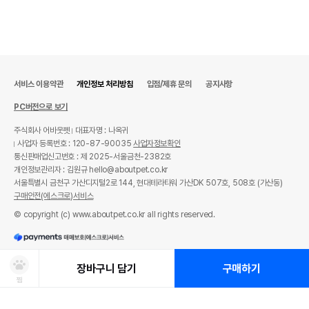
서비스 이용약관
개인정보 처리방침
입점/제휴 문의
공지사항
PC버전으로 보기
주식회사 어바웃펫
대표자명 : 나옥귀
사업자 등록번호 : 120-87-90035
사업자정보확인
통신판매업신고번호 : 제 2025-서울금천-2382호
개인정보관리자 : 김원규 hello@aboutpet.co.kr
서울특별시 금천구 가산디지털2로 144, 현대테라타워 가산DK 507호, 508호 (가산동)
구매안전(에스크로)서비스
© copyright (c) www.aboutpet.co.kr all rights reserved.
장바구니 담기
구매하기
찜