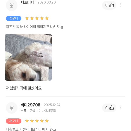
서꼬미네
2026.03.20
0
첫구매
이즈칸 독 버라이어티 알러지프리 6.5kg
저렴한가격에 잘샀어요 
버디29708
2025.12.24
0
초롱
7살
미니어처푸들
재구매
네츄럴코어 센시티브케어 베지 3kg