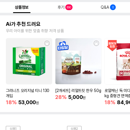
상품정보
후기
Q&A
890
0
Ai가 추천 드려요
우리 아이를 위한 맞춤 취향 저격 상품
그리니즈 오리지널 티니 130
[2개세트] 리얼트릿 한우 50g
로얄캐닌 독 미디
개입
kg 중형견 면역
28%
5,000
원
18%
53,000
18%
84,9
원
상품1
상품2