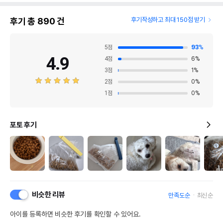
제조자,수입품의 경우
네츄럴코어
후기 총
890
건
후기작성하고 최대 150점 받기
수입자를 함께 표기
AS책임자와 전화번호
어바웃펫 // 1644-9601
5
점
93
%
또는 소비자상담 관련
전화번호
4.9
4
점
6
%
3
점
1
%
유통기한이 최소 2026.12.06이거나 그
2
점
0
%
이후인 상품이 출고됩니다.
유통기한
단, 상품명에 유통기한 명시된 경우, 해당
1
점
0
%
유통기한을 따릅니다.
포토 후기
비슷한 리뷰
만족도순
최신순
아이를 등록하면 비슷한 후기를 확인할 수 있어요.