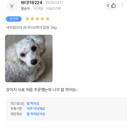
버디119224
2026.04.11
0
콩순이
10개월
비숑프리제
첫구매
네츄럴코어 센시티브케어 밀웜 3kg
강아지 사료 처음 주문했는데 너무 잘 먹어요~
맛(기호성)
잘 먹어요
유통기한
아주 넉넉해요
영양정보
잘 적혀있어요