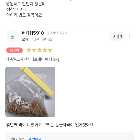
병원비도 만만치 않은데 

정착입니다!

아이가 밥도 잘먹어요
버디115910
2026.06.20
0
모찌
10살
말티즈
재구매
네츄럴코어 센시티브케어 베지 3kg
몇년째 먹이고 있어요 모찌는 눈물자국이 없어졋어요
맛(기호성)
잘 먹어요