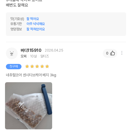
배변도 잘해요
맛(기호성)
잘 먹어요
유통기한
아주 넉넉해요
영양정보
잘 적혀있어요
버디115910
2026.04.25
0
모찌
10살
말티즈
첫구매
네츄럴코어 센시티브케어 베지 3kg