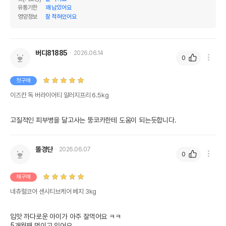
유통기한
꽤 남았어요
영양정보
잘 적혀있어요
버디81885
2026.06.14
0
첫구매
이즈칸 독 버라이어티 알러지프리 6.5kg
고질적인 피부병을 달고사는 뚱코카한테 도움이 되는듯합니다. 
똘경단
2026.06.07
0
재구매
네츄럴코어 센시티브케어 베지 3kg
입맛 까다로운 아이가 아주 잘먹어요 ㅋㅋ

5개월째 먹이고 있어요
