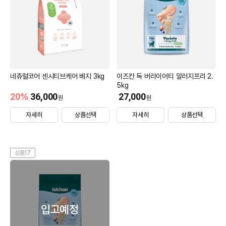
네츄럴코어 센시티브케어 베지 3kg
이즈칸 독 버라이어티 알러지프리 2.
5kg
20
%
36,000
27,000
원
원
자세히
상품선택
자세히
상품선택
상품17
입고예정