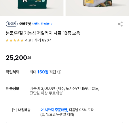
강아지
어바웃펫
브랜드관 이동
눈물/관절 기능성 저알러지 사료 18종 모음
4.9
후기 890개
25,200
원
적립혜택
최대
150점
적립
배송정보
배송비 3,000원
(제주/도서산간 배송비 별도)
(3만원 이상 무료배송)
내일배송
21시까지 주문하면,
다음날 95% 도착
(토, 일요일/공휴일 제외)