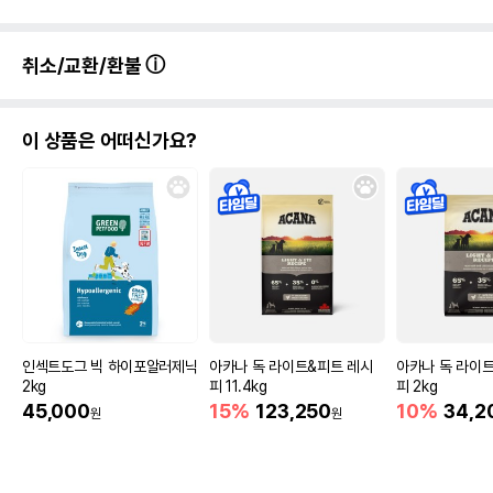
취소/교환/환불
이 상품은 어떠신가요?
인섹트도그 빅 하이포알러제닉
아카나 독 라이트&피트 레시
아카나 독 라이
2kg
피 11.4kg
피 2kg
45,000
15%
123,250
10%
34,2
원
원