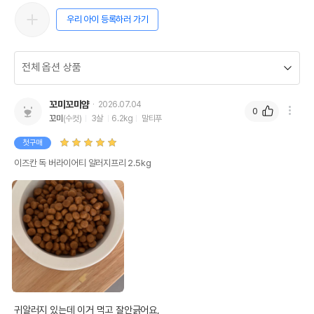
우리 아이 등록하러 가기
꼬미꼬미얌
2026.07.04
0
꼬미
(수컷)
3살
6.2kg
말티푸
첫구매
이즈칸 독 버라이어티 알러지프리 2.5kg
귀알러지 있는데 이거 먹고 잘안긁어요,
