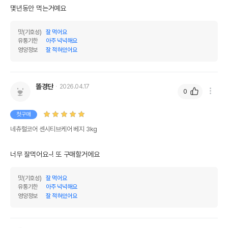
몇년동안 먹는거예요
맛(기호성)
잘 먹어요
유통기한
아주 넉넉해요
영양정보
잘 적혀있어요
똘경단
2026.04.17
0
첫구매
네츄럴코어 센시티브케어 베지 3kg
너무 잘먹어요~! 또 구매할거에요
맛(기호성)
잘 먹어요
유통기한
아주 넉넉해요
영양정보
잘 적혀있어요