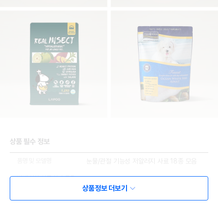
상품 필수 정보
품명 및 모델명
눈물/관절 기능성 저알러지 사료 18종 모음
법에 의한 인증,허가 등을
상품상세설명 참조
받았음을 확인할수 있는
상품정보 더보기
경우 그에 대한 사항
제조국 또는 원산지
대한민국