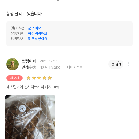
항상 잘먹고 있습니다~
맛(기호성)
잘 먹어요
유통기한
아주 넉넉해요
영양정보
잘 적혀있어요
면빵이네
2025.12.22
0
면덕
(수컷)
10살
5.2kg
미니어처푸들
재구매
네츄럴코어 센시티브케어 베지 3kg