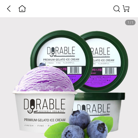
1
/
1