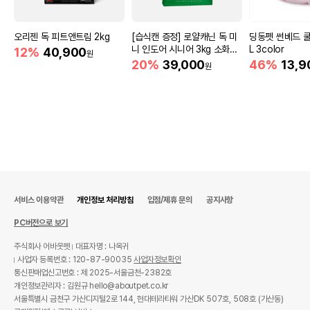
오리젠 독 피트앤트림 2kg
[습식캔 증정] 로얄캐닌 독 미
딩동펫 썬베드 쿨
니 인도어 시니어 3kg 소화도
L 3color
12%
40,900
원
움
20%
39,000
46%
13,9
원
서비스 이용약관
개인정보 처리방침
입점/제휴 문의
공지사항
PC버전으로 보기
주식회사 어바웃펫
대표자명 : 나옥귀
사업자 등록번호 : 120-87-90035
사업자정보확인
통신판매업신고번호 : 제 2025-서울금천-2382호
개인정보관리자 : 김원규 hello@aboutpet.co.kr
서울특별시 금천구 가산디지털2로 144, 현대테라타워 가산DK 507호, 508호 (가산동)