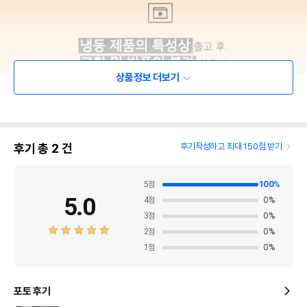
상품정보 더보기
후기 총
2
건
후기작성하고 최대 150점 받기
5
점
100
%
5.0
4
점
0
%
3
점
0
%
2
점
0
%
1
점
0
%
포토 후기