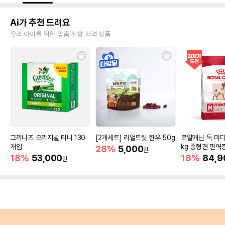
Ai가 추천 드려요
우리 아이를 위한 맞춤 취향 저격 상품
그리니즈 오리지널 티니 130
[2개세트] 리얼트릿 한우 50g
로얄캐닌 독 미디
개입
kg 중형견 면역
28%
5,000
원
18%
53,000
18%
84,9
원