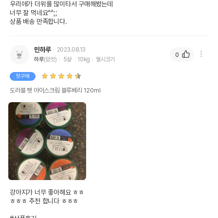
우리애가 더위를 많이타서 구매해봤는데

너무 잘 먹네요^^;;

상품 배송 만족합니다.
민하루
2023.08.13
0
하루
(암컷)
5살
10kg
웰시코기
첫구매
도러블 펫 아이스크림 블루베리 120ml
강아지가 너무 좋아해요 ㅎㅎ

ㅎㅎㅎ 추천 합니다 ㅎㅎㅎ
