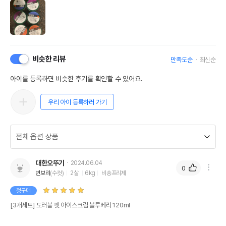
비슷한 리뷰
만족도순
최신순
아이를 등록하면 비슷한 후기를 확인할 수 있어요.
우리 아이 등록하러 가기
대한오뚜기
2024.06.04
0
변보리
(수컷)
2살
6kg
비숑프리제
첫구매
[3개세트] 도러블 펫 아이스크림 블루베리 120ml