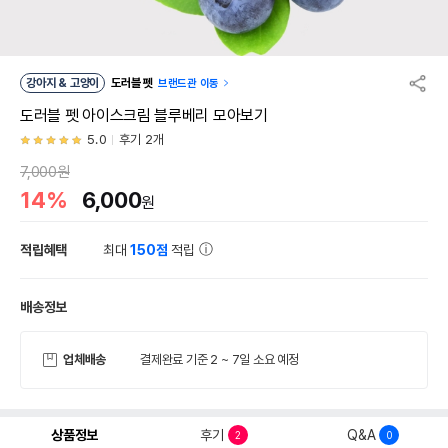
강아지 & 고양이
도러블 펫
브랜드관 이동
도러블 펫 아이스크림 블루베리 모아보기
5.0
후기 2개
7,000원
14%
6,000
원
적립혜택
최대
150점
적립
배송정보
업체배송
결제완료 기준 2 ~ 7일 소요 예정
상품정보
후기
Q&A
2
0