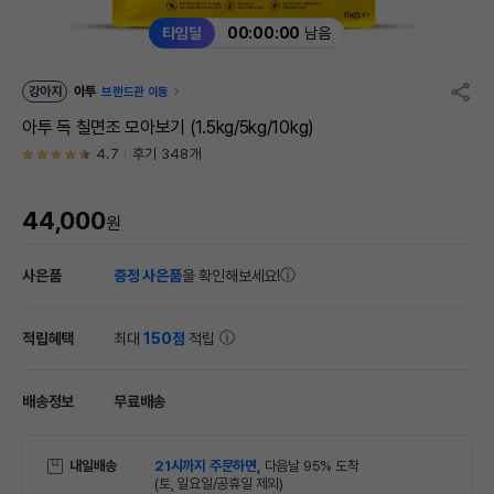
타임딜
00:00:00
남음
강아지
아투
브랜드관 이동
아투 독 칠면조 모아보기 (1.5kg/5kg/10kg)
4.7
후기 348개
44,000
원
사은품
증정 사은품
을 확인해보세요!
적립혜택
최대
150점
적립
배송정보
무료배송
내일배송
21시까지 주문하면,
다음날 95% 도착
(토, 일요일/공휴일 제외)