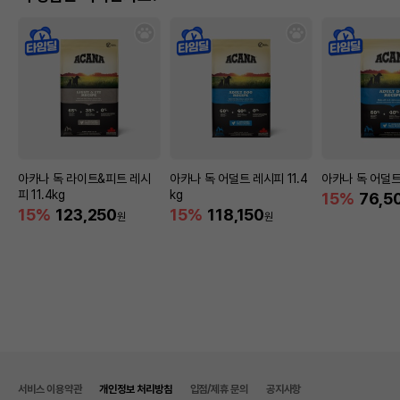
아카나 독 라이트&피트 레시
아카나 독 어덜트 레시피 11.4
아카나 독 어덜트
피 11.4kg
kg
15%
76,5
15%
123,250
15%
118,150
원
원
서비스 이용약관
개인정보 처리방침
입점/제휴 문의
공지사항