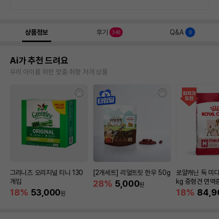
상품정보
후기
Q&A
348
8
Ai가 추천 드려요
우리 아이를 위한 맞춤 취향 저격 상품
그리니즈 오리지널 티니 130
[2개세트] 리얼트릿 한우 50g
로얄캐닌 독 미디
개입
kg 중형견 면역
28%
5,000
원
18%
53,000
18%
84,9
원