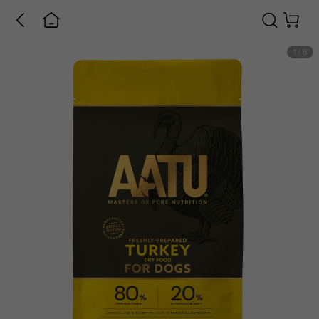
1
/
6