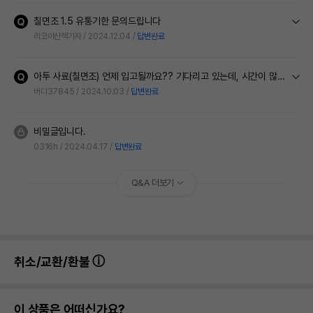
칠면조 1.5 유통기한 문의드립니다
리코야산책가자
2024.12.04
답변완료
아투 사료(칠면조) 언제 입고될까요?? 기다리고 있는데, 시간이 많이 걸릴까요?
버디37845
2024.10.03
답변완료
비밀글입니다.
0316h
2024.04.17
답변완료
Q&A 더보기
취소/교환/환불
이 상품은 어떠신가요?