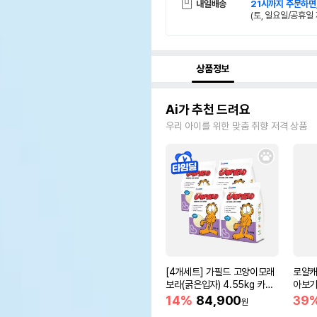
내일배송
21시까지 주문하면
(토, 일요일/공휴일 
상품정보
Ai가 추천 드려요
우리 아이를 위한 맞춤 취향 저격 상품
[4개세트] 가필드 고양이모래
로얄캐
보라(굵은입자) 4.55kg 카사
아보기(
바모래
14%
84,900
39
원