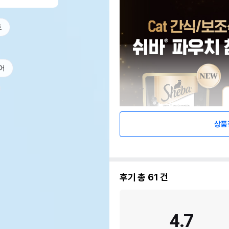
트
어
상품
후기 총
61
건
4.7