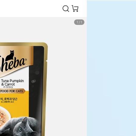
1
/
1