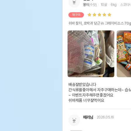
뭉이
(수컷)
10살
6kg
스코티
재구매
쉬바 참치, 호박과 당근 in 그레이비소스 70
배송잘받았습니다

간식류를좋아해서 자주구매하는데~ 습싴..
~ 이벤트자주해주면좋겠어요

쉬바제품 너무잘먹어요
메리님
2026.05.16