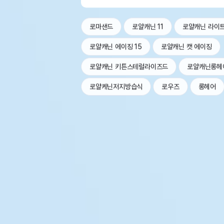
로마샌드
로얄캐닌 11
로얄캐닌 라이
로얄캐닌 에이징 15
로얄캐닌 캣 에이징
로얄캐닌 키튼스테럴라이즈드
로얄캐닌롱헤
로얄케닌저지방습식
로우즈
롱헤어