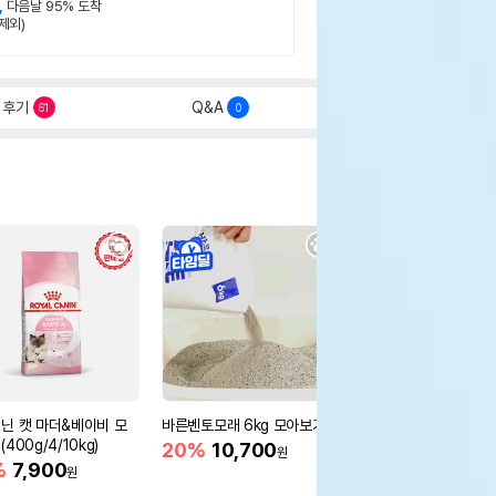
,
다음날 95% 도착
제외)
후기
Q&A
61
0
닌 캣 마더&베이비 모
바른벤토모래 6kg 모아보기
로얄캐닌 캣 인도어 4k
400g/4/10kg)
새 감소
20%
10,700
원
%
7,900
16%
55,000
원
원