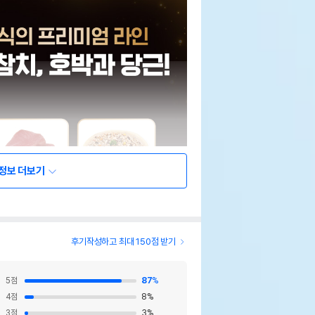
정보 더보기
후기작성하고 최대 150점 받기
5
점
87
%
4
점
8
%
3
점
3
%