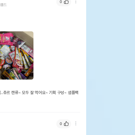
0
시폴드
g
츄르 캔류~ 모두 잘 먹어요~ 기획 구성~ 샘플팩 
0