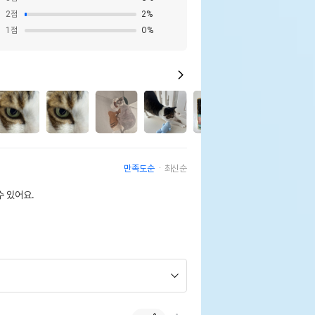
2
점
2
%
1
점
0
%
3
만족도순
최신순
 있어요.