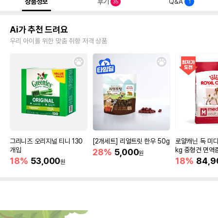
상품정보
후기
Q&A
35
1
Ai가 추천 드려요
우리 아이를 위한 맞춤 취향 저격 상품
그리니즈 오리지널 티니 130
[2개세트] 리얼트릿 한우 50g
로얄캐닌 독 미디
개입
kg 중형견 면역
28%
5,000
원
18%
53,000
18%
84,9
원