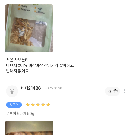
처음 사보는데

나쁘지않아요 바삭바삭 강아지가 좋아하고

알러지 없어요
버디21426
2025.01.20
0
첫구매
굿보이 황태채 50g