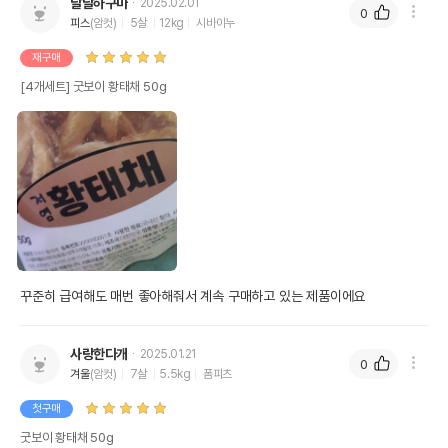
달달하구마
2025.02.01
0
피스
(암컷)
5살
12kg
시바이누
재구매
[4개세트] 굿보이 황태채 50g
꾸준히 급여해도 매번 좋아해줘서 계속 구매하고 있는 제품이에요
사랑한다개
2025.01.21
0
겨울
(암컷)
7살
5.5kg
폼피츠
첫구매
굿보이 황태채 50g