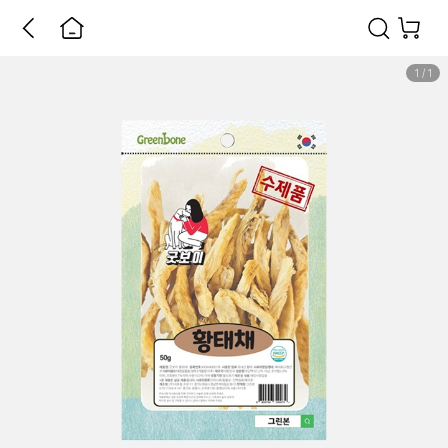
1
/
1