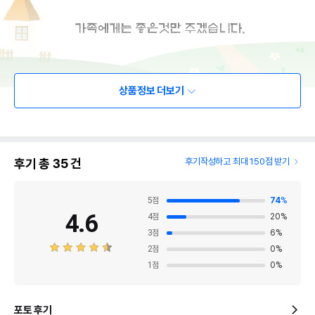
상품정보 더보기
후기 총
35
건
후기작성하고 최대 150점 받기
5
점
74
%
4.6
4
점
20
%
3
점
6
%
2
점
0
%
1
점
0
%
포토 후기