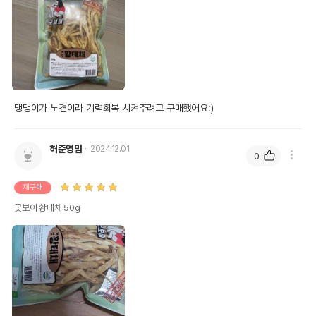
댕댕이가 노견이라 기력회복 시켜주려고 구매했어요:)
허준영맘
2024.12.01
0
재구매
굿보이 황태채 50g