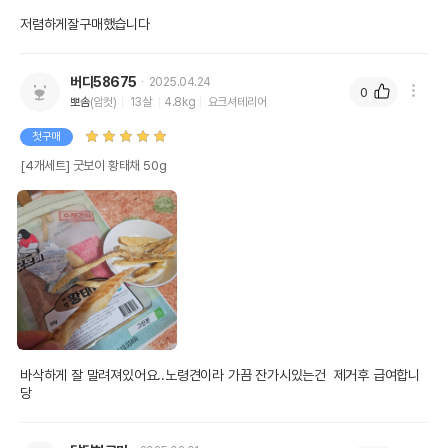
저렴하게잘구매했습니다
버디58675
2025.04.24
0
뽀솜
(암컷)
13살
4.8kg
요크셔테리어
첫구매
[4개세트] 굿보이 황태채 50g
바삭하게 잘 말려져있어요..노령견이라 가끔 잔가시있는건  제거후 급여합니
당