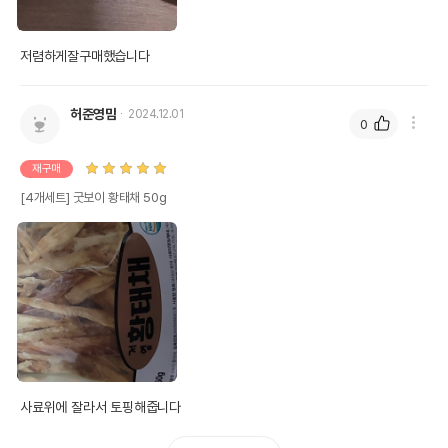
저렴하게잘구매했습니다
허준영맘
2024.12.01
0
재구매
[4개세트] 굿보이 황태채 50g
사료위에 잘라서 토핑해줍니다