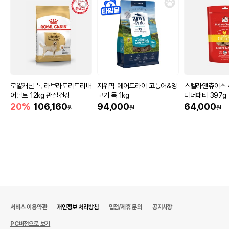
로얄캐닌 독 라브라도리트리버
지위픽 에어드라이 고등어&양
스텔라앤츄이스 
어덜트 12kg 관절건강
고기 독 1kg
디너패티 397g
20%
106,160
94,000
64,000
원
원
원
서비스 이용약관
개인정보 처리방침
입점/제휴 문의
공지사항
PC버전으로 보기