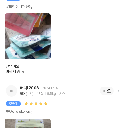
굿보이 황태채 50g
잘먹어요

비싸게 흠 ㅎ
버디12003
2024.12.02
0
똘이
(수컷)
17살
6.5kg
시츄
첫구매
굿보이 황태채 50g