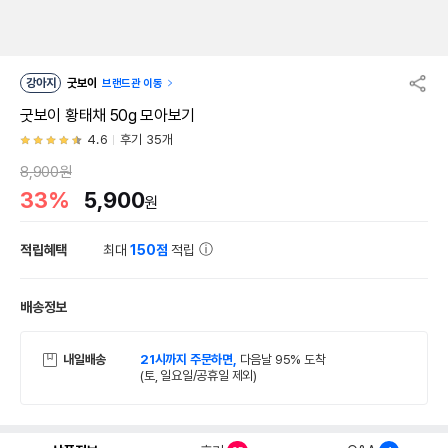
강아지
굿보이
브랜드관 이동
굿보이 황태채 50g 모아보기
4.6
후기 35개
8,900원
33%
5,900
원
적립혜택
최대
150점
적립
배송정보
내일배송
21시까지 주문하면,
다음날 95% 도착
(토, 일요일/공휴일 제외)