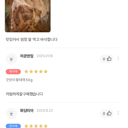
맛있어서 엄청 잘 먹고 바삭합니다
허준영맘
2025.01.19
0
재구매
굿보이 황태채 50g
저렴하게잘구매했습니다
화당리이
2024.12.22
0
첫구매