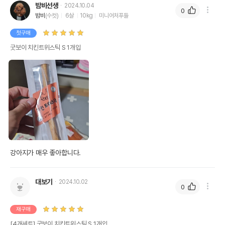
밤비선생
2024.10.04
0
밤비
(수컷)
6살
10kg
미니어처푸들
첫구매
굿보이 치킨트위스틱 S 1개입
강아지가 매우 좋아합니다. 
대보기
2024.10.02
0
재구매
[4개세트] 굿보이 치킨트위스틱 S 1개입