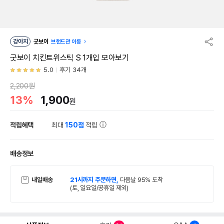
강아지
굿보이
브랜드관 이동
굿보이 치킨트위스틱 S 1개입 모아보기
5.0
후기 34개
2,200원
13%
1,900
원
적립혜택
최대
150점
적립
배송정보
내일배송
21시까지 주문하면,
다음날 95% 도착
(토, 일요일/공휴일 제외)