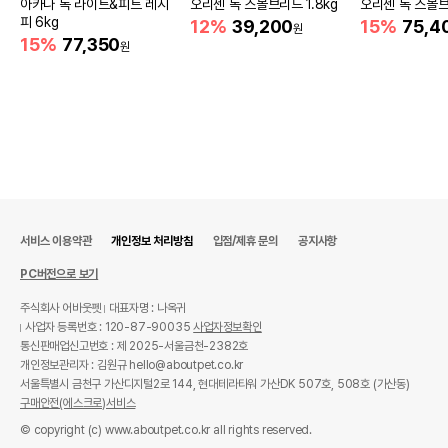
아카나 독 라이트&피트 레시
오리젠 독 스몰브리드 1.8kg
오리젠 독 스몰브
피 6kg
12%
39,200
15%
75,4
원
15%
77,350
원
서비스 이용약관
개인정보 처리방침
입점/제휴 문의
공지사항
PC버전으로 보기
주식회사 어바웃펫
대표자명 : 나옥귀
사업자 등록번호 : 120-87-90035
사업자정보확인
통신판매업신고번호 : 제 2025-서울금천-2382호
개인정보관리자 : 김원규 hello@aboutpet.co.kr
서울특별시 금천구 가산디지털2로 144, 현대테라타워 가산DK 507호, 508호 (가산동)
구매안전(에스크로)서비스
© copyright (c) www.aboutpet.co.kr all rights reserved.