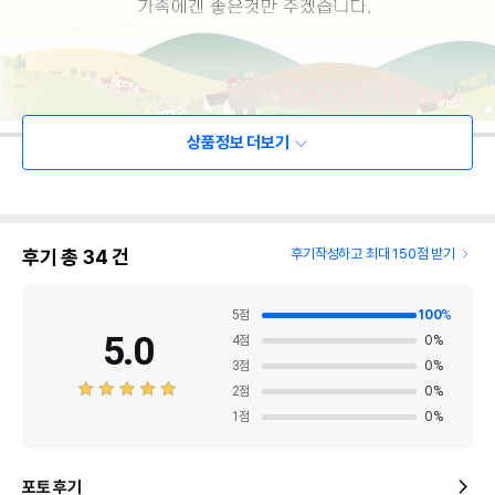
상품정보 더보기
후기 총
34
건
후기작성하고 최대 150점 받기
5
점
100
%
5.0
4
점
0
%
3
점
0
%
2
점
0
%
1
점
0
%
포토 후기