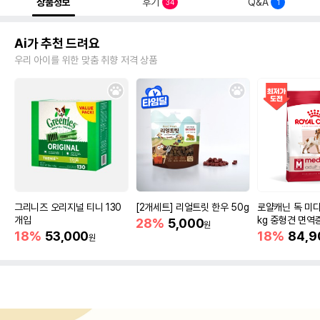
상품정보
후기
Q&A
34
1
Ai가 추천 드려요
우리 아이를 위한 맞춤 취향 저격 상품
그리니즈 오리지널 티니 130
[2개세트] 리얼트릿 한우 50g
로얄캐닌 독 미디
개입
kg 중형견 면역
28%
5,000
원
18%
53,000
18%
84,9
원