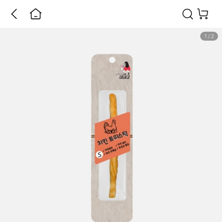
1
/
2