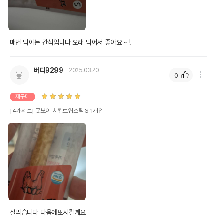
매번 먹이는 간식입니다 오래 먹어서 좋아요 ~ !
버디9299
2025.03.20
0
재구매
[4개세트] 굿보이 치킨트위스틱 S 1개입
잘먹습니다 다음에또시킬께요