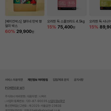
[베이컨박스] 절미네 민박 짱
오리젠 독 스몰브리드 4.5kg
오리젠 독 시니어
절미 박스
15%
75,400
15%
89,9
원
60%
29,900
원
서비스 이용약관
개인정보 처리방침
입점/제휴 문의
공지사항
PC버전으로 보기
주식회사 어바웃펫
대표자명 : 나옥귀
사업자 등록번호 : 120-87-90035
사업자정보확인
통신판매업신고번호 : 제 2025-서울금천-2382호
개인정보관리자 : 김원규 hello@aboutpet.co.kr