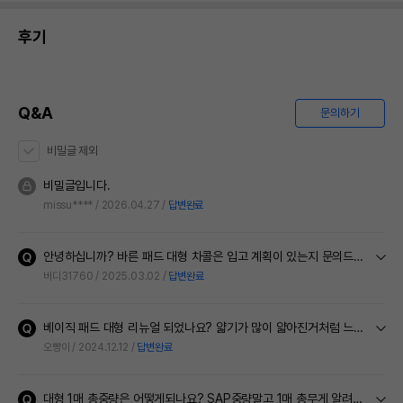
후기
Q&A
문의하기
비밀글 제외
비밀글입니다.
missu****
2026.04.27
답변완료
안녕하십니까? 바른 패드 대형 차콜은 입고 계획이 있는지 문의드립니다. 도움말씀 부탁드리겠습니다. 감사합니다.
버디31760
2025.03.02
답변완료
베이직 패드 대형 리뉴얼 되었나요? 얇기가 많이 얇아진거처럼 느껴지더라구요 타사 백장에 만원하는 패드랑 얇기가 비슷하게느껴져요…리뉴얼 됐다는 안내글 같은걸 못본같아문의드려요
오빵이
2024.12.12
답변완료
대형 1매 총중량은 어떻게되나요? SAP중량말고 1매 총무게 알려주세요