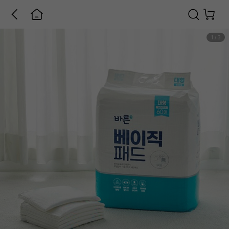
1
/
3