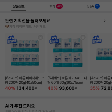
상품정보
후기
Q&A
423
13
관련 기획전을 둘러보세요
🐶가장 정직한 패드 바른 패드
[8개세트] 바른 베이직패드 소
[6개세트] 바른 베이직패드 대
[4개세트] 바른
형 200매 20g(40x50cm)
형 60매 60g(60x75cm)
형 200매 20g(
40%
134,400
40%
93,600
35%
72,8
원
원
Ai가 추천 드려요
우리 아이를 위한 맞춤 취향 저격 상품