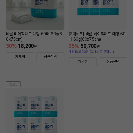
바른 베이직패드 대형 60매 60g(6
[3개세트] 바른 베이직패드 대형 60
0x75cm)
매 60g(60x75cm)
30
%
18,200
35
%
50,700
원
원
개당16,900원 (3개 세트 구입시 )
자세히
상품선택
자세히
상품선택
상품3