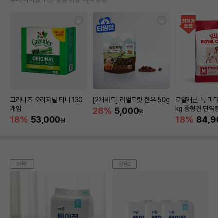
그리니즈 오리지널 티니 130
[2개세트] 리얼트릿 한우 50g
로얄캐닌 독 미디
개입
kg 중형견 면역
28%
5,000
원
18%
53,000
18%
84,9
원
상품1
상품2