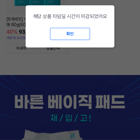
해당 상품 타임딜 시간이 마감되었어요
[6개세트] 바른 베이직패드 대형 60
매 60g(60x75cm)
40
%
93,600
원
확인
개당15,600원 (6개 세트 구입시 )
자세히
상품선택