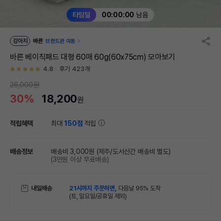
타임딜
00:00:00
남음
강아지
바른
브랜드관 이동
바른 베이직패드 대형 60매 60g(60x75cm) 모아보기
4.8
후기 423개
26,000원
30%
18,200
원
적립혜택
최대
150점
적립
배송정보
배송비 3,000원
(제주/도서산간 배송비 별도)
(3만원 이상 무료배송)
내일배송
21시까지 주문하면,
다음날 95% 도착
(토, 일요일/공휴일 제외)