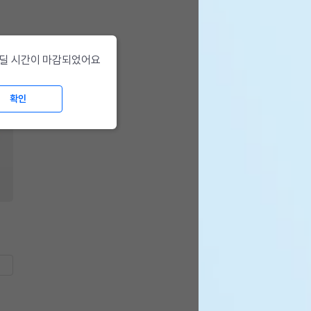
임딜 시간이 마감되었어요
확인