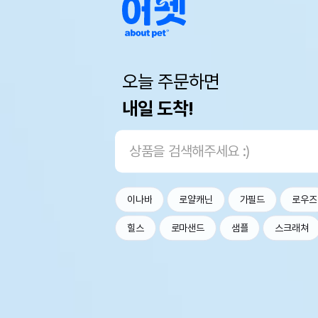
오늘 주문하면
내일 도착!
이나바
로얄캐닌
가필드
로우즈
힐스
로마샌드
샘플
스크래쳐