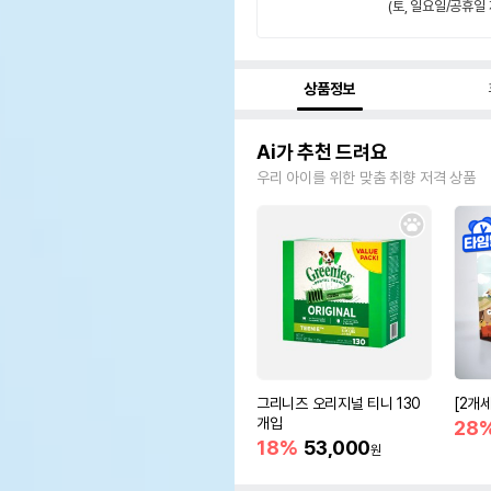
(토, 일요일/공휴일 
상품정보
Ai가 추천 드려요
우리 아이를 위한 맞춤 취향 저격 상품
그리니즈 오리지널 티니 130
[2개
개입
28
18%
53,000
원