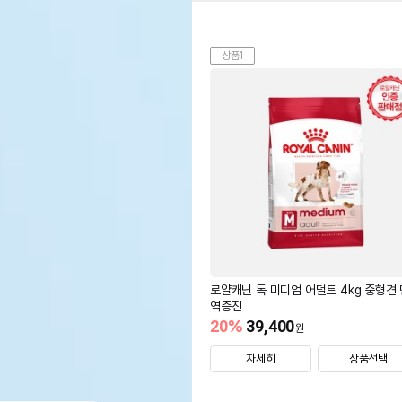
상품1
로얄캐닌 독 미디엄 어덜트 4kg 중형견 
역증진
20
%
39,400
원
자세히
상품선택