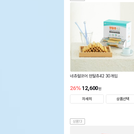
네츄럴코어 덴탈츄42 30개입
26
%
12,600
원
자세히
상품선택
상품13