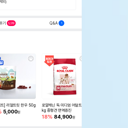
제외)
후기
Q&A
5,519
1
세트] 리얼트릿 한우 50g
로얄캐닌 독 미디엄 어덜트 10
오리젠 독 스몰브리드 4
kg 중형견 면역증진
%
5,000
15%
75,400
원
원
18%
84,900
원