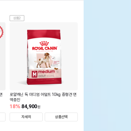
상품2
면
로얄캐닌 독 미디엄 어덜트 10kg 중형견 면
역증진
18
%
84,900
원
자세히
상품선택