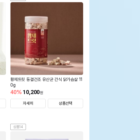
황제트릿 동결건조 유산균 간식 닭가슴살 11
0g
40
%
10,200
원
자세히
상품선택
상품14