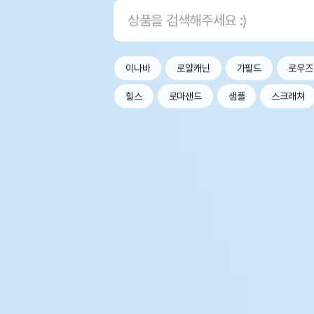
이나바
로얄캐닌
가필드
로우즈
힐스
로마샌드
샘플
스크래쳐