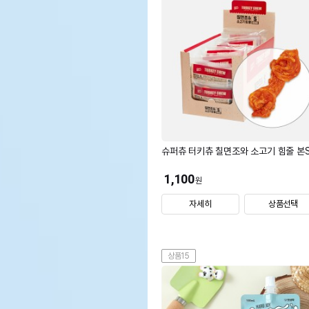
슈퍼츄 터키츄 칠면조와 소고기 힘줄 본
1,100
원
자세히
상품선택
상품15