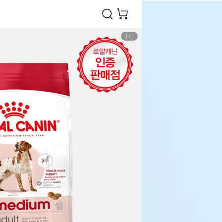
1
/
1