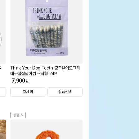
S
Think Your Dog Teeth 띵크유어도그티
대구껍질말이껌 스틱형 24P
7,900
원
자세히
상품선택
상품16