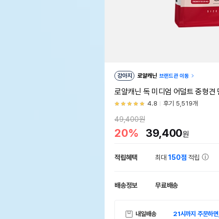
강아지
로얄캐닌
브랜드관 이동
로얄캐닌 독 미디엄 어덜트 중형견 면
4.8
후기 5,519개
49,400원
20%
39,400
원
적립혜택
최대
150점
적립
배송정보
무료배송
내일배송
21시까지 주문하면