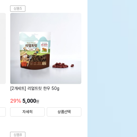
상품5
[2개세트] 리얼트릿 한우 50g
29
%
5,000
원
자세히
상품선택
상품8