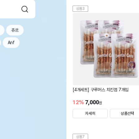
상품3
츄르
Anf
[4개세트] 구루머스 치킨껌 7개입
12
%
7,000
원
자세히
상품선택
상품7