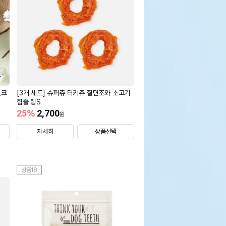
밀크
[3개 세트] 슈퍼츄 터키츄 칠면조와 소고기
힘줄 링S
25
%
2,700
원
자세히
상품선택
상품18