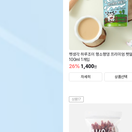
펫생각 하루조이 행소행댕 프리미엄 펫
100ml 1개입
26
%
1,400
원
자세히
상품선택
상품17