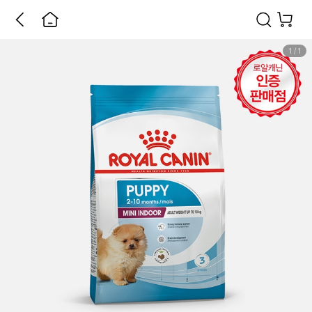
1
/
1