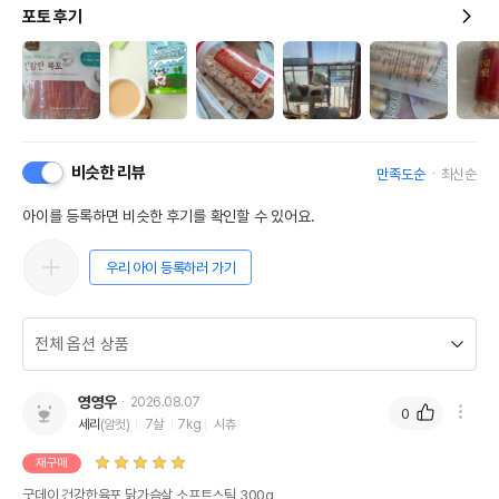
포토 후기
비슷한 리뷰
만족도순
최신순
아이를 등록하면 비슷한 후기를 확인할 수 있어요.
우리 아이 등록하러 가기
영영우
2026.08.07
0
세리
(암컷)
7살
7kg
시츄
재구매
굿데이 건강한육포 닭가슴살 소프트스틱 300g