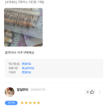
[4개세트] 구루머스 치킨껌 7개입
잘먹어서 자주구매해요 
맛(기호성)
괜찮아요
유통기한
꽤 남았어요
가성비
괜찮아요
알달루미
2026.07.31
0
첫구매