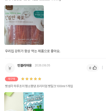
우리집 강쥐가 항상 먹는 제품으로 좋아요.
민블리야옹
2026.08.05
0
재구매
펫생각 하루조이 행소행댕 프리미엄 펫밀크 100ml 1개입