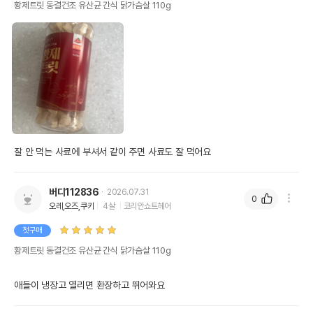
황제트릿 동결건조 유산균 간식 닭가슴살 110g
잘 안 먹는 사료에 부셔서 같이 주면 사료도 잘 먹어요 
버디112836
2026.07.31
0
오레,오즈,쿠키
4살
코리안쇼트헤어
첫구매
황제트릿 동결건조 유산균 간식 닭가슴살 110g
애들이 냉장고 열리면 환장하고 뛰어와요