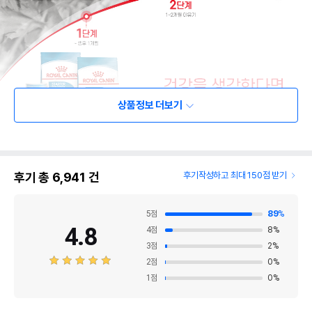
상품정보 더보기
후기 총
6,941
건
후기작성하고 최대 150점 받기
5
점
89
%
4.8
4
점
8
%
3
점
2
%
2
점
0
%
1
점
0
%