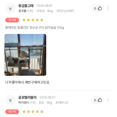
황금돌고래
2026.08.01
0
깽과폴
(수컷)
108살
8kg
코리안쇼트헤어
재구매
황제트릿 동결건조 유산균 간식 닭가슴살 110g
너무좋아해서.매번구매하고잇죠
글로벌러블리
2026.08.01
0
럭키밍키
(수컷)
8살
6kg
포메라니안
재구매