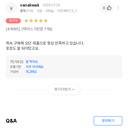
vanakwak
2026.07.26
0
호두
(수컷)
5살
48kg
저먼셰퍼드도그
재구매
[4개세트] 구루머스 치킨껌 7개입
계속 구매해 오던 제품으로 항상 만족하고 있습니다.

포장도 잘 돠어있고요.
맛(기호성)
잘 먹어요
유통기한
아주 넉넉해요
가성비
최고에요
후기 더보기
Q&A
문의하기