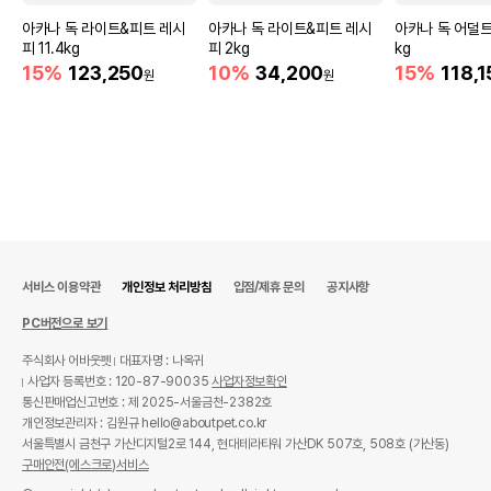
아카나 독 라이트&피트 레시
아카나 독 라이트&피트 레시
아카나 독 어덜트 
피 11.4kg
피 2kg
kg
15%
123,250
10%
34,200
15%
118,1
원
원
서비스 이용약관
개인정보 처리방침
입점/제휴 문의
공지사항
PC버전으로 보기
주식회사 어바웃펫
대표자명 : 나옥귀
사업자 등록번호 : 120-87-90035
사업자정보확인
통신판매업신고번호 : 제 2025-서울금천-2382호
개인정보관리자 : 김원규 hello@aboutpet.co.kr
서울특별시 금천구 가산디지털2로 144, 현대테라타워 가산DK 507호, 508호 (가산동)
구매안전(에스크로)서비스