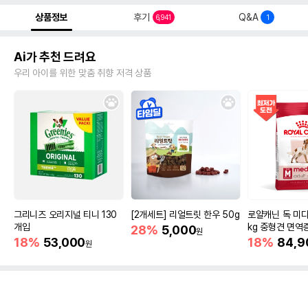
상품정보
후기
Q&A
6,941
1
Ai가 추천 드려요
우리 아이를 위한 맞춤 취향 저격 상품
그리니즈 오리지널 티니 130
[2개세트] 리얼트릿 한우 50g
로얄캐닌 독 미디
개입
kg 중형견 면역
28%
5,000
원
18%
53,000
18%
84,9
원