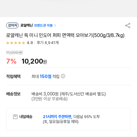
강아지
로얄캐닌
브랜드관 이동
로얄캐닌 독 미니 인도어 퍼피 면역력 모아보기(500g/3/8.7kg)
4.8
후기 6,941개
11,000원
7%
10,200
원
적립혜택
최대
150점
적립
배송정보
배송비 3,000원
(제주/도서산간 배송비 별도)
(3만원 이상 무료배송)
내일배송
21시까지 주문하면,
다음날 95% 도착
(토, 일요일/공휴일 제외)