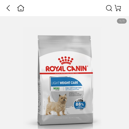
1
/
1