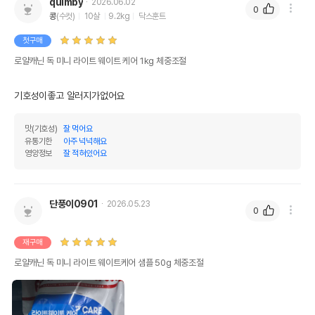
quimby
2026.06.02
0
콩
(수컷)
10살
9.2kg
닥스훈트
첫구매
로얄캐닌 독 미니 라이트 웨이트 케어 1kg 체중조절
기호성이좋고 알러지가없어요
맛(기호성)
잘 먹어요
유통기한
아주 넉넉해요
영양정보
잘 적혀있어요
단풍이0901
2026.05.23
0
재구매
로얄캐닌 독 미니 라이트 웨이트케어 샘플 50g 체중조절