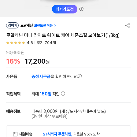
ⓘ
최저가도전
강아지
로얄캐닌
브랜드관 이동
로얄캐닌 미니 라이트 웨이트 케어 체중조절 모아보기(1/3kg)
4.8
후기 704개
20,600원
16%
17,200
원
사은품
증정 사은품
을 확인해보세요!
적립혜택
최대
150점
적립
배송정보
배송비 3,000원
(제주/도서산간 배송비 별도)
(3만원 이상 무료배송)
내일배송
21시까지 주문하면,
다음날 95% 도착