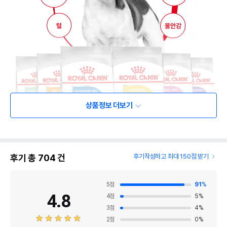
상품정보 더보기
후기 총
704
건
후기작성하고 최대 150점 받기
5
점
91
%
4.8
4
점
5
%
3
점
4
%
2
점
0
%