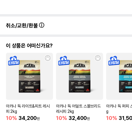
취소/교환/환불
이 상품은 어떠신가요?
아카나 독 라이트&피트 레시
아카나 독 어덜트 스몰브리드
아카나 독 퍼피 
피 2kg
레시피 2kg
g
10%
34,200
10%
32,400
10%
31,5
원
원