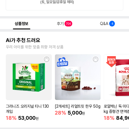
(토, 일요일/공휴일 제외)
상품정보
후기
Q&A
704
4
Ai가 추천 드려요
우리 아이를 위한 맞춤 취향 저격 상품
그리니즈 오리지널 티니 130
[2개세트] 리얼트릿 한우 50g
로얄캐닌 독 미디
개입
kg 중형견 면역
28%
5,000
원
18%
53,000
18%
84,9
원