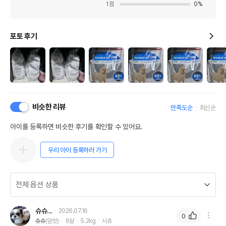
1
점
0
%
포토 후기
비슷한 리뷰
만족도순
최신순
아이를 등록하면 비슷한 후기를 확인할 수 있어요.
우리 아이 등록하러 가기
슈슈...
2026.07.16
0
슈슈
(암컷)
6살
5.2kg
시츄