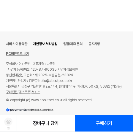
서비스 이용약관
개인정보 처리방침
입점/제휴 문의
공지사항
PC버전으로 보기
주식회사 어바웃펫
대표자명 : 나옥귀
사업자 등록번호 : 120-87-90035
사업자정보확인
통신판매업신고번호 : 제 2025-서울금천-2382호
개인정보관리자 : 김원규 hello@aboutpet.co.kr
서울특별시 금천구 가산디지털2로 144, 현대테라타워 가산DK 507호, 508호 (가산동)
구매안전(에스크로)서비스
© copyright (c) www.aboutpet.co.kr all rights reserved.
장바구니 담기
구매하기
찜