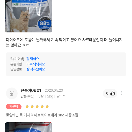
다이어트에 도움이 될까해서 계속 먹이고 있어요 사료때문인지 더 늘어나지
는.않아요 ㅎㅎ
맛(기호성)
잘 먹어요
유통기한
아주 넉넉해요
영양정보
잘 적혀있어요
단풍이0901
2026.05.23
0
단풍
(수컷)
3살
5kg
말티푸
재구매
로얄캐닌 독 미니 라이트 웨이트케어 3kg 체중조절