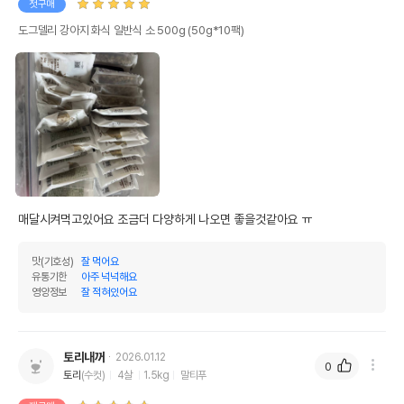
첫구매
도그델리 강아지 화식 일반식 소 500g (50g*10팩)
매달시켜먹고있어요 조금더 다양하게 나오면 좋을것같아요 ㅠ
맛(기호성)
잘 먹어요
유통기한
아주 넉넉해요
영양정보
잘 적혀있어요
토리내꺼
2026.01.12
0
토리
(수컷)
4살
1.5kg
말티푸