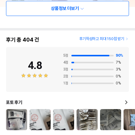
상품정보 더보기
후기 총
404
건
후기작성하고 최대 150점 받기
5
점
90
%
4.8
4
점
7
%
3
점
3
%
2
점
0
%
1
점
0
%
포토 후기