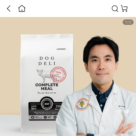
1
/
2