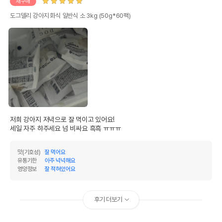
재구매
도그델리 강아지 화식 일반식 소 3kg (50g*60팩)
저희 강아지 저녁으로 잘 먹이고 있어요!

세일 자주 햐주세요 넘 비싸요 흑흑 ㅠㅠㅠ
맛(기호성)
잘 먹어요
유통기한
아주 넉넉해요
영양정보
잘 적혀있어요
후기 더보기