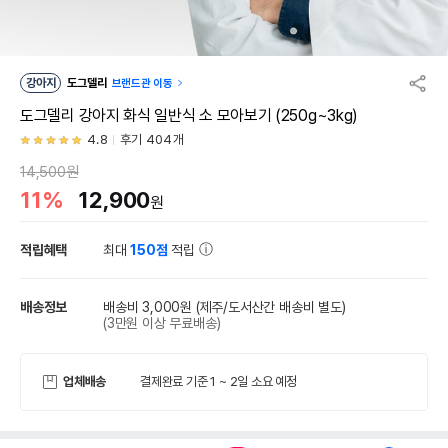
강아지
도그델리
브랜드관 이동
도그델리 강아지 화식 일반식 소 모아보기 (250g~3kg)
4.8
후기 404개
14,500원
11%
12,900
원
적립혜택
최대
150점
적립
배송정보
배송비 3,000원
(제주/도서산간 배송비 별도)
(3만원 이상 무료배송)
업체배송
결제완료 기준 1 ~ 2일 소요 예정