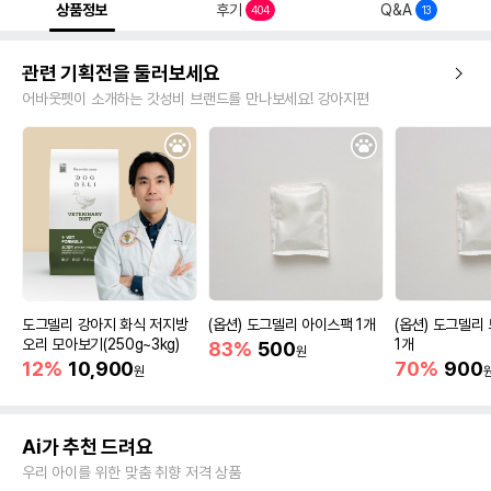
상품정보
후기
Q&A
404
13
관련 기획전을 둘러보세요
어바웃펫이 소개하는 갓성비 브랜드를 만나보세요! 강아지편
도그델리 강아지 화식 저지방
(옵션) 도그델리 아이스팩 1개
(옵션) 도그델리
오리 모아보기(250g~3kg)
1개
83%
500
원
12%
10,900
70%
900
원
Ai가 추천 드려요
우리 아이를 위한 맞춤 취향 저격 상품