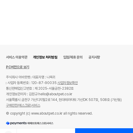
서비스 이용약관
개인정보 처리방침
입점/제휴 문의
공지사항
PC버전으로 보기
주식회사 어바웃펫
대표자명 : 나옥귀
사업자 등록번호 : 120-87-90035
사업자정보확인
통신판매업신고번호 : 제 2025-서울금천-2382호
개인정보관리자 : 김원규 hello@aboutpet.co.kr
서울특별시 금천구 가산디지털2로 144, 현대테라타워 가산DK 507호, 508호 (가산동)
구매안전(에스크로)서비스
© copyright (c) www.aboutpet.co.kr all rights reserved.