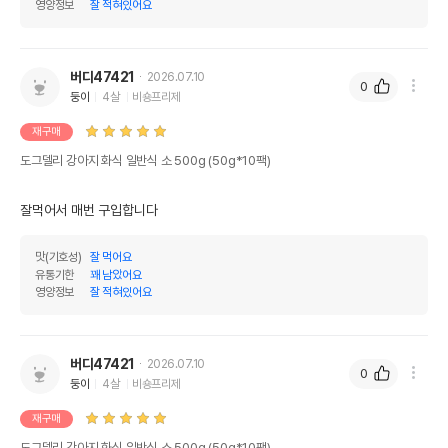
영양정보
잘 적혀있어요
버디47421
2026.07.10
0
둥이
4살
비숑프리제
재구매
도그델리 강아지 화식 일반식 소 500g (50g*10팩)
잘먹어서 매번 구입합니다
맛(기호성)
잘 먹어요
유통기한
꽤 남았어요
영양정보
잘 적혀있어요
버디47421
2026.07.10
0
둥이
4살
비숑프리제
재구매
도그델리 강아지 화식 일반식 소 500g (50g*10팩)