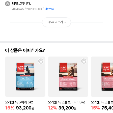
비밀글입니다.
464645
2023.10.08
답변완료
Q&A 더보기
이 상품은 어떠신가요?
오리젠 독 6피쉬 6kg
오리젠 독 스몰브리드 1.8kg
오리젠 독 스몰브
16%
93,200
12%
39,200
15%
75,4
원
원