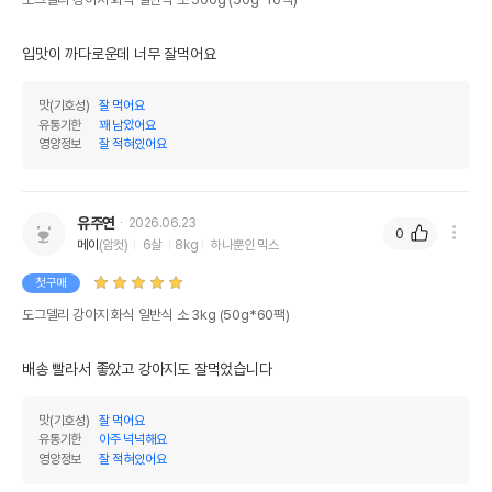
입맛이 까다로운데 너무 잘먹어요
맛(기호성)
잘 먹어요
유통기한
꽤 남았어요
영양정보
잘 적혀있어요
유주연
2026.06.23
0
메이
(암컷)
6살
8kg
하나뿐인 믹스
첫구매
도그델리 강아지 화식 일반식 소 3kg (50g*60팩)
배송 빨라서 좋았고 강아지도 잘먹었습니다
맛(기호성)
잘 먹어요
유통기한
아주 넉넉해요
영양정보
잘 적혀있어요