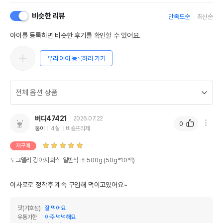
비슷한 리뷰
만족도순
최신순
아이를 등록하면 비슷한 후기를 확인할 수 있어요.
우리 아이 등록하러 가기
버디47421
2026.07.22
0
둥이
4살
비숑프리제
재구매
도그델리 강아지 화식 일반식 소 500g (50g*10팩)
이사료로 정착후 계속 구입해 먹이고있어요~
맛(기호성)
잘 먹어요
유통기한
아주 넉넉해요