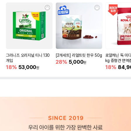
그리니즈 오리지널 티니 130
[2개세트] 리얼트릿 한우 50g
로얄캐닌 독 미디
개입
kg 중형견 면역
28%
5,000
원
18%
53,000
18%
84,9
원