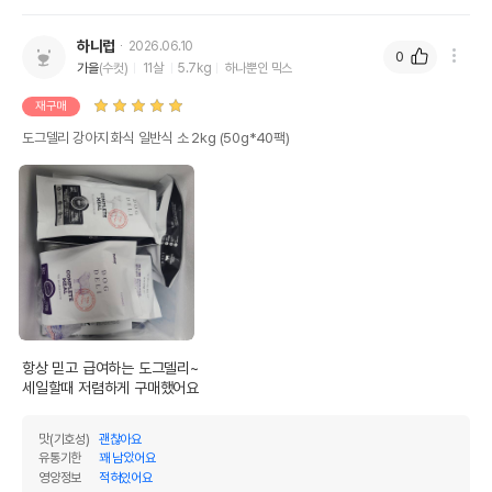
하니럽
2026.06.10
0
가을
(수컷)
11살
5.7kg
하나뿐인 믹스
재구매
도그델리 강아지 화식 일반식 소 2kg (50g*40팩)
항상 믿고 급여하는 도그델리~

세일할때 저렴하게 구매했어요
맛(기호성)
괜찮아요
유통기한
꽤 남았어요
영양정보
적혀있어요