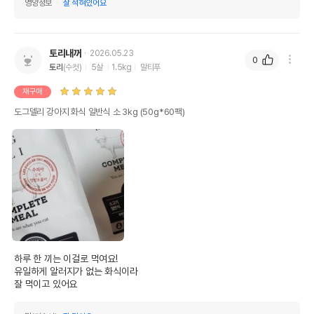
영양정보
잘 적혀있어요
토리내꺼
2026.05.23
0
토리
(수컷)
5살
1.5kg
말티푸
재구매
도그델리 강아지 화식 일반식 소 3kg (50g*60팩)
하루 한 끼는 이걸로 먹여요!

유일하게 알러지가 없는 화식이라

잘 먹이고 있어요