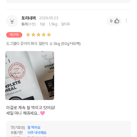
토리내꺼
2026.05.23
0
토리
(수컷)
5살
1.5kg
말티푸
재구매
도그델리 강아지 화식 일반식 소 3kg (50g*60팩)
이걸로 계속 잘 먹이고 잇어요!

세일 마니 해쥬세요..🩷
맛(기호성)
잘 먹어요
유통기한
아주 넉넉해요