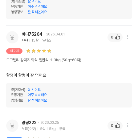
맛(기호성)
잘 먹어요
유통기한
아주 넉넉해요
영양정보
잘 적혀있어요
버디75264
2026.04.01
0
샤샤
15살
말티즈
재구매
도그델리 강아지 화식 일반식 소 3kg (50g*60팩)
할멍이 할벙이 잘 먹어요
맛(기호성)
잘 먹어요
유통기한
아주 넉넉해요
영양정보
잘 적혀있어요
랑랑222
2026.02.25
0
누리
(수컷)
5살
5kg
푸들