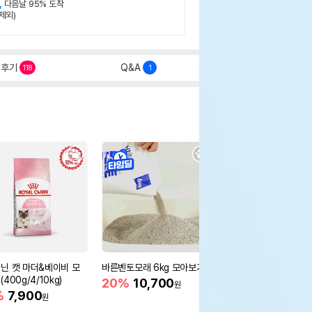
,
다음날 95% 도착
제외)
후기
Q&A
118
1
닌 캣 마더&베이비 모
바른벤토모래 6kg 모아보기
로얄캐닌 캣 인도어 4k
400g/4/10kg)
새 감소
20%
10,700
원
%
7,900
16%
55,000
원
원