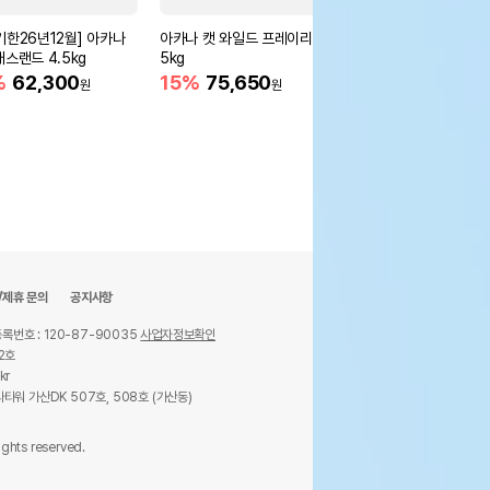
기한26년12월] 아카나
아카나 캣 와일드 프레이리 4.
아카나 캣 패시피카 1.8
래스랜드 4.5kg
5kg
10%
39,600
원
%
62,300
15%
75,650
원
원
/제휴 문의
공지사항
록번호 : 120-87-90035
사업자정보확인
2호
kr
타워 가산DK 507호, 508호 (가산동)
ights reserved.