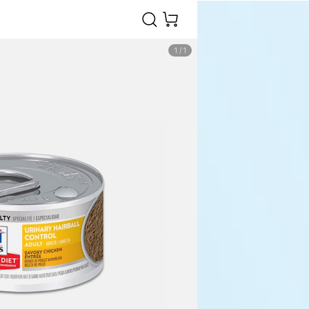
1
/
1