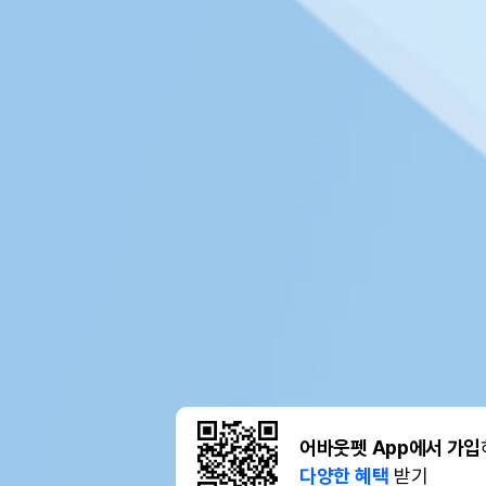
어바웃펫 App에서 가입
다양한 혜택
받기