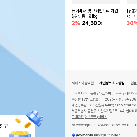
퓨어비타 캣 그레인프리 치킨
[유통
&완두콩 1.81kg
캣 그
2%
24,500
30
원
서비스 이용약관
개인정보 처리방침
입점
주식회사 어바웃펫
대표자명 : 나옥귀
사업자 등
통신판매업신고번호 : 제 2025-서울금천-238
개인정보관리자 : 김원규 hello@aboutpet.co.
서울특별시 금천구 가산디지털2로 144, 현대테라
구매안전(에스크로)서비스
© copyright (c) www.aboutpet.co.kr all r
하고