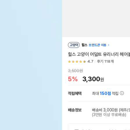
고양이
힐스
브랜드관 이동
힐스 고양이 어덜트 유리너리 헤어볼
4.7
후기 118개
3,500원
5%
3,300
원
적립혜택
최대
150점
적립
배송정보
배송비 3,000원
(제주/
(3만원 이상 무료배송)