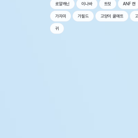
로얄캐닌
이나바
트릿
ANF 캔
가자미
가필드
고양이 쿨매트
귀