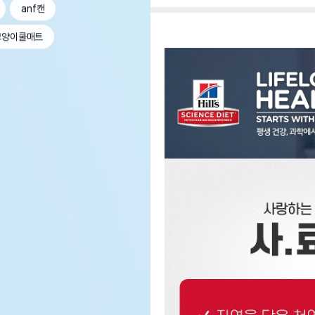
anf캔
고양이쿨매트