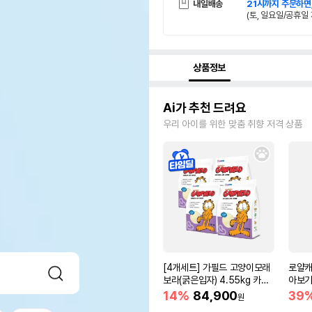
내일배송
21시까지 주문하면
(토, 일요일/공휴일 
상품정보
Ai가 추천 드려요
우리 아이를 위한 맞춤 취향 저격 상품
[4개세트] 가필드 고양이모래
로얄캐
보라(굵은입자) 4.55kg 카사
아보기(
바모래
14%
84,900
39
원