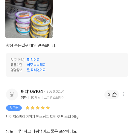
항상 쓰는걸로 매우 만족합니다.
맛(기호성)
잘 먹어요
유통기한
아주 넉넉해요
영양정보
잘 적혀있어요
버디105104
2026.02.01
0
양파
10개월
코리안쇼트헤어
첫구매
네이처스버라이어티 인스팅트 토끼 캣 민스컵 99g
양도ㅜ넉넉하고 나눠먹이고 좋은 포장이에요