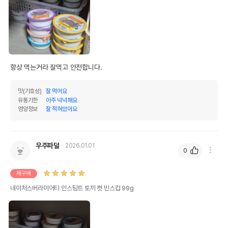
유통기한을 따릅니다.
항상 먹는거라 잘먹고 안전합니다.
맛(기호성)
잘 먹어요
유통기한
아주 넉넉해요
영양정보
잘 적혀있어요
우주파덜
2026.01.01
0
재구매
네이처스버라이어티 인스팅트 토끼 캣 민스컵 99g