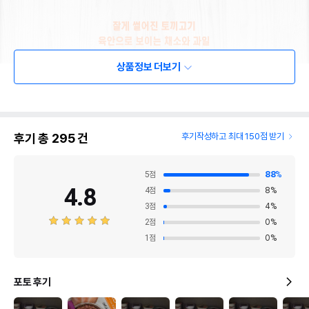
상품정보 더보기
후기 총
295
건
후기작성하고 최대 150점 받기
5
점
88
%
4.8
4
점
8
%
3
점
4
%
2
점
0
%
1
점
0
%
포토 후기