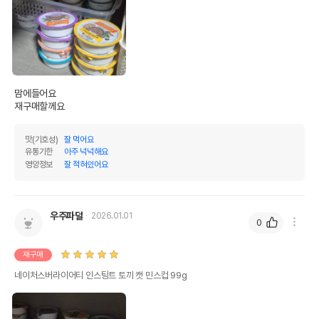
맘에들어요

재구매할께요
맛(기호성)
잘 먹어요
유통기한
아주 넉넉해요
영양정보
잘 적혀있어요
우주파덜
2026.01.01
0
재구매
네이처스버라이어티 인스팅트 토끼 캣 민스컵 99g