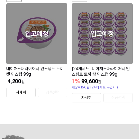
입고예정
입고예정
네이처스버라이어티 인스팅트 토끼
[24개세트] 네이처스버라이어티 인
캣 민스컵 99g
스팅트 토끼 캣 민스컵 99g
4,200
1
%
99,600
원
원
개당4,150원 (24개 세트 구입시 )
자세히
상품선택
자세히
상품선택