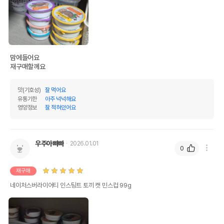
상품 필수 정보
네이처스버라이어티 인스팅트 토끼 캣
맘에들어요

품명 및 모델명
민스컵 99g 모아보기
재구매할께요
법에 의한 인증,허가 등을
상세페이지 참조
맛(기호성)
잘 먹어요
받았음을 확인할수 있는
유통기한
아주 넉넉해요
경우 그에 대한 사항
영양정보
잘 적혀있어요
제조국 또는 원산지
미국
제조자,수입품의 경우
NATURESVARIETY
우주아빠빠
2026.01.01
수입자를 함께 표기
0
AS책임자와 전화번호
어바웃펫//1644-9601
또는 소비자상담 관련
재구매
전화번호
네이처스버라이어티 인스팅트 토끼 캣 민스컵 99g
유통기한이 최소 2026.12.04이거나 그
이후인 상품이 출고됩니다.
유통기한
단, 상품명에 유통기한 명시된 경우, 해당