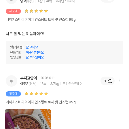
앙꼬
(수컷)
4살
4kg
코리안쇼트헤어
재구매
네이처스버라이어티 인스팅트 토끼 캣 민스컵 99g
너무 잘 먹는 제품이에요!
맛(기호성)
잘 먹어요
유통기한
아주 넉넉해요
영양정보
잘 적혀있어요
부자고양이
2026.01.11
0
이도윤
(암컷)
18살
3.7kg
코리안쇼트헤어
첫구매
네이처스버라이어티 인스팅트 토끼 캣 민스컵 99g