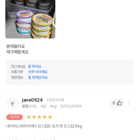
맘에들어요

재구매할께요
맛(기호성)
잘 먹어요
유통기한
아주 넉넉해요
영양정보
잘 적혀있어요
jane0624
2025.11.08
0
앙꼬
(수컷)
4살
4kg
코리안쇼트헤어
재구매
네이처스버라이어티 인스팅트 토끼 캣 민스컵 99g