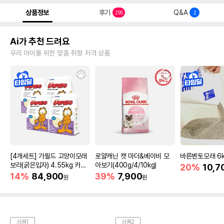
상품정보
후기
Q&A
295
2
Ai가 추천 드려요
우리 아이를 위한 맞춤 취향 저격 상품
[4개세트] 가필드 고양이모래
로얄캐닌 캣 마더&베이비 모
바른벤토모래 6
보라(굵은입자) 4.55kg 카사
아보기(400g/4/10kg)
20%
10,7
바모래
14%
84,900
39%
7,900
원
원
상품1
상품2