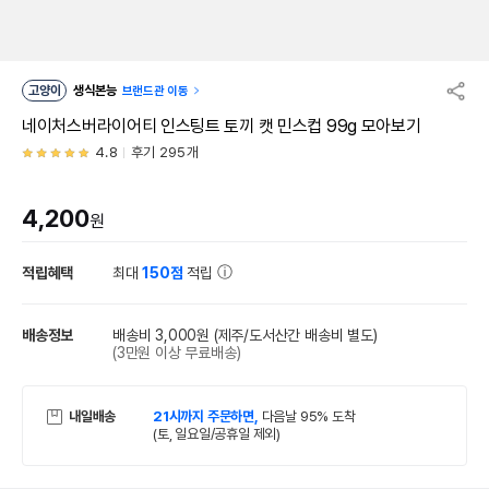
고양이
생식본능
브랜드관 이동
네이처스버라이어티 인스팅트 토끼 캣 민스컵 99g 모아보기
4.8
후기 295개
4,200
원
적립혜택
최대
150점
적립
배송정보
배송비 3,000원
(제주/도서산간 배송비 별도)
(3만원 이상 무료배송)
내일배송
21시까지 주문하면,
다음날 95% 도착
(토, 일요일/공휴일 제외)