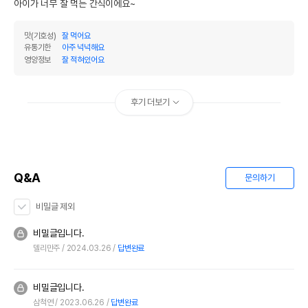
아이가 너무 잘 먹는 간식이에요~
맛(기호성)
잘 먹어요
유통기한
아주 넉넉해요
영양정보
잘 적혀있어요
후기 더보기
Q&A
문의하기
비밀글 제외
비밀글입니다.
델리만주
2024.03.26
답변완료
비밀글입니다.
삼척연
2023.06.26
답변완료