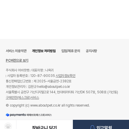
서비스 이용약관
개인정보 처리방침
입점/제휴 문의
공지사항
PC버전으로 보기
주식회사 어바웃펫
대표자명 : 나옥귀
사업자 등록번호 : 120-87-90035
사업자정보확인
통신판매업신고번호 : 제 2025-서울금천-2382호
개인정보관리자 : 김원규 hello@aboutpet.co.kr
서울특별시 금천구 가산디지털2로 144, 현대테라타워 가산DK 507호, 508호 (가산동)
구매안전(에스크로)서비스
© copyright (c) www.aboutpet.co.kr all rights reserved.
장바구니 담기
입고알림