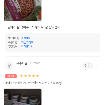
고양이가 잘 먹어주어서 좋아요. 잘 받았습니다.
맛(기호성)
괜찮아요
유통기한
꽤 남았어요
영양정보
적혀있어요
우주파덜
2026.01.01
0
재구매
네이처스버라이어티 인스팅트 토끼 캣 민스컵 99g