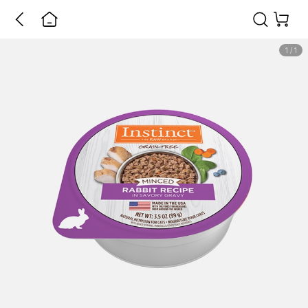
1
/
1