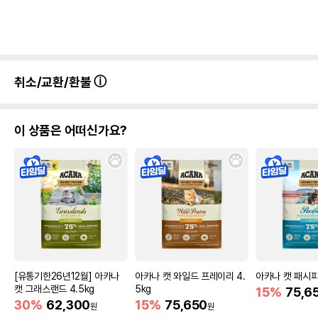
취소/교환/환불
이 상품은 어떠신가요?
[유통기한26년12월] 아카나
아카나 캣 와일드 프레이리 4.
아카나 캣 패시피카
캣 그래스랜드 4.5kg
5kg
15%
75,6
30%
62,300
15%
75,650
원
원