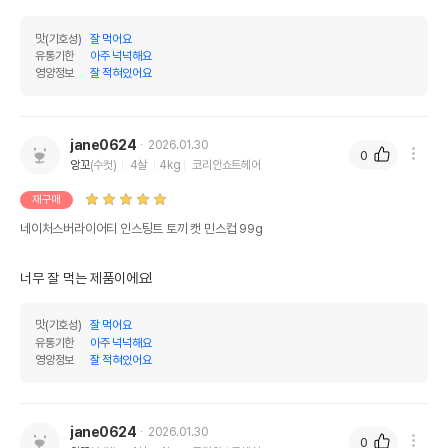
맛(기호성)
잘 먹어요
유통기한
아주 넉넉해요
영양정보
잘 적혀있어요
jane0624
2026.01.30
0
앙꼬
(수컷)
4살
4kg
코리안쇼트헤어
재구매
네이처스버라이어티 인스팅트 토끼 캣 민스컵 99g
너무 잘 먹는 제품이에요!
맛(기호성)
잘 먹어요
유통기한
아주 넉넉해요
영양정보
잘 적혀있어요
jane0624
2026.01.30
0