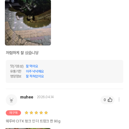
저렴하게 잘 샀습니당
맛(기호성)
잘 먹어요
유통기한
아주 넉넉해요
영양정보
잘 적혀있어요
muhee
2026.04.14
0
재구매
웨루바 CITK 펑크 인 더 트렁크 캔 90g