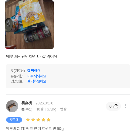
웨루바는 왠만하면 다 잘 먹어요
맛(기호성)
잘 먹어요
유통기한
아주 넉넉해요
영양정보
잘 적혀있어요
콩슨생
2026.05.16
0
콩
(수컷)
10살
6.3kg
뱅갈
첫구매
웨루바 CITK 펑크 인 더 트렁크 캔 90g