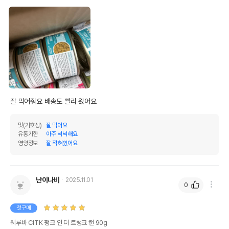
잘 먹어줘요 배송도 빨리 왔어요
맛(기호성)
잘 먹어요
유통기한
아주 넉넉해요
영양정보
잘 적혀있어요
난이나비
2025.11.01
0
첫구매
웨루바 CITK 펑크 인 더 트렁크 캔 90g