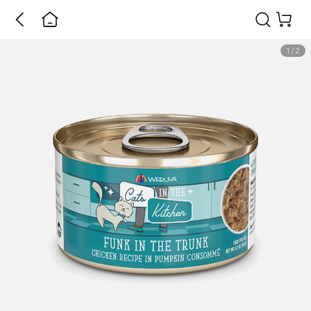
1
/
2