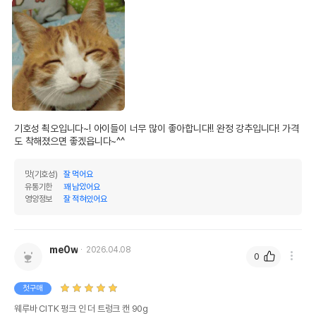
기호성 쵝오입니다~! 아이들이 너무 많이 좋아합니다!! 완정 강추입니다! 가격
도 착해졌으면 좋겠읍니다~^^
맛(기호성)
잘 먹어요
유통기한
꽤 남았어요
영양정보
잘 적혀있어요
me0w
2026.04.08
0
첫구매
웨루바 CITK 펑크 인 더 트렁크 캔 90g