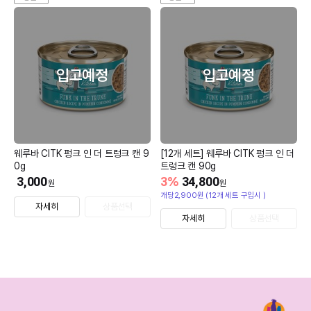
입고예정
입고예정
웨루바 CITK 펑크 인 더 트렁크 캔 9
[12개 세트] 웨루바 CITK 펑크 인 더
0g
트렁크 캔 90g
3,000
3
%
34,800
원
원
개당2,900원 (12개 세트 구입시 )
자세히
상품선택
자세히
상품선택