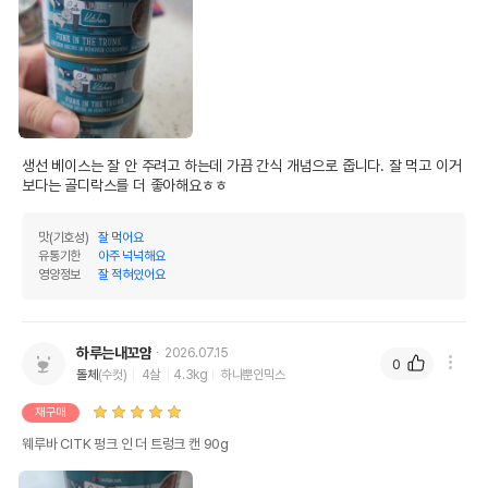
생선 베이스는 잘 안 주려고 하는데 가끔 간식 개념으로 줍니다. 잘 먹고 이거
보다는 골디락스를 더 좋아해요ㅎㅎ
맛(기호성)
잘 먹어요
유통기한
아주 넉넉해요
영양정보
잘 적혀있어요
하루는내꼬얌
2026.07.15
0
돌체
(수컷)
4살
4.3kg
하나뿐인믹스
재구매
웨루바 CITK 펑크 인 더 트렁크 캔 90g