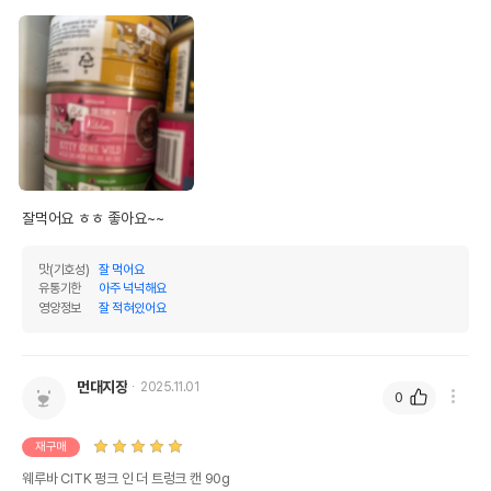
잘먹어요 ㅎㅎ 좋아요~~
맛(기호성)
잘 먹어요
유통기한
아주 넉넉해요
영양정보
잘 적혀있어요
먼대지장
2025.11.01
0
재구매
웨루바 CITK 펑크 인 더 트렁크 캔 90g