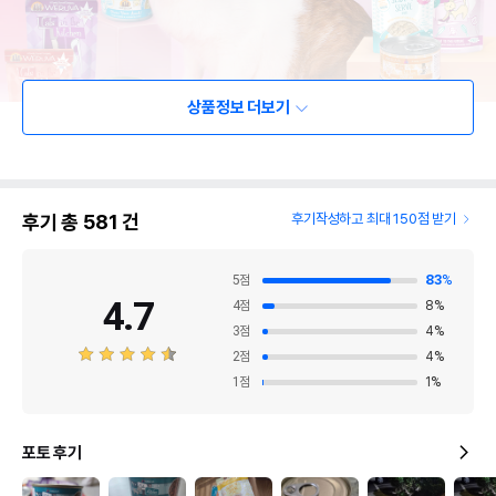
상품정보 더보기
후기 총
581
건
후기작성하고 최대 150점 받기
5
점
83
%
4.7
4
점
8
%
3
점
4
%
2
점
4
%
1
점
1
%
포토 후기