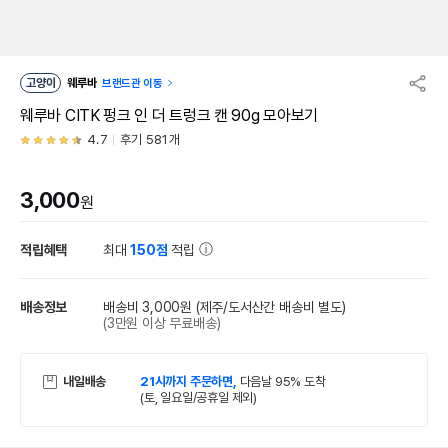
고양이
웨루바
브랜드관 이동
웨루바 CITK 펑크 인 더 트렁크 캔 90g 모아보기
4.7
후기 581개
3,000
원
적립혜택
최대
150점
적립
배송정보
배송비 3,000원
(제주/도서산간 배송비 별도)
(3만원 이상 무료배송)
내일배송
21시까지 주문하면,
다음날 95% 도착
(토, 일요일/공휴일 제외)