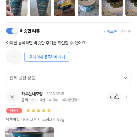
비슷한 리뷰
만족도순
최신순
아이를 등록하면 비슷한 후기를 확인할 수 있어요.
우리 아이 등록하러 가기
하루는내꼬얌
2026.07.15
0
돌체
(수컷)
4살
4.3kg
하나뿐인믹스
재구매
웨루바 CITK 펑크 인 더 트렁크 캔 90g