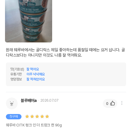
원래 웨루바에서는 골디락스 제일 좋아하는데 품절일 때에는 요거 삽니다. 골
디락스보다는 아니지만 이것도 나름 잘 먹어줘요.
맛(기호성)
잘 먹어요
유통기한
아주 넉넉해요
영양정보
잘 적혀있어요
블루베어a
2026.07.07
0
첫구매
웨루바 CITK 펑크 인 더 트렁크 캔 90g