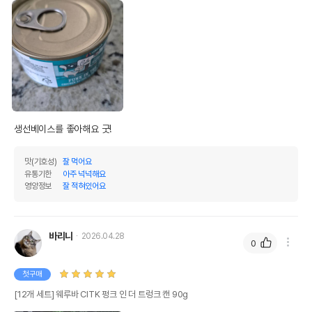
생선베이스를 좋아해요 굿!
맛(기호성)
잘 먹어요
유통기한
아주 넉넉해요
영양정보
잘 적혀있어요
바리니
2026.04.28
0
첫구매
[12개 세트] 웨루바 CITK 펑크 인 더 트렁크 캔 90g