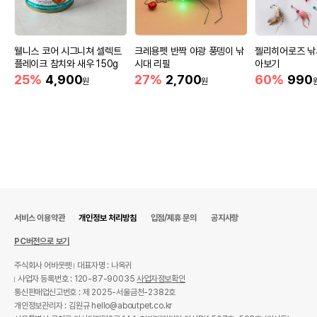
웰니스 코어 시그니쳐 셀렉트
크레용펫 반짝 야광 풍뎅이 낚
젤리히어로즈 낚
플레이크 참치와 새우 150g
시대 리필
아보기
25%
4,900
27%
2,700
60%
990
원
원
서비스 이용약관
개인정보 처리방침
입점/제휴 문의
공지사항
PC버전으로 보기
주식회사 어바웃펫
대표자명 : 나옥귀
사업자 등록번호 : 120-87-90035
사업자정보확인
통신판매업신고번호 : 제 2025-서울금천-2382호
개인정보관리자 : 김원규 hello@aboutpet.co.kr