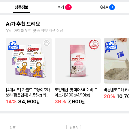
상품정보
후기
Q&A
581
1
Ai가 추천 드려요
우리 아이를 위한 맞춤 취향 저격 상품
[4개세트] 가필드 고양이모래
로얄캐닌 캣 마더&베이비 모
바른벤토모래 6
보라(굵은입자) 4.55kg 카사
아보기(400g/4/10kg)
20%
10,7
바모래
14%
84,900
39%
7,900
원
원
상품1
상품3