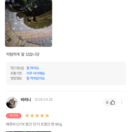
저렴하게 잘 샀습니당
맛(기호성)
잘 먹어요
유통기한
아주 넉넉해요
영양정보
잘 적혀있어요
바리니
2026.04.28
0
재구매
웨루바 CITK 펑크 인 더 트렁크 캔 90g