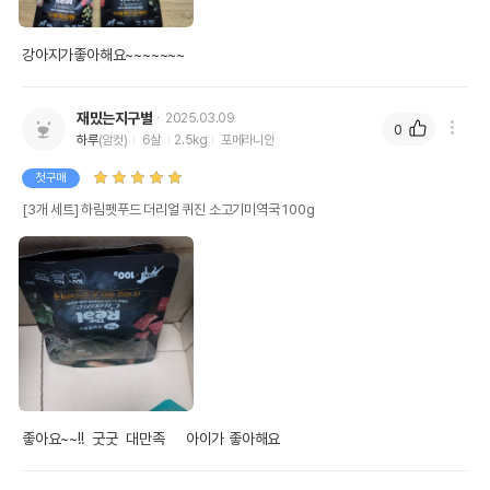
강아지가좋아해요~~~~~~~
재밌는지구별
2025.03.09
0
하루
(암컷)
6살
2.5kg
포메라니안
첫구매
[3개 세트] 하림펫푸드 더리얼 퀴진 소고기미역국 100g
좋아요~~!!  굿굿  대만족     아이가 좋아해요