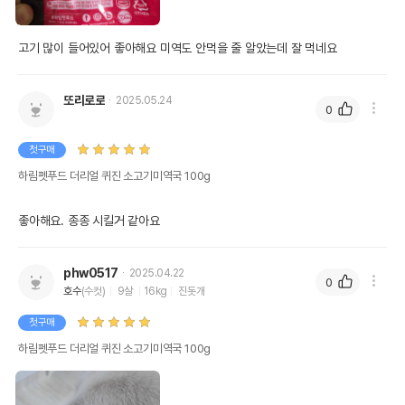
고기 많이 들어있어 좋아해요 미역도 안먹을 줄 알았는데 잘 먹네요 
또리로로
2025.05.24
0
첫구매
하림펫푸드 더리얼 퀴진 소고기미역국 100g
좋아해요. 종종 시킬거 같아요
phw0517
2025.04.22
0
호수
(수컷)
9살
16kg
진돗개
첫구매
하림펫푸드 더리얼 퀴진 소고기미역국 100g