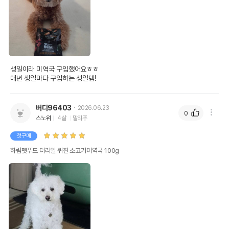
생일이라 미역국 구입했어요ㅎㅎ

매년 생일마다 구입하는 생일템!
버디96403
2026.06.23
0
스노위
4살
말티푸
첫구매
하림펫푸드 더리얼 퀴진 소고기미역국 100g