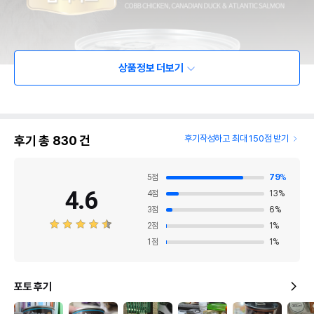
상품정보 더보기
후기 총
830
건
후기작성하고 최대 150점 받기
5
점
79
%
4.6
4
점
13
%
3
점
6
%
2
점
1
%
1
점
1
%
포토 후기