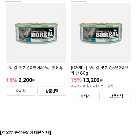
보레알 캣 치킨&연어&오리 캔 80g
[6개세트] 보레알 캣 치킨&연어&오
리 캔 80g
15
%
2,200
15
%
13,200
원
원
개당2,200원 (6개 세트 구입시 )
자세히
상품선택
자세히
상품선택
[캔 외부 손상 문의에 대한 안내]