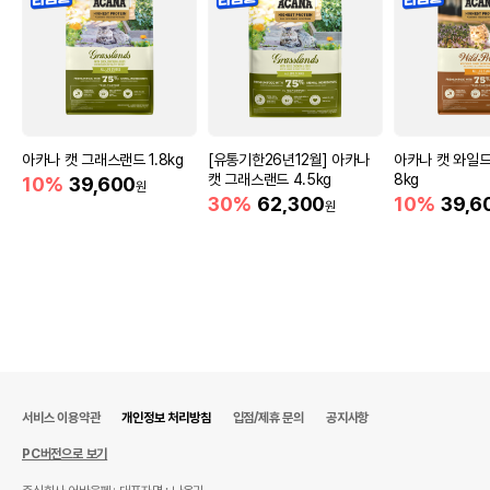
아카나 캣 그래스랜드 1.8kg
[유통기한26년12월] 아카나
아카나 캣 와일드
캣 그래스랜드 4.5kg
8kg
10%
39,600
원
30%
62,300
10%
39,6
원
서비스 이용약관
개인정보 처리방침
입점/제휴 문의
공지사항
PC버전으로 보기