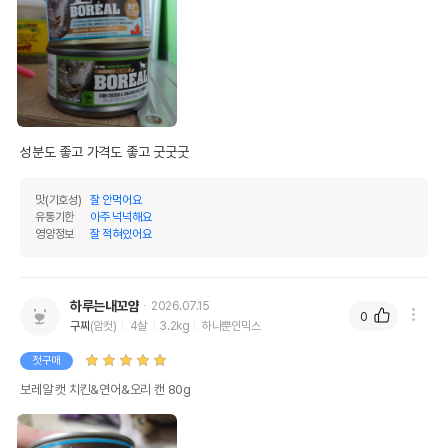
성분도 좋고 가격도 좋고 굿굿굿
맛(기호성)
잘 안먹어요
유통기한
아주 넉넉해요
영양정보
잘 적혀있어요
하루는내꼬얌
2026.07.15
0
구찌
(암컷)
4살
3.2kg
하나뿐인믹스
첫구매
보레알 캣 치킨&연어&오리 캔 80g