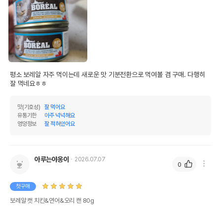
평소 보레알 자주 먹이는데 새로운 맛 기분전환으로 먹여볼 겸 구매. 다행히 
잘 먹네요ㅎㅎ
맛(기호성)
잘 먹어요
유통기한
아주 넉넉해요
영양정보
잘 적혀있어요
아루는야옹이
2026.07.07
0
첫구매
보레알 캣 치킨&연어&오리 캔 80g