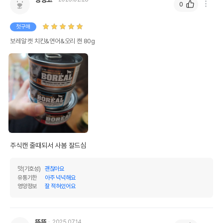
0
첫구매
보레알 캣 치킨&연어&오리 캔 80g
주식캔 줄때되서 사봄 잘드심
맛(기호성)
괜찮아요
유통기한
아주 넉넉해요
영양정보
잘 적혀있어요
뚜뚜
2025.07.14