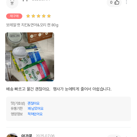
0
재구매
보레알 캣 치킨&연어&오리 캔 80g
배송 빠르고 물건 괜찮아요.  행사가 눈에띄게 줄어서 아쉽습니다.
맛(기호성)
괜찮아요
유통기한
꽤 남았어요
영양정보
적혀있어요
아가콩
2025.07.06