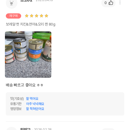
0
재구매
보레알 캣 치킨&연어&오리 캔 80g
배송 빠르고 좋아요 ㅎㅎ 
맛(기호성)
잘 먹어요
유통기한
아주 넉넉해요
영양정보
잘 적혀있어요
밍망고
2026.02.28