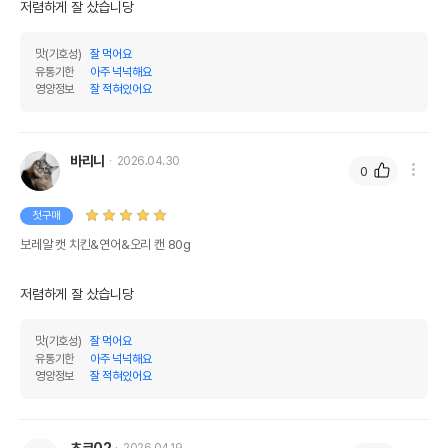
저렴하게 잘 샀습니당
맛(기호성)
잘 먹어요
유통기한
아주 넉넉해요
영양정보
잘 적혀있어요
바리니
2026.04.30
0
첫구매
보레알 캣 치킨&연어&오리 캔 80g
저렴하게 잘 샀습니당
맛(기호성)
잘 먹어요
유통기한
아주 넉넉해요
영양정보
잘 적혀있어요
초코02
2026.04.19