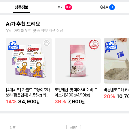
상품정보
후기
Q&A
830
1
Ai가 추천 드려요
우리 아이를 위한 맞춤 취향 저격 상품
[4개세트] 가필드 고양이모래
로얄캐닌 캣 마더&베이비 모
바른벤토모래 6
보라(굵은입자) 4.55kg 카사
아보기(400g/4/10kg)
20%
10,7
바모래
14%
84,900
39%
7,900
원
원
상품1
상품2