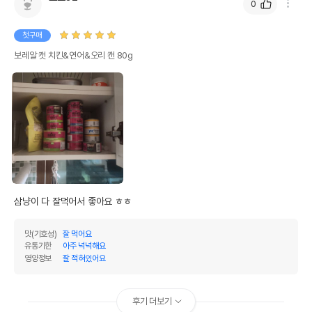
0
첫구매
보레알 캣 치킨&연어&오리 캔 80g
삼냥이 다 잘먹어서 좋아요 ㅎㅎ 
맛(기호성)
잘 먹어요
유통기한
아주 넉넉해요
영양정보
잘 적혀있어요
후기 더보기