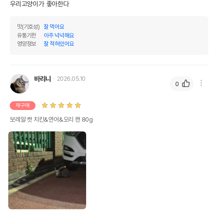
우리고양이가 좋아한다
상품 필수 정보
맛(기호성)
잘 먹어요
보레알 캣 치킨&연어&오리 캔 80g
유통기한
아주 넉넉해요
품명 및 모델명
모아보기
영양정보
잘 적혀있어요
법에 의한 인증,허가 등을
상세페이지 참조
받았음을 확인할수 있는
경우 그에 대한 사항
바리니
2026.05.10
0
제조국 또는 원산지
캐나다
재구매
제조자,수입품의 경우
BOREAL
보레알 캣 치킨&연어&오리 캔 80g
수입자를 함께 표기
AS책임자와 전화번호
어바웃펫//1644-9601
또는 소비자상담 관련
전화번호
유통기한이 최소 2026.12.06이거나 그
이후인 상품이 출고됩니다.
유통기한
단, 상품명에 유통기한 명시된 경우, 해당
유통기한을 따릅니다.