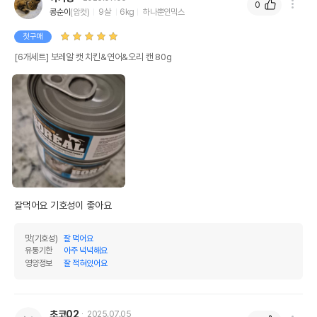
0
콩순이
(암컷)
9살
6kg
하나뿐인믹스
첫구매
[6개세트] 보레알 캣 치킨&연어&오리 캔 80g
잘먹어요 기호성이 좋아요 
맛(기호성)
잘 먹어요
유통기한
아주 넉넉해요
영양정보
잘 적혀있어요
초코02
2025.07.05