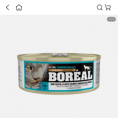
1
/
1