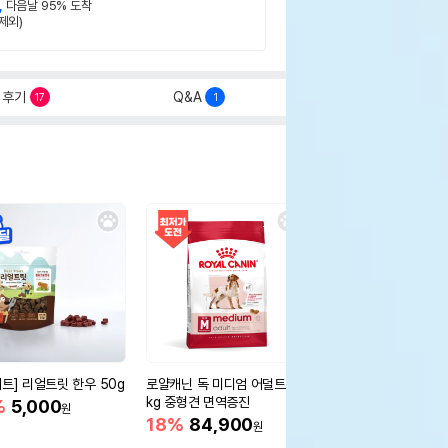
,
다음날 95% 도착
제외)
후기
Q&A
17
1
세트] 리얼트릿 한우 50g
로얄캐닌 독 미디엄 어덜트 10
오리젠 독 스몰브리드 4
kg 중형견 면역증진
%
5,000
15%
75,400
원
원
18%
84,900
원