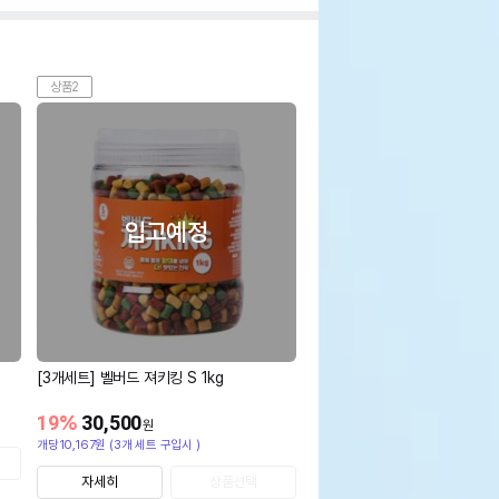
상품2
입고예정
[3개세트] 벨버드 져키킹 S 1kg
19
%
30,500
원
개당10,167원 (3개 세트 구입시 )
자세히
상품선택