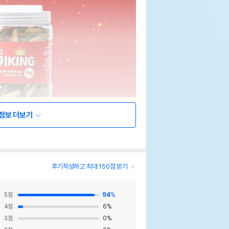
정보 더보기
후기작성하고 최대 150점 받기
5
점
94
%
4
점
6
%
3
점
0
%