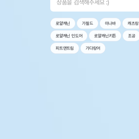
로얄캐닌
가필드
이나바
캐츠랑
로얄캐닌 인도어
로얄캐닌키튼
조공
피트앤트림
가다랑어