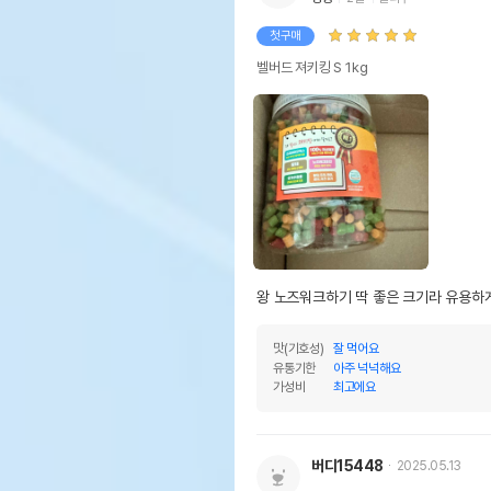
첫구매
벨버드 져키킹 S 1kg
왕 노즈워크하기 딱 좋은 크기라 유용하
맛(기호성)
잘 먹어요
유통기한
아주 넉넉해요
가성비
최고에요
버디15448
2025.05.13