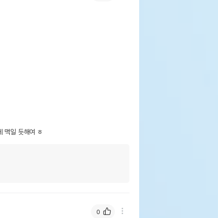
게 맥일 듯해여 ㅎ
0