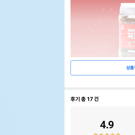
상품
후기 총
17
건
4.9