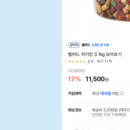
강아지
벨버드
브랜드관 이동
벨버드 져키킹 S 1kg 모아보기
4.9
후기 17개
13,900원
17%
11,500
원
적립혜택
최대
150점
적립
배송정보
배송비 3,000원
(제주/
(3만원 이상 무료배송)