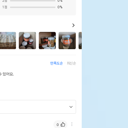
2
점
0
%
1
점
0
%
1
만족도순
최신순
 있어요.
0