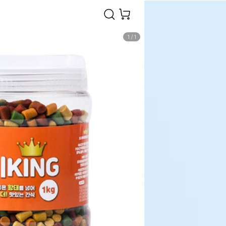
1
/
1