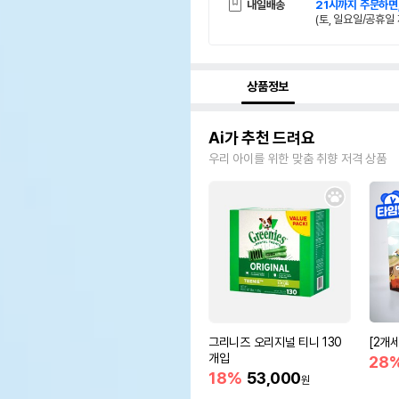
내일배송
21시까지 주문하면
(토, 일요일/공휴일 
상품정보
Ai가 추천 드려요
우리 아이를 위한 맞춤 취향 저격 상품
그리니즈 오리지널 티니 130
[2개
개입
28
18%
53,000
원