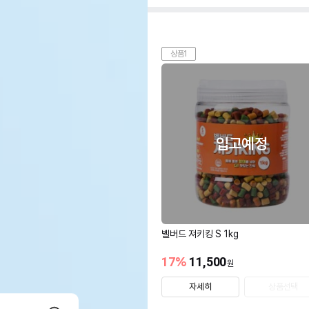
상품1
입고예정
벨버드 져키킹 S 1kg
17
%
11,500
원
자세히
상품선택