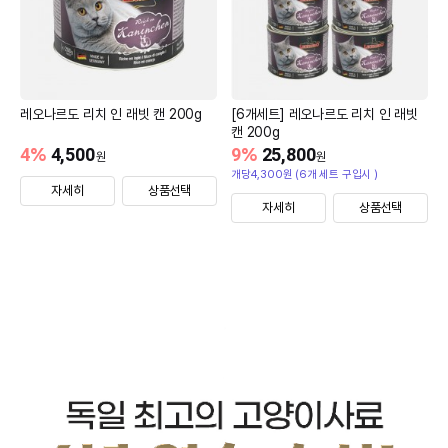
레오나르도 리치 인 래빗 캔 200g
[6개세트] 레오나르도 리치 인 래빗
캔 200g
4
%
4,500
9
%
25,800
원
원
개당4,300원 (6개 세트 구입시 )
자세히
상품선택
자세히
상품선택