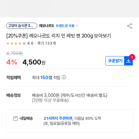
고양이 습식관 30
레오나르도
브랜드관 이동
위
[20%쿠폰] 레오나르도 리치 인 래빗 캔 200g 모아보기
4.6
후기 133개
4,700원
1
4%
4,500
쿠폰받기
원
적립혜택
최대
150점
적립
배송정보
배송비 3,000원
(제주/도서산간 배송비 별도)
(3만원 이상 무료배송)
내일배송
21시까지 주문하면,
다음날 95% 도착
(토, 일요일/공휴일 제외)