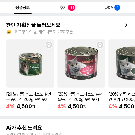
상품정보
후기
Q&A
133
1
관련 기획전을 둘러보세요
🐱국제고양이의 날 레오나르도 20%쿠폰
[20%쿠폰] 레오나르도 칠면
[20%쿠폰] 레오나르도 퓨어
[20%쿠폰] 레
조 송어 캔 200g 모아보기
폴트리 캔 200g 모아보기
인 오리 캔 20
4%
4,500
4%
4,500
4%
4,500
원
원
Ai가 추천 드려요
우리 아이를 위한 맞춤 취향 저격 상품