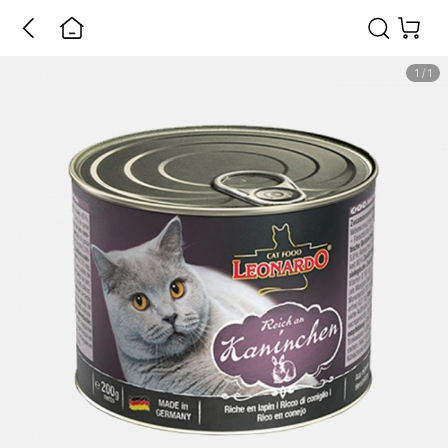
1
/
1