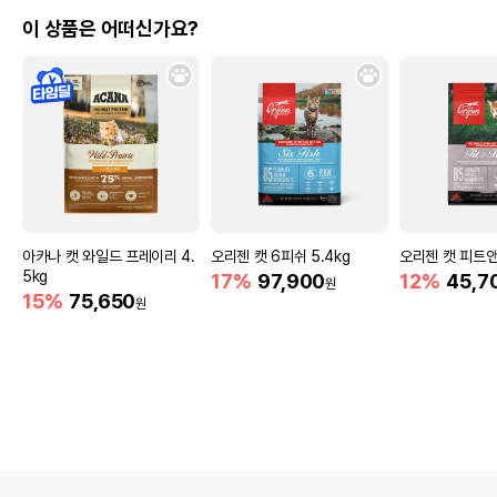
이 상품은 어떠신가요?
아카나 캣 와일드 프레이리 4.
오리젠 캣 6피쉬 5.4kg
오리젠 캣 피트앤트
5kg
17%
97,900
12%
45,7
원
15%
75,650
원