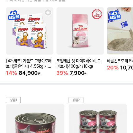
[4개세트] 가필드 고양이모래
로얄캐닌 캣 마더&베이비 모
바른벤토모래 6
보라(굵은입자) 4.55kg 카사
아보기(400g/4/10kg)
20%
10,7
바모래
14%
84,900
39%
7,900
원
원
상품1
상품2