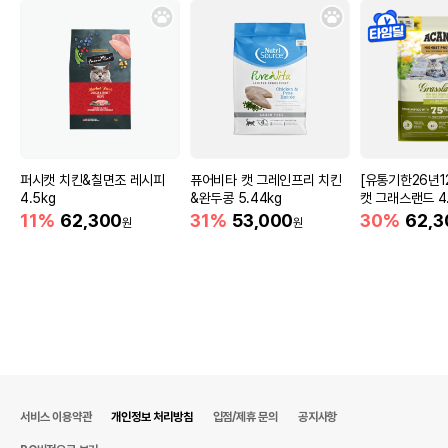
퍼시캣 치킨&칠면조 레시피
퓨어비타 캣 그레인프리 치킨
[유통기한26년1
4.5kg
&완두콩 5.44kg
캣 그래스랜드 4.
11%
62,300
31%
53,000
30%
62,3
원
원
서비스 이용약관
개인정보 처리방침
입점/제휴 문의
공지사항