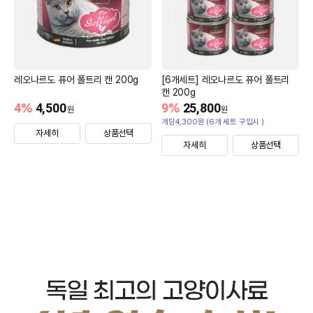
레오나르도 퓨어 폴트리 캔 200g
[6개세트] 레오나르도 퓨어 폴트리
캔 200g
4
%
4,500
9
%
25,800
원
원
개당4,300원 (6개 세트 구입시 )
자세히
상품선택
자세히
상품선택