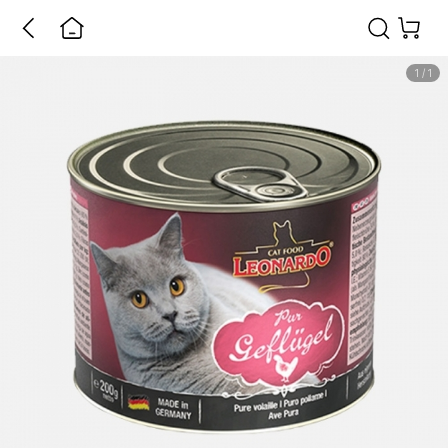
1
/
1