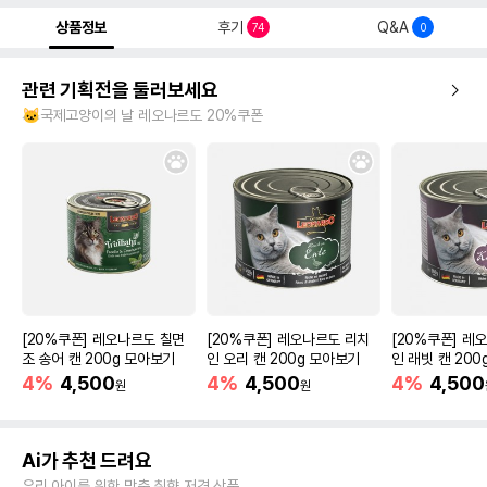
상품정보
후기
Q&A
74
0
관련 기획전을 둘러보세요
🐱국제고양이의 날 레오나르도 20%쿠폰
[20%쿠폰] 레오나르도 칠면
[20%쿠폰] 레오나르도 리치
[20%쿠폰] 레
조 송어 캔 200g 모아보기
인 오리 캔 200g 모아보기
인 래빗 캔 20
4%
4,500
4%
4,500
4%
4,500
원
원
Ai가 추천 드려요
우리 아이를 위한 맞춤 취향 저격 상품