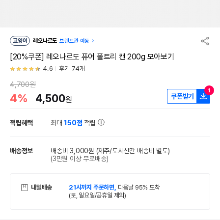
고양이
레오나르도
브랜드관 이동
[20%쿠폰] 레오나르도 퓨어 폴트리 캔 200g 모아보기
4.6
후기 74개
4,700원
1
4%
4,500
쿠폰받기
원
적립혜택
최대
150점
적립
배송정보
배송비 3,000원
(제주/도서산간 배송비 별도)
(3만원 이상 무료배송)
내일배송
21시까지 주문하면,
다음날 95% 도착
(토, 일요일/공휴일 제외)