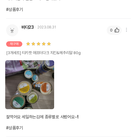
#상품후기
바다23
2023.08.31
0
재구매
[3개세트] 티키캣 애프터다크 치킨&메추리알 80g
잘먹어요 세일하는김에 종류별로 사봤어요~!!

#상품후기