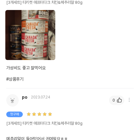
[3개세트] 티키캣 애프터다크 치킨&메추리알 80g
가성비도 좋고 잘먹어요

#상품후기
po
2023.07.24
0
첫구매
[3개세트] 티키캣 애프터다크 치킨&메추리알 80g
메추리알이 들어있어서 귀여워요ㅎㅎ 