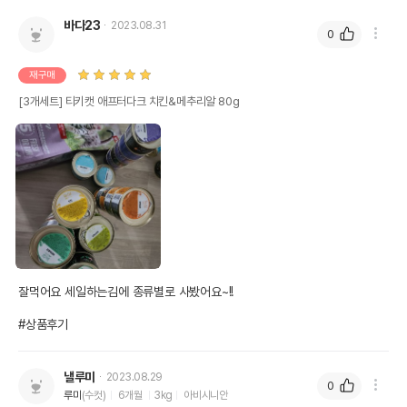
바다23
2023.08.31
0
재구매
상품 필수 정보
[3개세트] 티키캣 애프터다크 치킨&메추리알 80g
티키캣 애프터다크 치킨&메추리알 80g
품명 및 모델명
모아보기
법에 의한 인증,허가 등을
상세페이지 참조
받았음을 확인할수 있는
경우 그에 대한 사항
제조국 또는 원산지
태국
제조자,수입품의 경우
Whitebridge Pet Brands
수입자를 함께 표기
잘먹어요 세일하는김에 종류별로 사봤어요~!!

AS책임자와 전화번호
#상품후기
어바웃펫//1644-9601
또는 소비자상담 관련
전화번호
낼루미
2023.08.29
유통기한이 최소 2026.12.05이거나 그
0
루미
(수컷)
6개월
3kg
아비시니안
이후인 상품이 출고됩니다.