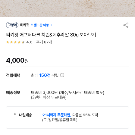
고양이
티키캣
브랜드관 이동
티키캣 애프터다크 치킨&메추리알 80g 모아보기
4.6
후기 87개
4,000
원
적립혜택
최대
150점
적립
배송정보
배송비 3,000원
(제주/도서산간 배송비 별도)
(3만원 이상 무료배송)
내일배송
21시까지 주문하면,
다음날 95% 도착
(토, 일요일/공휴일 제외)