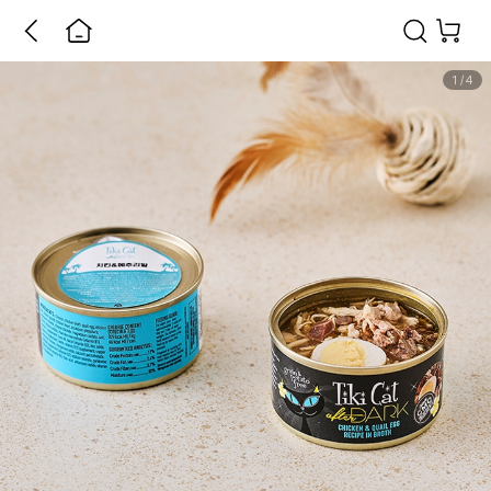
1
/
4