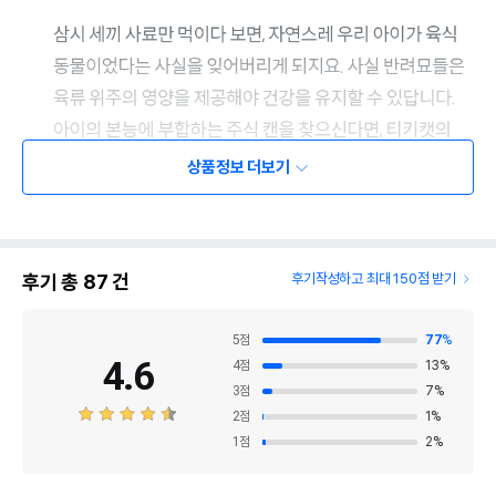
상품정보 더보기
후기 총
87
건
후기작성하고 최대 150점 받기
5
점
77
%
4.6
4
점
13
%
3
점
7
%
2
점
1
%
1
점
2
%