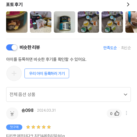
포토 후기
비슷한 리뷰
만족도순
최신순
아이를 등록하면 비슷한 후기를 확인할 수 있어요.
우리 아이 등록하러 가기
숑098
2024.03.31
0
첫구매
티키캣 애프터다크 치킨&메추리알 80g