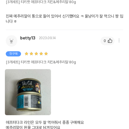
[3개세트] 티키캣 애프터다크 치킨&메추리알 80g
진짜 메추리알이 통으로 들어 있어서 신기했어요 ㅋ 울냥이가 잘 먹으니 짱 입
니다 ㅎ
betty13
2023.09.14
0
첫구매
[3개세트] 티키캣 애프터다크 치킨&메추리알 80g
애프터다크 라인은 모두 잘 먹어줘서 종종 구매해요

메추리알이 원물 그대로 담겨있어요
