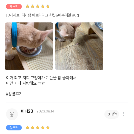
유통기한
단, 상품명에 유통기한 명시된 경우, 해당
재구매
유통기한을 따릅니다.
[3개세트] 티키캣 애프터다크 치킨&메추리알 80g
이거 최고 저희 고양이가 계란을 참 좋아해서 

이건 거의 사랑해요 ㅠㅠ

#상품후기
바다23
2023.08.14
0
첫구매