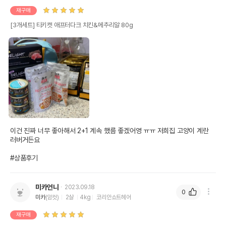
재구매
[3개세트] 티키캣 애프터다크 치킨&메추리알 80g
이건 진짜 너무 좋아해서 2+1 계속 했름 좋겠어영 ㅠㅠ 저희집 고양이 계란 
러버거든요 

#상품후기
미카언니
2023.09.18
0
미카
(암컷)
2살
4kg
코리안쇼트헤어
재구매