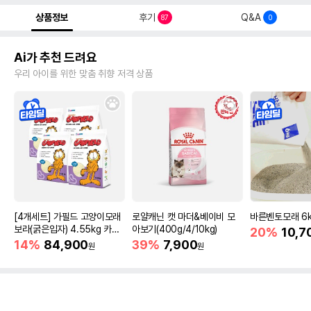
상품정보
후기
Q&A
87
0
Ai가 추천 드려요
우리 아이를 위한 맞춤 취향 저격 상품
[4개세트] 가필드 고양이모래
로얄캐닌 캣 마더&베이비 모
바른벤토모래 6
보라(굵은입자) 4.55kg 카사
아보기(400g/4/10kg)
20%
10,7
바모래
14%
84,900
39%
7,900
원
원