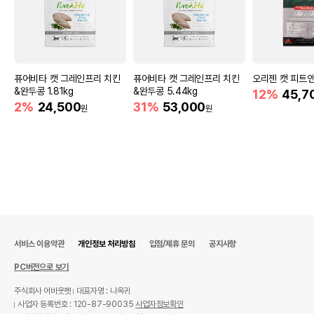
퓨어비타 캣 그레인프리 치킨
퓨어비타 캣 그레인프리 치킨
오리젠 캣 피트앤트
&완두콩 1.81kg
&완두콩 5.44kg
12%
45,7
2%
24,500
31%
53,000
원
원
서비스 이용약관
개인정보 처리방침
입점/제휴 문의
공지사항
PC버전으로 보기
주식회사 어바웃펫
대표자명 : 나옥귀
사업자 등록번호 : 120-87-90035
사업자정보확인