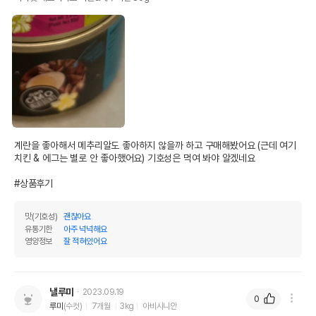
계란을 좋아해서 메추리알도 좋아하지 않을까 하고 구매해봤어요 (근데 여기 
치킨 & 에그는 별로 안 좋아했어요) 기호성은 먹여 봐야 알겠네요

#상품후기
맛(기호성)
괜찮아요
유통기한
아주 넉넉해요
영양정보
잘 적혀있어요
낼루미
2023.09.19
0
루미
(수컷)
7개월
3kg
아비시니안