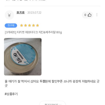
흐즈흐
2023.07.22
0
첫구매
[3개세트] 티키캣 애프터다크 치킨&메추리알 80g
울 애기가 잘 먹어서 샀어요 투쁠원에 할인쿠폰 쓰니까 굉장히 저렴하네요 굿
굿

#상품후기