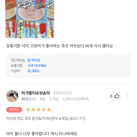
유통기한 넉넉 고양이가 좋아하는 츄르 마트보다 싸게 사서 좋아요
맛(기호성)
잘 먹어요
유통기한
아주 넉넉해요
가성비
최고에요
아가물티슈보솜이
2026.07.20
0
아가
(암컷)
6살
3.7kg
스코티시스트레이트
재구매
이나바 챠오 츄르 참치&가리비관자 4개입 (4SC-77)
아이 둘다 너무 좋아합니다 역시 이나바에요 