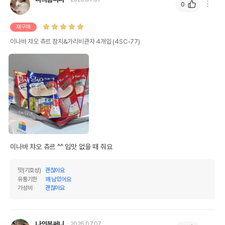
0
재구매
이나바 챠오 츄르 참치&가리비관자 4개입 (4SC-77)
이나바 챠오 츄르 ^^ 입맛 없을 때 줘요
맛(기호성)
괜찮아요
유통기한
꽤 남았어요
가성비
괜찮아요
나의봄써니
2026.07.07