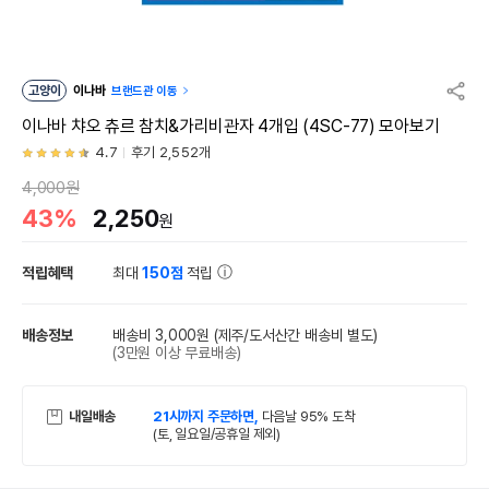
고양이
이나바
브랜드관 이동
이나바 챠오 츄르 참치&가리비관자 4개입 (4SC-77) 모아보기
4.7
후기 2,552개
4,000원
43%
2,250
원
적립혜택
최대
150점
적립
배송정보
배송비 3,000원
(제주/도서산간 배송비 별도)
(3만원 이상 무료배송)
내일배송
21시까지 주문하면,
다음날 95% 도착
(토, 일요일/공휴일 제외)