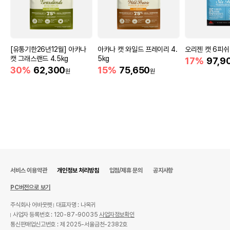
[유통기한26년12월] 아카나
아카나 캣 와일드 프레이리 4.
오리젠 캣 6피쉬 
캣 그래스랜드 4.5kg
5kg
17%
97,9
30%
62,300
15%
75,650
원
원
서비스 이용약관
개인정보 처리방침
입점/제휴 문의
공지사항
PC버전으로 보기
주식회사 어바웃펫
대표자명 : 나옥귀
사업자 등록번호 : 120-87-90035
사업자정보확인
통신판매업신고번호 : 제 2025-서울금천-2382호