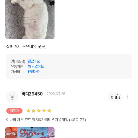
잘머거서 조으네유 굿굿
맛(기호성)
괜찮아요
유통기한
꽤 남았어요
가성비
괜찮아요
버디29450
2026.07.26
0
재구매
이나바 챠오 츄르 참치&가리비관자 4개입 (4SC-77)