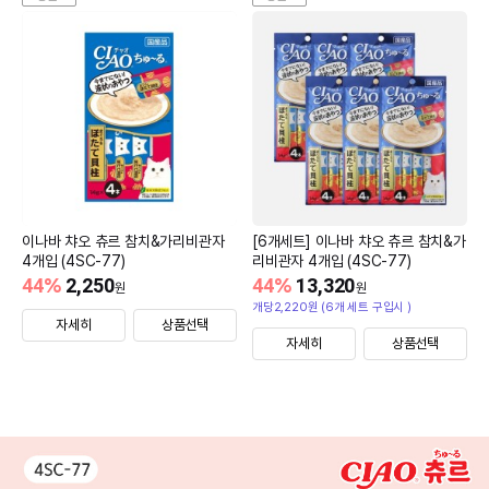
이나바 챠오 츄르 참치&가리비관자
[6개세트] 이나바 챠오 츄르 참치&가
4개입 (4SC-77)
리비관자 4개입 (4SC-77)
44
%
2,250
44
%
13,320
원
원
개당2,220원 (6개 세트 구입시 )
자세히
상품선택
자세히
상품선택