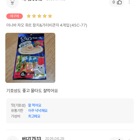
0
재구매
이나바 챠오 츄르 참치&가리비관자 4개입 (4SC-77)
기호성도 좋고 물타도 잘먹어요
맛(기호성)
잘 먹어요
유통기한
아주 넉넉해요
가성비
최고에요
버디17513
2026.06.29