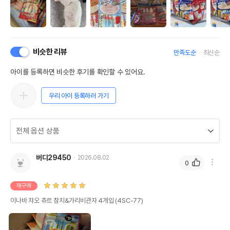
비슷한 리뷰
만족도순
최신순
아이를 등록하면 비슷한 후기를 확인할 수 있어요.
우리 아이 등록하러 가기
버디29450
2026.08.02
0
재구매
이나바 챠오 츄르 참치&가리비관자 4개입 (4SC-77)