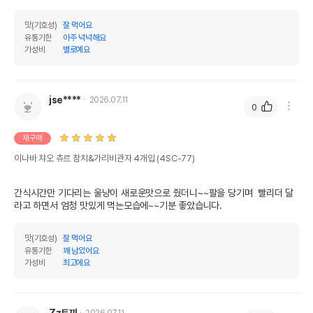
맛(기호성)
잘 먹어요
유통기한
아주 넉넉해요
가성비
별로예요
jse****
2026.07.11
0
재구매
이나바 챠오 츄르 참치&가리비관자 4개입 (4SC-77)
간식시간만 기다리는 울냥이 새로운맛으로 줬더니~~팔을 당기며  빨리더 달
라고 하면서 엄청 맛있게 먹는모습에~~기분 좋았습니다.
맛(기호성)
잘 먹어요
유통기한
꽤 남았어요
가성비
최고에요
Zz토끼
2026.07.11