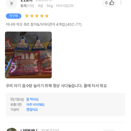
0
토끼
(수컷)
6살
5kg
터키시앙고라
첫구매
이나바 챠오 츄르 참치&가리비관자 4개입 (4SC-77)
우리 아기 음수량 늘이기 위해 항상 사다놓습니다. 물에 타서 줘요
맛(기호성)
잘 먹어요
유통기한
아주 넉넉해요
가성비
괜찮아요
나의봄써니
2026.07.07