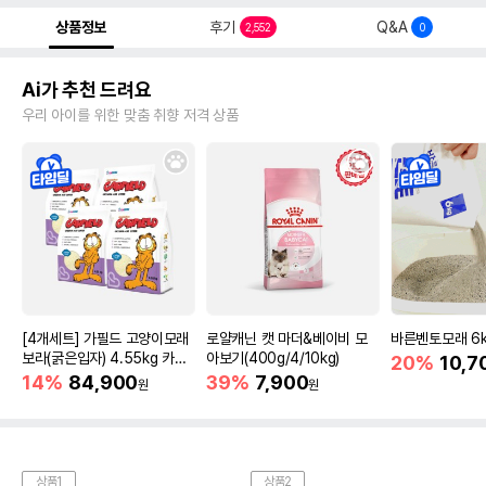
상품정보
후기
Q&A
2,552
0
Ai가 추천 드려요
우리 아이를 위한 맞춤 취향 저격 상품
[4개세트] 가필드 고양이모래
로얄캐닌 캣 마더&베이비 모
바른벤토모래 6
보라(굵은입자) 4.55kg 카사
아보기(400g/4/10kg)
20%
10,7
바모래
14%
84,900
39%
7,900
원
원
상품1
상품2