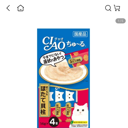
1
/
5