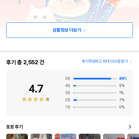
상품정보 더보기
후기 총
2,552
건
후기작성하고 최대 150점 받기
5
점
86
%
4.7
4
점
5
%
3
점
1
%
2
점
7
%
1
점
0
%
포토 후기