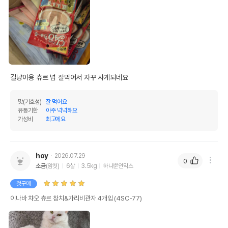
길냥이용 츄르 넘 잘먹어서 자꾸 사게되네요
맛(기호성)
잘 먹어요
유통기한
아주 넉넉해요
가성비
최고에요
hoy
2026.07.29
0
소금
(암컷)
6살
3.5kg
하나뿐인믹스
첫구매
이나바 챠오 츄르 참치&가리비관자 4개입 (4SC-77)