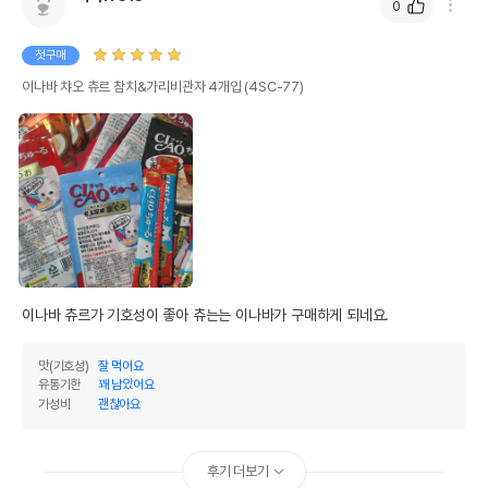
0
첫구매
이나바 챠오 츄르 참치&가리비관자 4개입 (4SC-77)
이나바 츄르가 기호성이 좋아 츄는는 이나바가 구매하게 되네요.
맛(기호성)
잘 먹어요
유통기한
꽤 남았어요
가성비
괜찮아요
후기 더보기