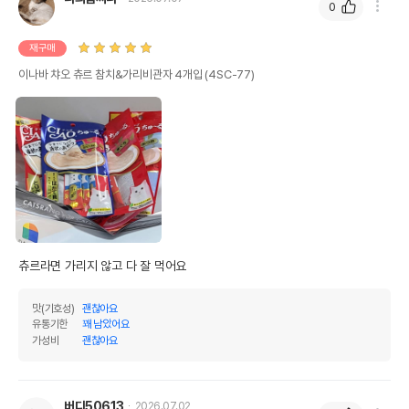
0
재구매
이나바 챠오 츄르 참치&가리비관자 4개입 (4SC-77)
츄르라면 가리지 않고 다 잘 먹어요
맛(기호성)
괜찮아요
유통기한
꽤 남았어요
가성비
괜찮아요
버디50613
2026.07.02