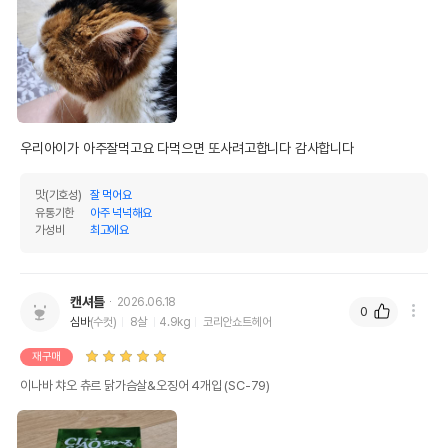
우리아이가 아주잘먹고요 다먹으면 또사려고합니다 감사합니다 
맛(기호성)
잘 먹어요
유통기한
아주 넉넉해요
가성비
최고에요
캔셔틀
2026.06.18
0
심바
(수컷)
8살
4.9kg
코리안쇼트헤어
재구매
이나바 챠오 츄르 닭가슴살&오징어 4개입 (SC-79)