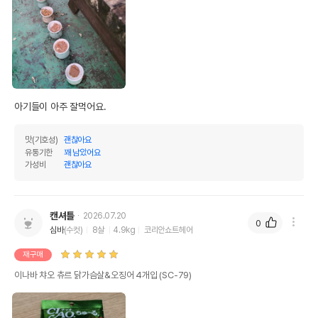
아기들이 아주 잘먹어요.
맛(기호성)
괜찮아요
유통기한
꽤 남았어요
가성비
괜찮아요
캔셔틀
2026.07.20
0
심바
(수컷)
8살
4.9kg
코리안쇼트헤어
재구매
이나바 챠오 츄르 닭가슴살&오징어 4개입 (SC-79)