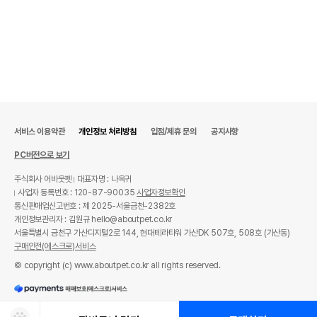
서비스 이용약관
개인정보 처리방침
입점/제휴 문의
공지사항
PC버전으로 보기
주식회사 어바웃펫
대표자명 : 나옥귀
사업자 등록번호 : 120-87-90035
사업자정보확인
통신판매업신고번호 : 제 2025-서울금천-2382호
개인정보관리자 : 김원규 hello@aboutpet.co.kr
서울특별시 금천구 가산디지털2로 144, 현대테라타워 가산DK 507호, 508호 (가산동)
구매안전(에스크로)서비스
© copyright (c) www.aboutpet.co.kr all rights reserved.