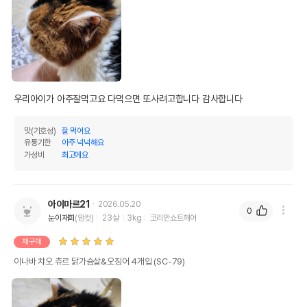
우리아이가 아주잘먹고요 다먹으면 또사려고합니다 감사합니다 
맛(기호성)
잘 먹어요
유통기한
아주 넉넉해요
가성비
최고에요
아이마르21
2026.05.20
0
눈이재희
(암컷)
23살
3kg
코리안쇼트헤어
재구매
이나바 챠오 츄르 닭가슴살&오징어 4개입 (SC-79)