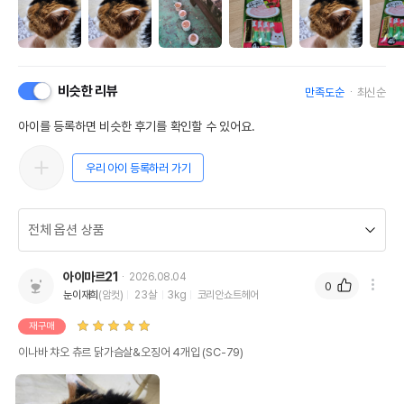
비슷한 리뷰
만족도순
최신순
아이를 등록하면 비슷한 후기를 확인할 수 있어요.
우리 아이 등록하러 가기
아이마르21
2026.08.04
0
눈이재희
(암컷)
23살
3kg
코리안쇼트헤어
재구매
이나바 챠오 츄르 닭가슴살&오징어 4개입 (SC-79)