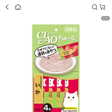
1
/
5