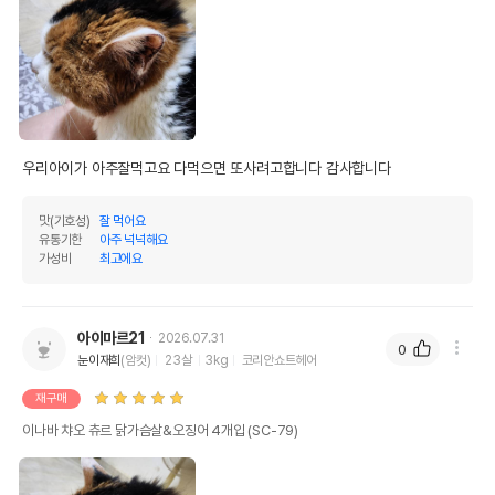
우리아이가 아주잘먹고요 다먹으면 또사려고합니다 감사합니다 
맛(기호성)
잘 먹어요
유통기한
아주 넉넉해요
가성비
최고에요
아이마르21
2026.07.31
0
눈이재희
(암컷)
23살
3kg
코리안쇼트헤어
재구매
이나바 챠오 츄르 닭가슴살&오징어 4개입 (SC-79)