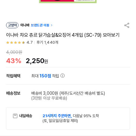
고양이
이나바
브랜드관 이동
이나바 챠오 츄르 닭가슴살&오징어 4개입 (SC-79) 모아보기
4.7
후기 1,440개
4,000원
43%
2,250
원
적립혜택
최대
150점
적립
배송정보
배송비 3,000원
(제주/도서산간 배송비 별도)
(3만원 이상 무료배송)
내일배송
21시까지 주문하면,
다음날 95% 도착
(토, 일요일/공휴일 제외)