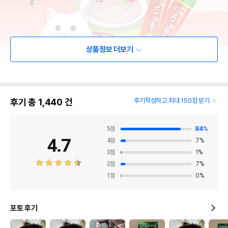
상품정보 더보기
후기 총
1,440
건
후기작성하고 최대 150점 받기
5
점
84
%
4.7
4
점
7
%
3
점
1
%
2
점
7
%
1
점
0
%
포토 후기