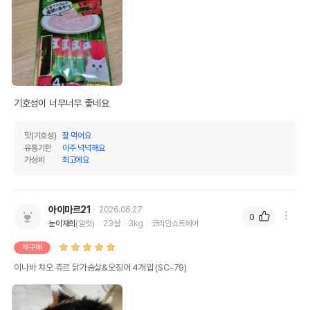
기호성이 너무너무 좋네요
맛(기호성)
잘 먹어요
유통기한
아주 넉넉해요
가성비
최고에요
아이마르21
2026.06.27
0
눈이재희
(암컷)
23살
3kg
코리안쇼트헤어
재구매
이나바 챠오 츄르 닭가슴살&오징어 4개입 (SC-79)