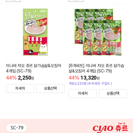
이나바 챠오 츄르 닭가슴살&오징어
[6개세트] 이나바 챠오 츄르 닭가슴
4개입 (SC-79)
살&오징어 4개입 (SC-79)
44
%
2,250
44
%
13,320
원
원
개당2,220원 (6개 세트 구입시 )
자세히
상품선택
자세히
상품선택