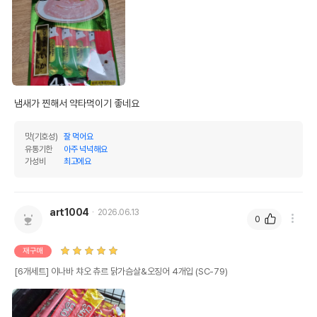
냄새가 찐해서 약타먹이기 좋네요
맛(기호성)
잘 먹어요
유통기한
아주 넉넉해요
가성비
최고에요
art1004
2026.06.13
0
재구매
[6개세트] 이나바 챠오 츄르 닭가슴살&오징어 4개입 (SC-79)