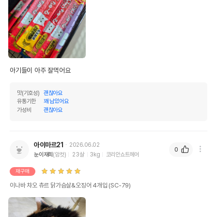
아기들이 아주 잘먹어요 
맛(기호성)
괜찮아요
유통기한
꽤 남았어요
가성비
괜찮아요
아이마르21
2026.06.02
0
눈이재희
(암컷)
23살
3kg
코리안쇼트헤어
재구매
이나바 챠오 츄르 닭가슴살&오징어 4개입 (SC-79)