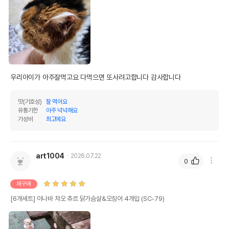
우리아이가 아주잘먹고요 다먹으면 또사려고합니다 감사합니다 
맛(기호성)
잘 먹어요
유통기한
아주 넉넉해요
가성비
최고에요
art1004
2026.07.22
0
재구매
[6개세트] 이나바 챠오 츄르 닭가슴살&오징어 4개입 (SC-79)