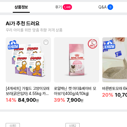
상품정보
후기
Q&A
1,440
0
Ai가 추천 드려요
우리 아이를 위한 맞춤 취향 저격 상품
[4개세트] 가필드 고양이모래
로얄캐닌 캣 마더&베이비 모
바른벤토모래 6
보라(굵은입자) 4.55kg 카사
아보기(400g/4/10kg)
20%
10,7
바모래
14%
84,900
39%
7,900
원
원
상품1
상품2