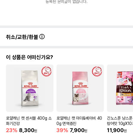
등록된 문의글이 없습니다.
취소/교환/환불
이 상품은 어떠신가요?
로얄캐닌 캣 센서블 400g 소
로얄캐닌 캣 마더&베이비 40
긴노스푼 냥스푼
화기건강
0g 면역증진
랑어맛 10gX1
23%
8,300
39%
7,900
11,900
원
원
원