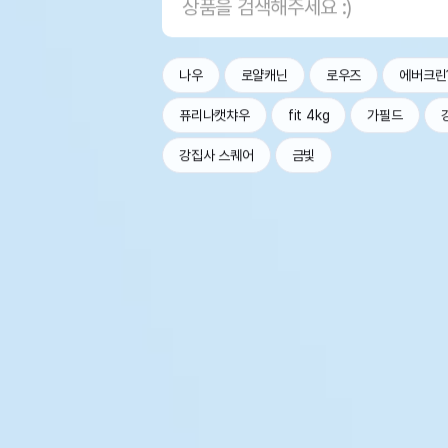
나우
로얄캐닌
로우즈
에버크린
퓨리나캣챠우
fit 4kg
가필드
강집사 스퀘어
금빛