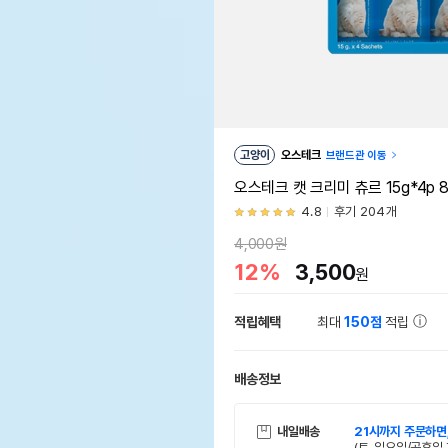
고양이
오스테크
브랜드관 이동
오스테크 캣 크리미 츄르 15g*4p
4.8
후기 204개
4,000원
12%
3,500
원
적립혜택
최대
150점
적립
배송정보
내일배송
21시까지 주문하면
(토, 일요일/공휴일 