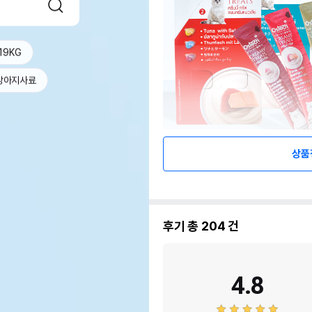
19KG
강아지사료
상품
후기 총
204
건
4.8