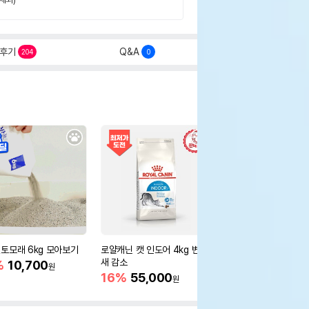
후기
Q&A
204
0
토모래 6kg 모아보기
로얄캐닌 캣 인도어 4kg 변냄
[12개세트] 로얄캐닌 
새 감소
어 그레이비 파우치 85
%
10,700
원
새 감소
16%
55,000
26%
16,800
원
원