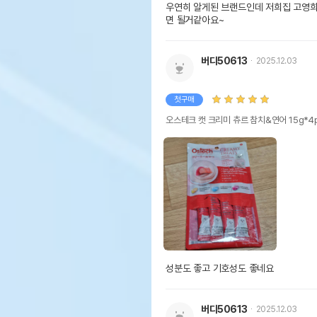
우연히 알게된 브랜드인데 저희집 고영희
면 될거같아요~
버디50613
2025.12.03
첫구매
오스테크 캣 크리미 츄르 참치&연어 15g*4
성분도 좋고 기호성도 좋네요
버디50613
2025.12.03