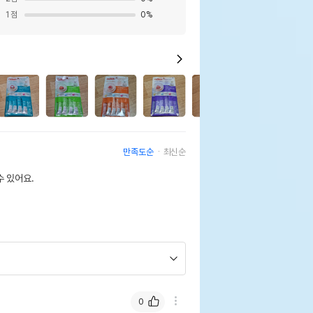
1
점
0
%
11
만족도순
최신순
 있어요.
0