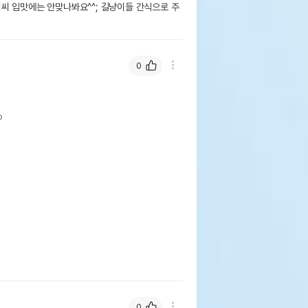
씨 입맛에는 안맞나봐요^^; 길냥이들 간식으로 주
0
p
0