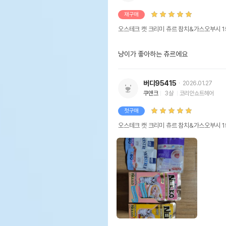
재구매
오스테크 캣 크리미 츄르 참치&가스오부시 1
냥이가 좋아하는 츄르에요
버디95415
2026.01.27
쿠앤크
3살
코리안쇼트헤어
첫구매
오스테크 캣 크리미 츄르 참치&가스오부시 1