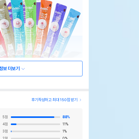
정보 더보기
후기작성하고 최대 150점 받기
5
점
88
%
4
점
11
%
3
점
1
%
2
점
0
%