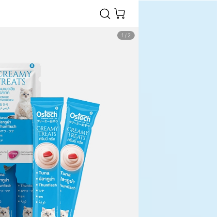
1
/
2