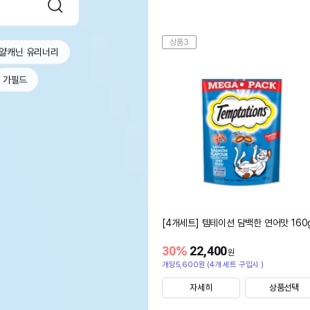
상품3
얄캐닌 유리너리
가필드
[4개세트] 템테이션 담백한 연어맛 160
30
%
22,400
원
개당5,600원 (4개 세트 구입시 )
자세히
상품선택