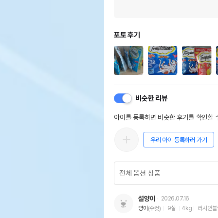
포토 후기
비슷한 리뷰
아이를 등록하면 비슷한 후기를 확인할 수
우리 아이 등록하러 가기
설양이
2026.07.16
양이
(수컷)
9살
4kg
러시안블