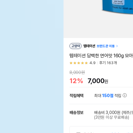
고양이
템테이션
브랜드관 이동
템테이션 담백한 연어맛 160g 모
4.9
후기 163개
8,000원
12%
7,000
원
적립혜택
최대
150점
적립
배송정보
배송비 3,000원
(제주/
(3만원 이상 무료배송)