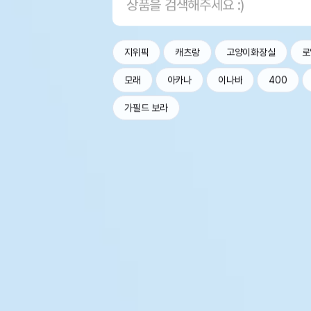
지위픽
캐츠랑
고양이화장실
로
모래
아카나
이나바
400
가필드 보라