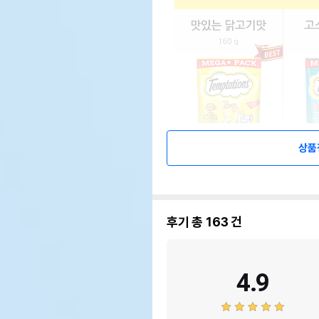
상품
후기 총
163
건
4.9