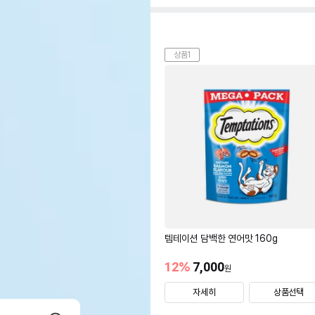
상품1
템테이션 담백한 연어맛 160g
12
%
7,000
원
자세히
상품선택