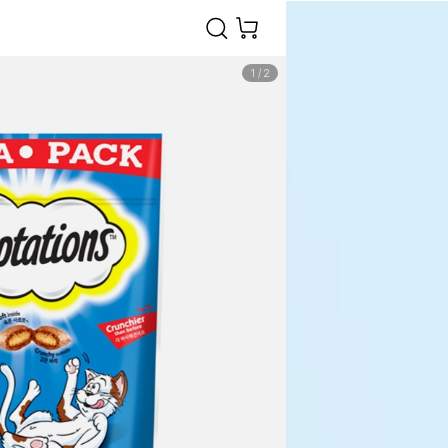
1
/
2