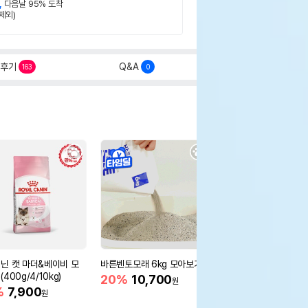
,
다음날 95% 도착
제외)
후기
Q&A
163
0
닌 캣 마더&베이비 모
바른벤토모래 6kg 모아보기
로얄캐닌 캣 인도어 4k
400g/4/10kg)
새 감소
20%
10,700
원
%
7,900
16%
55,000
원
원