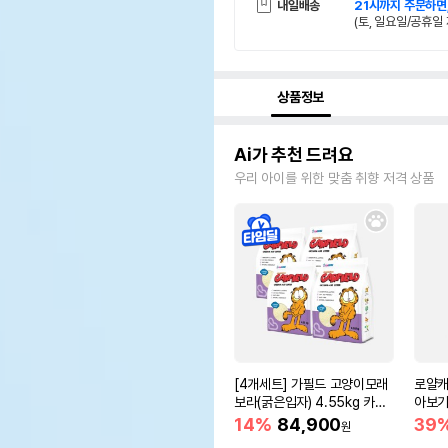
내일배송
21시까지 주문하면
(토, 일요일/공휴일 
상품정보
Ai가 추천 드려요
우리 아이를 위한 맞춤 취향 저격 상품
[4개세트] 가필드 고양이모래
로얄캐
보라(굵은입자) 4.55kg 카사
아보기(
바모래
14%
84,900
39
원