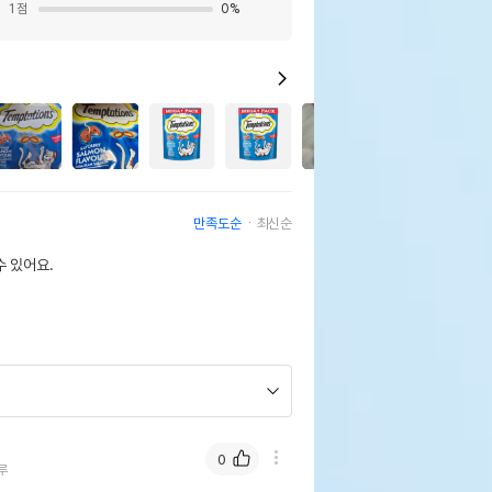
1
점
0
%
10
만족도순
최신순
 있어요.
0
루