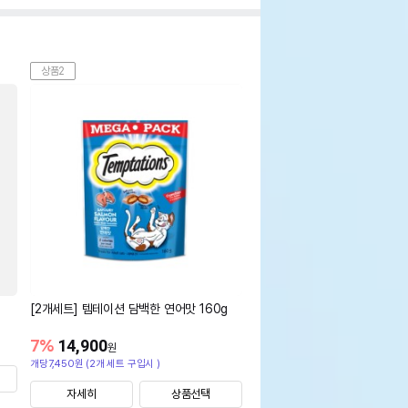
상품2
[2개세트] 템테이션 담백한 연어맛 160g
7
%
14,900
원
개당7,450원 (2개 세트 구입시 )
자세히
상품선택