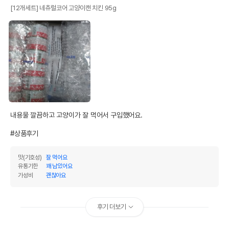
[12개세트] 네츄럴코어 고양이캔 치킨 95g
내용물 깔끔하고 고양이가 잘 먹어서 구입했어요.

#상품후기
맛(기호성)
잘 먹어요
유통기한
꽤 남았어요
가성비
괜찮아요
후기 더보기