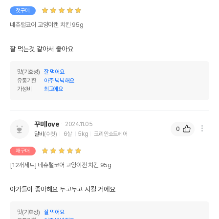
첫구매
네츄럴코어 고양이캔 치킨 95g
잘 먹는것 같아서 좋아요
맛(기호성)
잘 먹어요
유통기한
아주 넉넉해요
가성비
최고에요
꾸미love
2024.11.05
0
달비
(수컷)
6살
5kg
코리안쇼트헤어
재구매
[12개세트] 네츄럴코어 고양이캔 치킨 95g
아가들이 좋아해요 두고두고 시킬 거에요
맛(기호성)
잘 먹어요