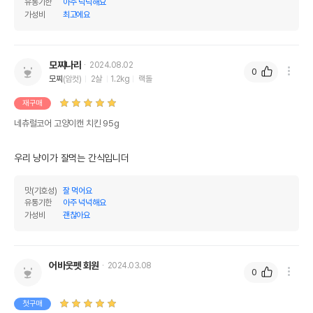
유통기한
아주 넉넉해요
가성비
최고에요
모찌나라
2024.08.02
0
모찌
(암컷)
2살
1.2kg
랙돌
재구매
네츄럴코어 고양이캔 치킨 95g
우리 냥이가 잘먹는 간식입니더
맛(기호성)
잘 먹어요
유통기한
아주 넉넉해요
가성비
괜찮아요
어바웃펫 회원
2024.03.08
0
첫구매