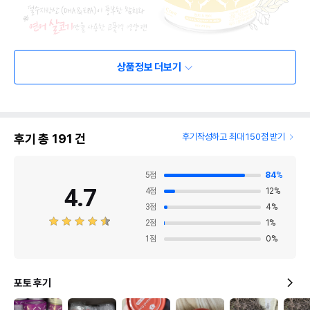
상품정보 더보기
후기 총
191
건
후기작성하고 최대 150점 받기
5
점
84
%
4.7
4
점
12
%
3
점
4
%
2
점
1
%
1
점
0
%
포토 후기