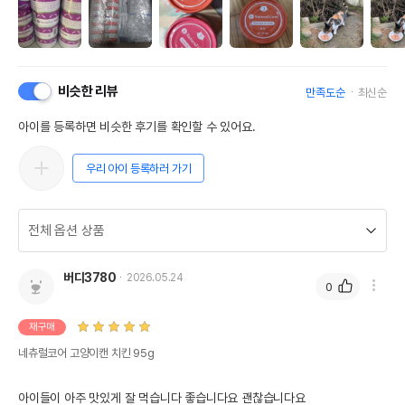
비슷한 리뷰
만족도순
최신순
아이를 등록하면 비슷한 후기를 확인할 수 있어요.
우리 아이 등록하러 가기
버디3780
2026.05.24
0
상품 필수 정보
재구매
네츄럴코어 고양이캔 치킨 95g
품명 및 모델명
네츄럴코어 고양이캔 치킨 95g 모아보기
법에 의한 인증,허가 등을
아이들이 아주 맛있게 잘 먹습니다 좋습니다요 괜찮습니다요