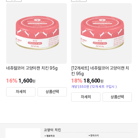
네츄럴코어 고양이캔 치킨 95g
[12개세트] 네츄럴코어 고양이캔 치
킨 95g
16
%
1,600
18
%
18,600
원
원
개당1,550원 (12개 세트 구입시 )
자세히
상품선택
자세히
상품선택