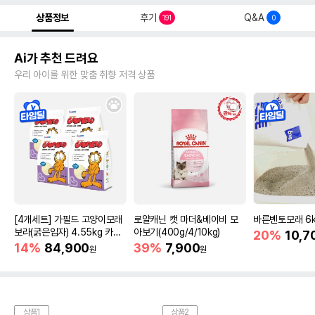
상품정보
후기
Q&A
191
0
Ai가 추천 드려요
우리 아이를 위한 맞춤 취향 저격 상품
[4개세트] 가필드 고양이모래
로얄캐닌 캣 마더&베이비 모
바른벤토모래 6
보라(굵은입자) 4.55kg 카사
아보기(400g/4/10kg)
20%
10,7
바모래
14%
84,900
39%
7,900
원
원
상품1
상품2