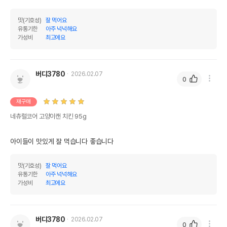
상세페이지 참조
받았음을 확인할수 있는
경우 그에 대한 사항
맛(기호성)
잘 먹어요
유통기한
아주 넉넉해요
제조국 또는 원산지
태국
가성비
최고에요
제조자,수입품의 경우
I.S.A. Valute Co.Ltd
수입자를 함께 표기
버디3780
2026.02.07
AS책임자와 전화번호
0
어바웃펫//1644-9601
또는 소비자상담 관련
전화번호
재구매
유통기한이 최소 2026.12.03이거나 그
네츄럴코어 고양이캔 치킨 95g
이후인 상품이 출고됩니다.
유통기한
단, 상품명에 유통기한 명시된 경우, 해당
아이들이 맛있게 잘 먹습니다 좋습니다
유통기한을 따릅니다.
맛(기호성)
잘 먹어요
유통기한
아주 넉넉해요
가성비
최고에요
버디3780
2026.02.07
0