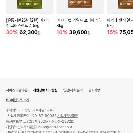
[유통기한26년12월] 아카나
아카나 캣 와일드 프레이리 1.
아카나 캣 와일드
캣 그래스랜드 4.5kg
8kg
5kg
30%
62,300
10%
39,600
15%
75,6
원
원
서비스 이용약관
개인정보 처리방침
입점/제휴 문의
공지사항
PC버전으로 보기
주식회사 어바웃펫
대표자명 : 나옥귀
사업자 등록번호 : 120-87-90035
사업자정보확인
통신판매업신고번호 : 제 2025-서울금천-2382호
개인정보관리자 : 김원규 hello@aboutpet.co.kr
서울특별시 금천구 가산디지털2로 144, 현대테라타워 가산DK 507호, 508호 (가산동)