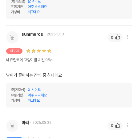
맛(기호성)
잘 먹어요
유통기한
아주 넉넉해요
가성비
최고에요
summercu
2025.10.10
0
재구매
네츄럴코어 고양이캔 치킨 95g
냥이가 좋아하는 간식 중 하나에요
맛(기호성)
잘 먹어요
유통기한
아주 넉넉해요
가성비
최고에요
마리
2025.08.22
0