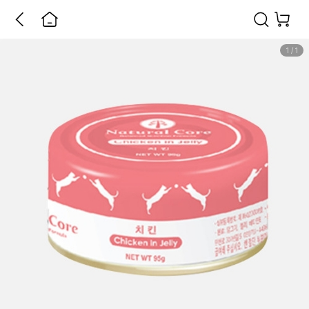
1
/
1