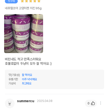
첫구매
네츄럴코어 고양이캔 치킨 95g
비린내도 적고 만족스러워요

호불호없이 두냥이 모두 잘 먹어요 :)
맛(기호성)
잘 먹어요
유통기한
아주 넉넉해요
가성비
최고에요
summercu
2025.04.08
0