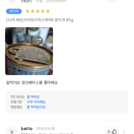
z콩순이
10살
코리안쇼트헤어
첫구매
[12개 세트] 미아모아 파스테이트 참치 캔 85g
잘먹어요 생선베이스를 좋아해요 
맛(기호성)
잘 먹어요
유통기한
아주 넉넉해요
영양정보
잘 적혀있어요
batto
2026.04.09
0