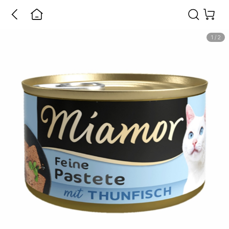
1
/
2