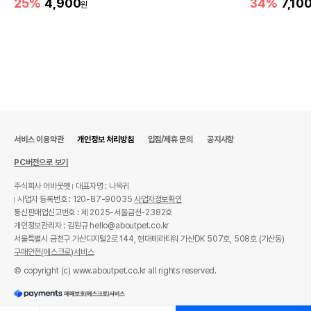
25%
4,900
34%
7,10
원
서비스 이용약관
개인정보 처리방침
입점/제휴 문의
공지사항
PC버전으로 보기
주식회사 어바웃펫
대표자명 : 나옥귀
사업자 등록번호 : 120-87-90035
사업자정보확인
통신판매업신고번호 : 제 2025-서울금천-2382호
개인정보관리자 : 김원규 hello@aboutpet.co.kr
서울특별시 금천구 가산디지털2로 144, 현대테라타워 가산DK 507호, 508호 (가산동)
구매안전(에스크로)서비스
© copyright (c) www.aboutpet.co.kr all rights reserved.