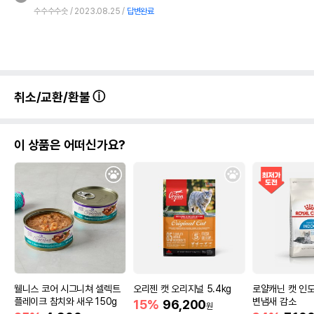
수수수수숫
2023.08.25
답변완료
취소/교환/환불
이 상품은 어떠신가요?
웰니스 코어 시그니쳐 셀렉트
오리젠 캣 오리지널 5.4kg
로얄캐닌 캣 인도
플레이크 참치와 새우 150g
변냄새 감소
15%
96,200
원