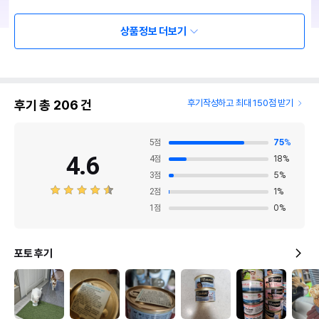
상품정보 더보기
후기 총
206
건
후기작성하고 최대 150점 받기
5
점
75
%
4.6
4
점
18
%
3
점
5
%
2
점
1
%
1
점
0
%
포토 후기