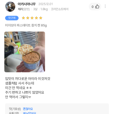
아카시아나무
2025.12.01
0
체리
(암컷)
3살
1.8kg
코리안쇼트헤어
첫구매
미아모아 파스테이트 참치 캔 85g
입맛이 까다로운 아이라 이것저것

샘플처럼 사서 주는데

이건 안 먹네요 ㅎㅎ

주기 편하고 나쁘지 않았어요

안 먹어서 그렇지ㅠ
맛(기호성)
괜찮아요
유통기한
꽤 남았어요