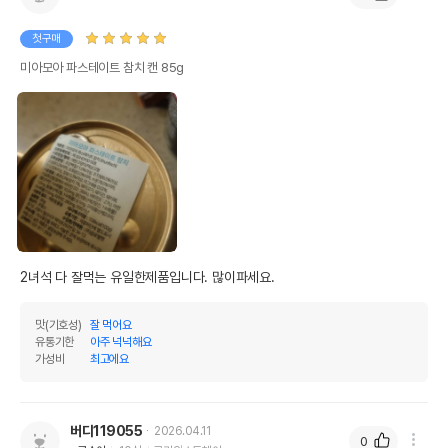
첫구매
미아모아 파스테이트 참치 캔 85g
2녀석 다 잘먹는 유일한제품입니다. 많이파세요. 
맛(기호성)
잘 먹어요
유통기한
아주 넉넉해요
가성비
최고에요
버디119055
2026.04.11
0