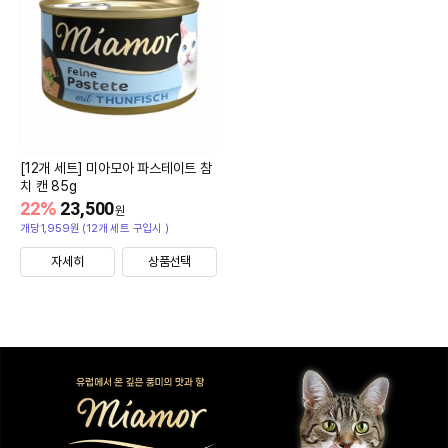
[12개 세트] 미아모아 파스테이트 참
치 캔 85g
22
%
23,500
원
개당1,959원 (12개 세트 구입시 )
자세히
상품선택