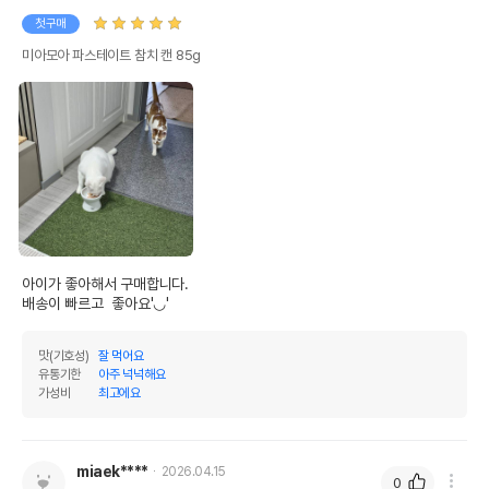
첫구매
미아모아 파스테이트 참치 캔 85g
아이가 좋아해서 구매합니다.

배송이 빠르고  좋아요'◡'
맛(기호성)
잘 먹어요
유통기한
아주 넉넉해요
가성비
최고에요
miaek****
2026.04.15
0