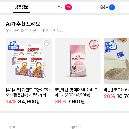
상품정보
후기
Q&A
206
3
Ai가 추천 드려요
우리 아이를 위한 맞춤 취향 저격 상품
[4개세트] 가필드 고양이모래
로얄캐닌 캣 마더&베이비 모
바른벤토모래 6
보라(굵은입자) 4.55kg 카사
아보기(400g/4/10kg)
20%
10,7
바모래
14%
84,900
39%
7,900
원
원
상품1
상품2