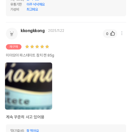
유통기한
아주 넉넉해요
가성비
최고에요
kkongkkong
2025.11.22
0
재구매
미아모아 파스테이트 참치 캔 85g
계속 꾸준히 사고 있어용
맛(기호성)
잘 먹어요