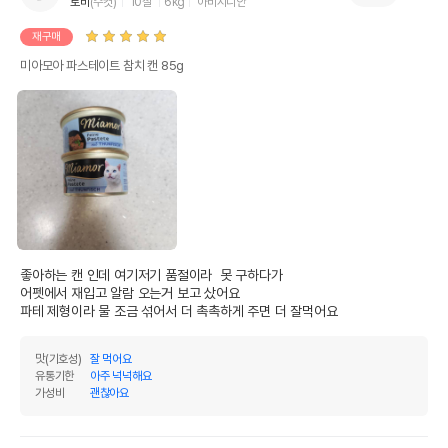
토비
(수컷)
10살
6kg
아비시니안
재구매
미아모아 파스테이트 참치 캔 85g
좋아하는 캔 인데 여기저기 품절이라  못 구하다가 

어펫에서 재입고 알람 오는거 보고 샀어요

파테 제형이라 물 조금 섞어서 더 촉촉하게 주면 더 잘먹어요 
맛(기호성)
잘 먹어요
유통기한
아주 넉넉해요
가성비
괜찮아요