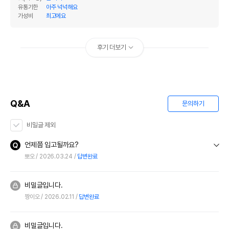
유통기한
아주 넉넉해요
가성비
최고에요
후기 더보기
Q&A
문의하기
비밀글 제외
언제쯤 입고될까요?
뽀오
2026.03.24
답변완료
비밀글입니다.
짱이오
2026.02.11
답변완료
비밀글입니다.