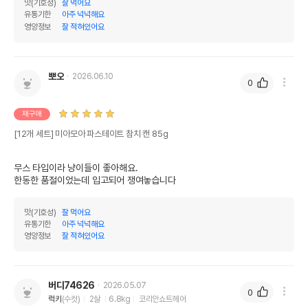
맛(기호성)
잘 먹어요
유통기한
아주 넉넉해요
영양정보
잘 적혀있어요
뽀오
2026.06.10
0
재구매
[12개 세트] 미아모아 파스테이트 참치 캔 85g
무스 타입이라 냥이들이 좋아해요.

한동한 품절이었는데 입고되어 쟁여놓습니다
맛(기호성)
잘 먹어요
유통기한
아주 넉넉해요
영양정보
잘 적혀있어요
버디74626
2026.05.07
0
럭키
(수컷)
2살
6.8kg
코리안쇼트헤어