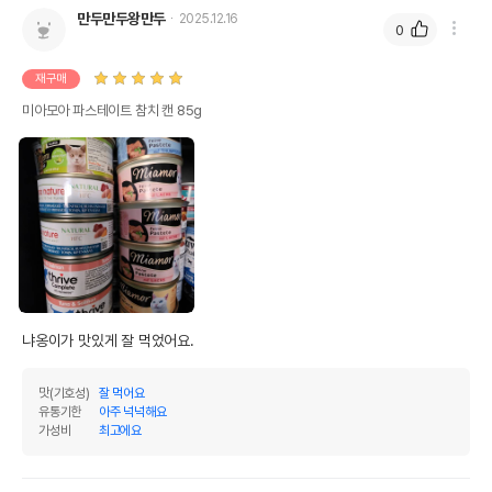
만두만두왕만두
2025.12.16
0
재구매
미아모아 파스테이트 참치 캔 85g
냐옹이가 맛있게 잘 먹었어요.
맛(기호성)
잘 먹어요
유통기한
아주 넉넉해요
가성비
최고에요