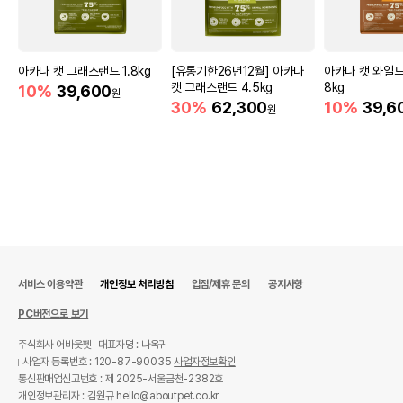
아카나 캣 그래스랜드 1.8kg
[유통기한26년12월] 아카나
아카나 캣 와일드
캣 그래스랜드 4.5kg
8kg
10%
39,600
원
30%
62,300
10%
39,6
원
서비스 이용약관
개인정보 처리방침
입점/제휴 문의
공지사항
PC버전으로 보기
주식회사 어바웃펫
대표자명 : 나옥귀
사업자 등록번호 : 120-87-90035
사업자정보확인
통신판매업신고번호 : 제 2025-서울금천-2382호
개인정보관리자 : 김원규 hello@aboutpet.co.kr