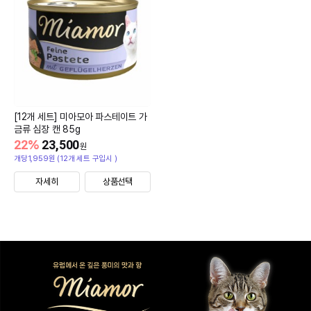
[12개 세트] 미아모아 파스테이트 가
금류 심장 캔 85g
22
%
23,500
원
개당1,959원 (12개 세트 구입시 )
자세히
상품선택