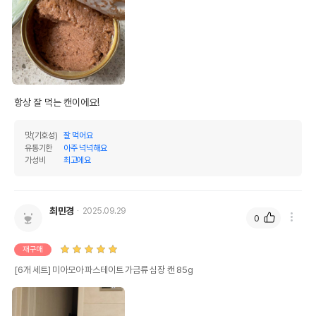
항상 잘 먹는 캔이에요!
맛(기호성)
잘 먹어요
유통기한
아주 넉넉해요
가성비
최고에요
최민경
2025.09.29
0
재구매
[6개 세트] 미아모아 파스테이트 가금류 심장 캔 85g