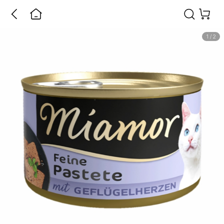
1
/
2