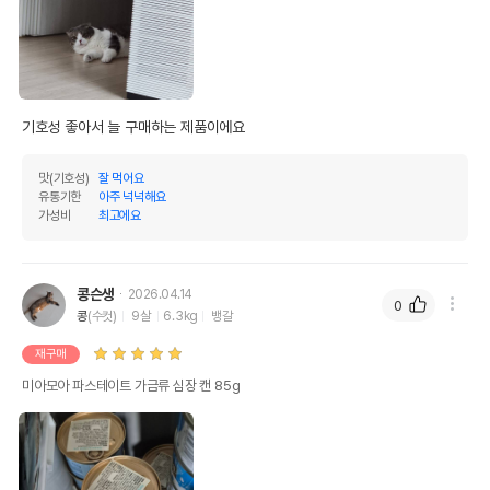
기호성 좋아서 늘 구매하는 제품이에요
맛(기호성)
잘 먹어요
유통기한
아주 넉넉해요
가성비
최고에요
콩슨생
2026.04.14
0
콩
(수컷)
9살
6.3kg
뱅갈
재구매
미아모아 파스테이트 가금류 심장 캔 85g