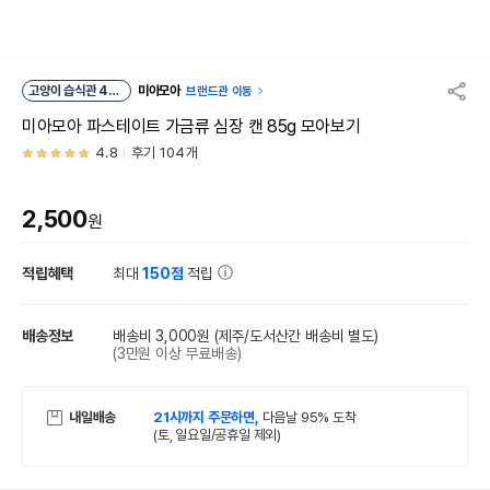
고양이 습식관 48
미아모아
브랜드관 이동
위
미아모아 파스테이트 가금류 심장 캔 85g 모아보기
4.8
후기 104개
2,500
원
적립혜택
최대
150점
적립
배송정보
배송비 3,000원
(제주/도서산간 배송비 별도)
(3만원 이상 무료배송)
내일배송
21시까지 주문하면,
다음날 95% 도착
(토, 일요일/공휴일 제외)