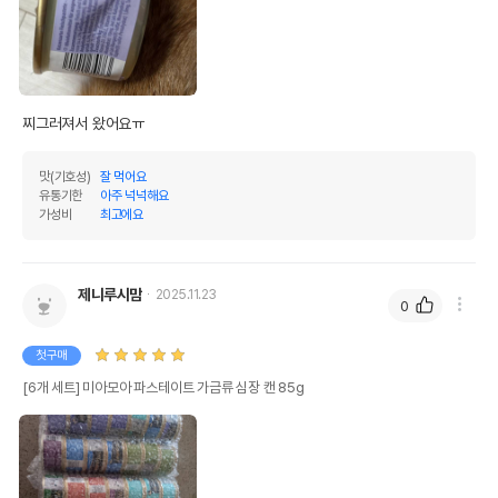
찌그러져서 왔어요ㅠ
맛(기호성)
잘 먹어요
유통기한
아주 넉넉해요
가성비
최고에요
제니루시맘
2025.11.23
0
첫구매
[6개 세트] 미아모아 파스테이트 가금류 심장 캔 85g