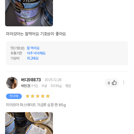
미아모아는 잘먹어요 기호성이 좋아요 
맛(기호성)
잘 먹어요
유통기한
아주 넉넉해요
가성비
최고에요
버디98873
2025.12.28
0
배현경
(수컷)
9살
503kg
뱅갈
첫구매
미아모아 파스테이트 가금류 심장 캔 85g