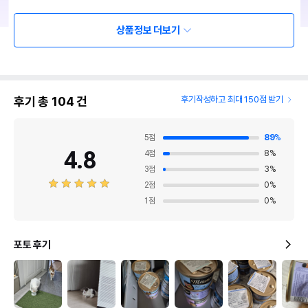
상품정보 더보기
후기 총
104
건
후기작성하고 최대 150점 받기
5
점
89
%
4.8
4
점
8
%
3
점
3
%
2
점
0
%
1
점
0
%
포토 후기