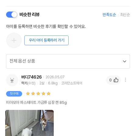
비슷한 리뷰
만족도순
최신순
아이를 등록하면 비슷한 후기를 확인할 수 있어요.
우리 아이 등록하러 가기
버디74626
2026.05.07
0
럭키
(수컷)
2살
6.8kg
코리안쇼트헤어
첫구매
미아모아 파스테이트 가금류 심장 캔 85g