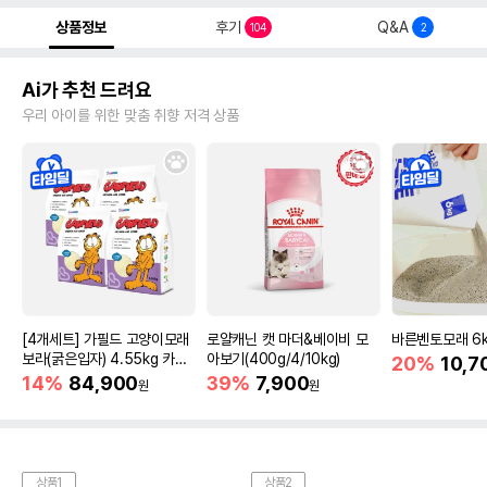
상품정보
후기
Q&A
104
2
Ai가 추천 드려요
우리 아이를 위한 맞춤 취향 저격 상품
[4개세트] 가필드 고양이모래
로얄캐닌 캣 마더&베이비 모
바른벤토모래 6
보라(굵은입자) 4.55kg 카사
아보기(400g/4/10kg)
20%
10,7
바모래
14%
84,900
39%
7,900
원
원
상품1
상품2