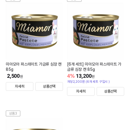
미아모아 파스테이트 가금류 심장 캔
[6개 세트] 미아모아 파스테이트 가
85g
금류 심장 캔 85g
2,500
4
%
13,200
원
원
개당2,200원 (6개 세트 구입시 )
자세히
상품선택
자세히
상품선택
상품3