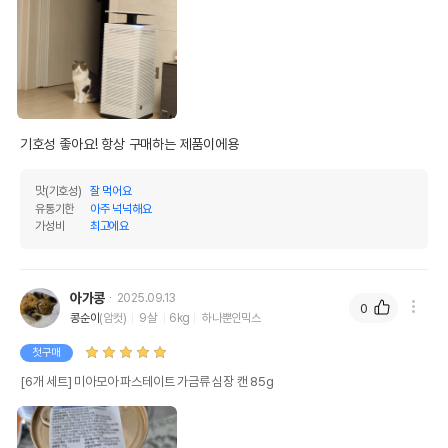
기호성 좋아요! 항상 구매하는 제품이에용
맛(기호성)
잘 먹어요
유통기한
아주 넉넉해요
가성비
최고에요
아가콩
2025.09.13
0
콩순이
(암컷)
9살
6kg
하나뿐인믹스
첫구매
[6개 세트] 미아모아 파스테이트 가금류 심장 캔 85g