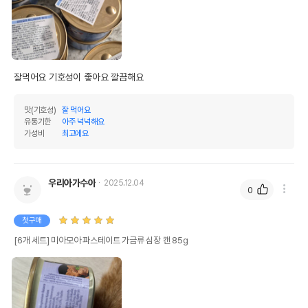
잘먹어요 기호성이 좋아요 깔끔해요 
맛(기호성)
잘 먹어요
유통기한
아주 넉넉해요
가성비
최고에요
우리아가수아
2025.12.04
0
첫구매
[6개 세트] 미아모아 파스테이트 가금류 심장 캔 85g