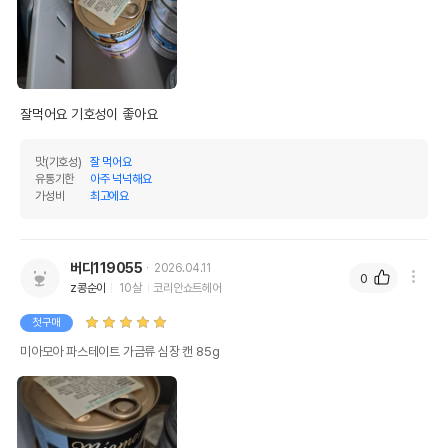
잘먹어요 기호성이 좋아요 
맛(기호성)
잘 먹어요
유통기한
아주 넉넉해요
가성비
최고에요
버디119055
2026.04.11
0
z콩순이
10살
코리안쇼트헤어
첫구매
미아모아 파스테이트 가금류 심장 캔 85g