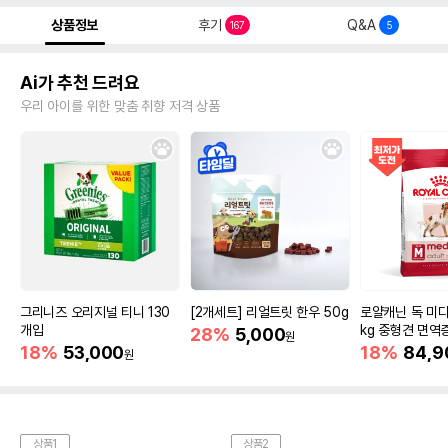
상품정보
후기
Q&A
167
5
Ai가 추천 드려요
우리 아이를 위한 맞춤 취향 저격 상품
그리니즈 오리지널 티니 130
[2개세트] 리얼트릿 한우 50g
로얄캐닌 독 미디
개입
kg 중형견 면역
28%
5,000
원
18%
53,000
18%
84,9
원
상품1
상품2