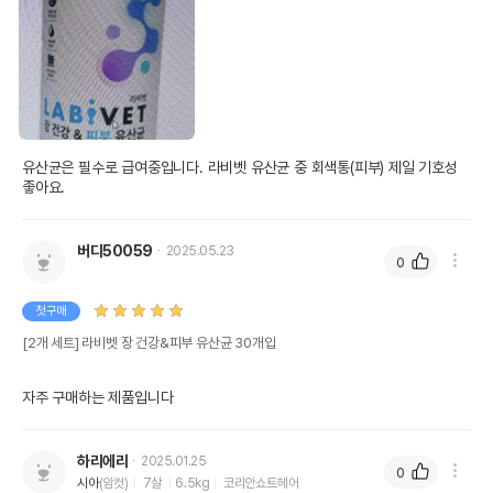
유산균은 필수로 급여중입니다. 라비벳 유산균 중 회색통(피부) 제일 기호성 
좋아요.
버디50059
2025.05.23
0
첫구매
[2개 세트] 라비벳 장 건강&피부 유산균 30개입
자주 구매하는 제품입니다
하리에리
2025.01.25
0
시아
(암컷)
7살
6.5kg
코리안쇼트헤어