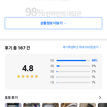
상품정보 더보기
후기 총
167
건
후기작성하고 최대 150점 받기
5
점
88
%
4.8
4
점
9
%
3
점
2
%
2
점
1
%
1
점
1
%
포토 후기