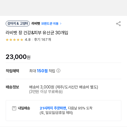
강아지 & 고양이
라비벳
브랜드관 이동
라비벳 장 건강&피부 유산균 30개입
4.8
후기 167개
23,000
원
적립혜택
최대
150점
적립
배송정보
배송비 3,000원
(제주/도서산간 배송비 별도)
(3만원 이상 무료배송)
내일배송
21시까지 주문하면,
다음날 95% 도착
(토, 일요일/공휴일 제외)