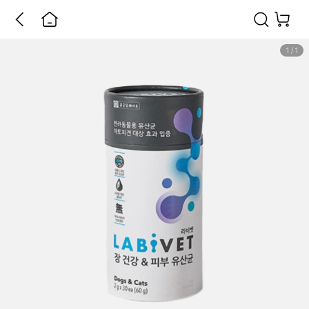
1
/
1