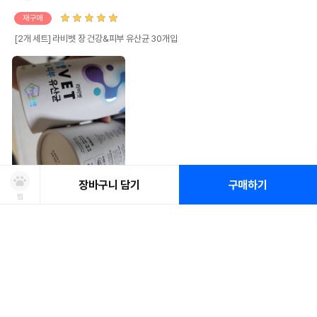
재구매
[2개 세트] 라비벳 장 건강&피부 유산균 30개입
장바구니 담기
구매하기
제일 잘 맞는 유산균이라 계속 주문해서 먹이고 있어요!
찜
하리에리
2024.12.08
상품선택
처방사료 주문 시 확인해주세요!
쿠폰보기
적립혜택
취소/ 교환/ 환불
유통기한 임박 상품
최저가 도전 상품
AI검색
AI검색
0
시아
(암컷)
7살
6.5kg
코리안쇼트헤어
재구매
유통기한이 임박한 상품을 파격적인 특가로 구매할 수 있습니다.
최저가 도전 상품은 쿠폰 할인 대상에서 제외될 수 있습니다.
배송/교환/환불 안내
신선도를
동물병원 정보
*
옵션을 선택해 주세요
적립금
[2개 세트] 라비벳 장 건강&피부 유산균 30개입
유지하고 철저하게 검사 후 배송하오니 안심하고 주문하세요!
• 취소/반품/교환 접수는 [ MY > 나의 쇼핑정보 > 주문/배송 ] 페이지에서
쿠폰 모두 받기
포토후기 작성 시
150
판매기준: 유통기한 4개월~ 2개월 전 상품
점
신청이 가능합니다.
상품1