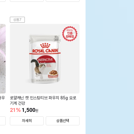
상품7
파우
로얄캐닌 캣 인스팅티브 파우치 85g 요로
기계 건강
21
%
1,500
원
자세히
상품선택