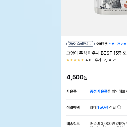
고양이 습식관 26
어바웃펫
브랜드관 이동
위
고양이 주식 파우치 BEST 15종 
4.8
후기 12,141개
4,500
원
사은품
증정 사은품
을 확인해보
적립혜택
최대
150점
적립
배송정보
배송비 3,000원
(제주/