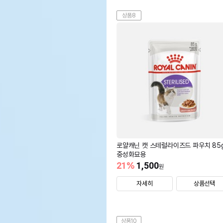
상품8
로얄캐닌 캣 스테럴라이즈드 파우치 85
중성화묘용
21
%
1,500
원
자세히
상품선택
상품10