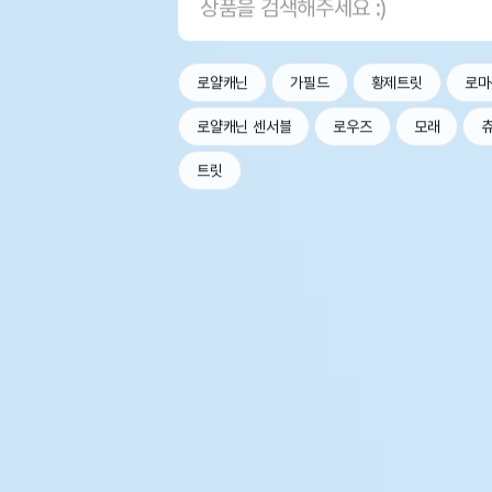
로얄캐닌
가필드
황제트릿
로마
로얄캐닌 센서블
로우즈
모래
트릿