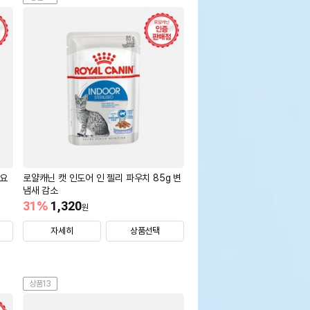
 요
로얄캐닌 캣 인도어 인 젤리 파우치 85g 변
냄새 감소
31
%
1,320
원
자세히
상품선택
상품13