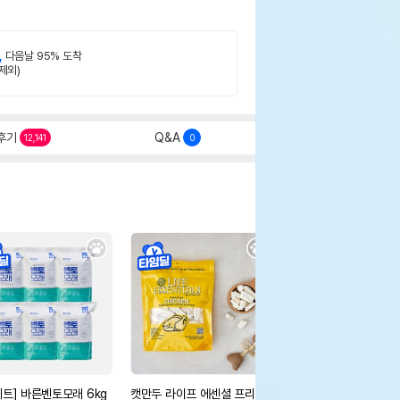
,
다음날 95% 도착
제외)
후기
Q&A
12,141
0
세트] 바른벤토모래 6kg
캣만두 라이프 에센셜 프리즈
아카나 캣 와일드 프레이