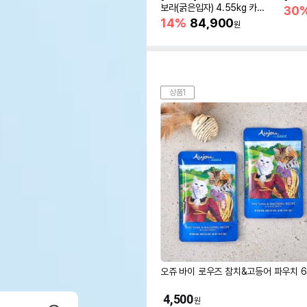
보라(굵은입자) 4.55kg 카사
30
바모래
14%
84,900
원
상품1
오쥬 바이 로우즈 참치&고등어 파우치 6
4,500
원