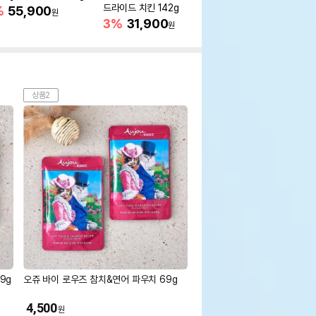
드라이드 치킨 142g
5kg
%
55,900
원
3%
31,900
15%
75,650
원
원
상품2
9g
오쥬 바이 로우즈 참치&연어 파우치 69g
4,500
원