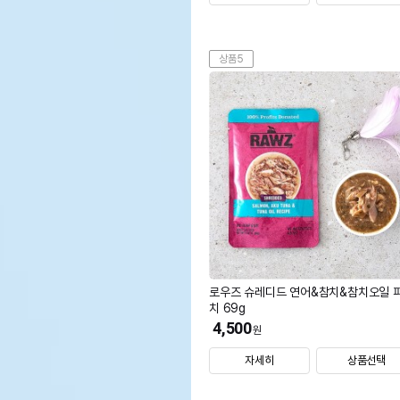
상품5
로우즈 슈레디드 연어&참치&참치오일 
치 69g
4,500
원
자세히
상품선택