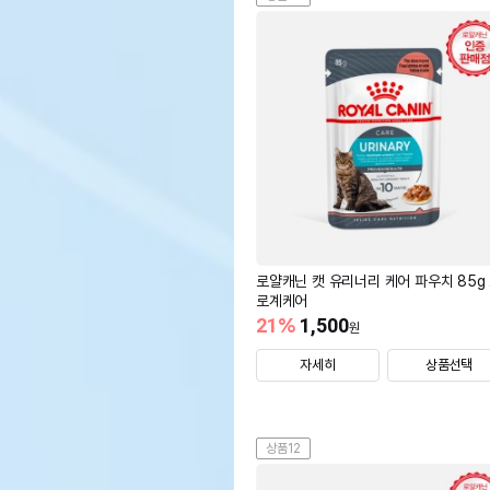
로얄캐닌 캣 유리너리 케어 파우치 85g
로계케어
21
%
1,500
원
자세히
상품선택
상품12