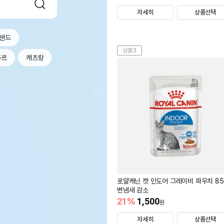
자세히
상품선택
샌드
상품3
츄르
캐츠랑
로얄캐닌 캣 인도어 그레이비 파우치 85
변냄새 감소
21
%
1,500
원
자세히
상품선택