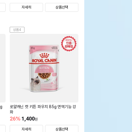
자세히
상품선택
상품4
g
로얄캐닌 캣 키튼 파우치 85g 면역기능 강
화
26
%
1,400
원
자세히
상품선택