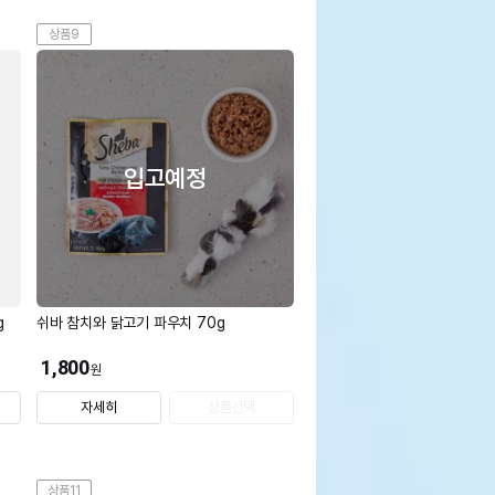
상품9
입고예정
g
쉬바 참치와 닭고기 파우치 70g
1,800
원
자세히
상품선택
상품11