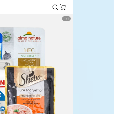
1
/
1