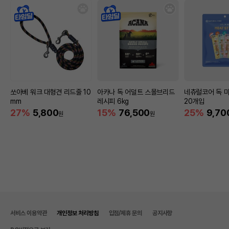
쏘아베 워크 대형견 리드줄 10
아카나 독 어덜트 스몰브리드
네츄럴코어 독 
mm
레시피 6kg
20개입
27%
5,800
15%
76,500
25%
9,70
원
원
서비스 이용약관
개인정보 처리방침
입점/제휴 문의
공지사항