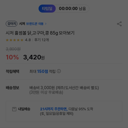
타임딜
00:00:00
남음
강아지
시저
브랜드관 이동
시저 홀썸볼 닭,고구마,콩 85g 모아보기
4.8
후기 12개
3,800원
10%
3,420
원
적립혜택
최대
150점
적립
배송정보
배송비 3,000원
(제주/도서산간 배송비 별도)
(3만원 이상 무료배송)
내일배송
21시까지 주문하면,
다음날 95% 도착
(토, 일요일/공휴일 제외)