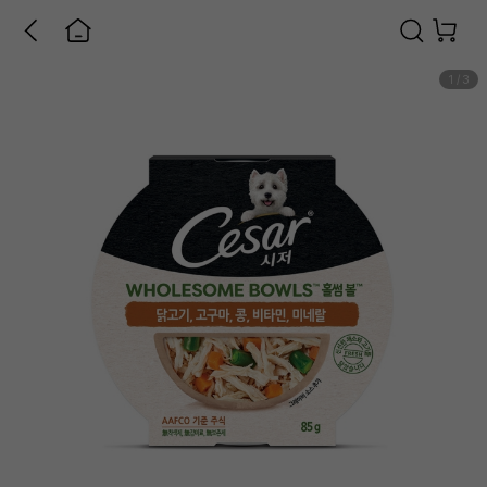
1
/
3