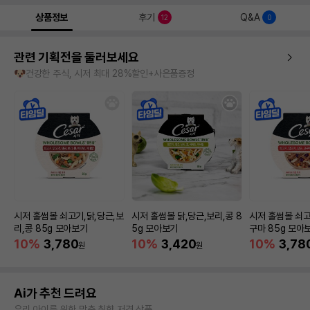
상품정보
후기
Q&A
12
0
관련 기획전을 둘러보세요
🐶건강한 주식, 시저 최대 28%할인+사은품증정
시저 홀썸볼 쇠고기,닭,당근,보
시저 홀썸볼 닭,당근,보리,콩 8
시저 홀썸볼 쇠고
리,콩 85g 모아보기
5g 모아보기
구마 85g 모아
10%
3,780
10%
3,420
10%
3,78
원
원
Ai가 추천 드려요
우리 아이를 위한 맞춤 취향 저격 상품