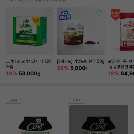
그리니즈 오리지널 티니 130
[2개세트] 리얼트릿 한우 50g
로얄캐닌 독 미디
개입
kg 중형견 면역
28%
5,000
원
18%
53,000
18%
84,9
원
상품1
상품3