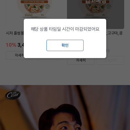
입고예정
해당 상품 타임딜 시간이 마감되었어요
시저 홀썸볼 닭,고구마,콩 85g
[6개세트] 시저 홀썸볼 닭,고구마,콩
85g
10
%
3,420
29
%
16,200
확인
원
원
개당2,700원 (6개 세트 구입시 )
자세히
상품선택
자세히
상품선택