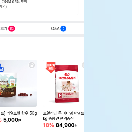
,
다음날 95% 도착
제외)
후기
Q&A
113
0
세트] 리얼트릿 한우 50g
로얄캐닌 독 미디엄 어덜트 10
오리젠 독 스몰브리드 4
kg 중형견 면역증진
%
5,000
15%
75,400
원
원
18%
84,900
원