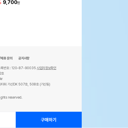
%
9,700
원
/제휴 문의
공지사항
록번호 : 120-87-90035
사업자정보확인
2호
kr
타워 가산DK 507호, 508호 (가산동)
ights reserved.
구매하기