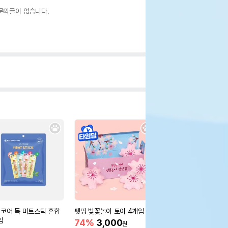
문의글이 없습니다.
코어 독 미트스틱 혼합
펫띵 벚꽃놀이 토이 4개입
바잇미 실리콘 팟 핑크
입
74%
3,000
10%
16,900
원
원