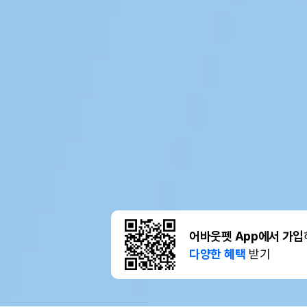
어바웃펫 App에서 가입
다양한 혜택
받기