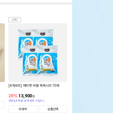
상품2
[4개세트] 에티펫 버블 목욕시트 15매
28
%
13,900
원
개당3,475원 (4개 세트 구입시 )
자세히
상품선택