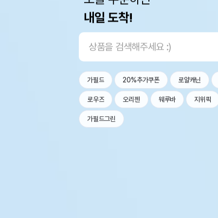
내일 도착!
가필드
20%추가쿠폰
로얄캐닌
로우즈
오리젠
웨루바
지위픽
가필드그린