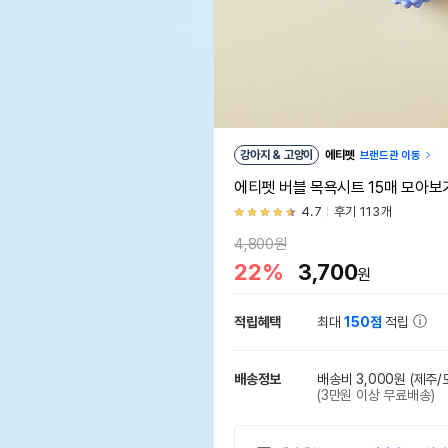
강아지 & 고양이
에티펫
브랜드관 이동
에티펫 버블 목욕시트 15매 모아보
4.7
후기 113개
4,800원
22%
3,700
원
적립혜택
최대
150점
적립
배송정보
배송비 3,000원
(제주/
(3만원 이상 무료배송)