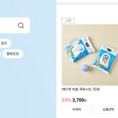
상품1
츄르
황제트릿
에티펫 버블 목욕시트 15매
23
%
3,700
원
자세히
상품선택