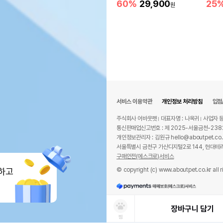
60%
29,900
25
원
서비스 이용약관
개인정보 처리방침
입점
주식회사 어바웃펫
대표자명 : 나옥귀
사업자 등
통신판매업신고번호 : 제 2025-서울금천-238
개인정보관리자 : 김원규 hello@aboutpet.co.
서울특별시 금천구 가산디지털2로 144, 현대테라
구매안전(에스크로)서비스
© copyright (c) www.aboutpet.co.kr all r
하고
장바구니 담기
찜