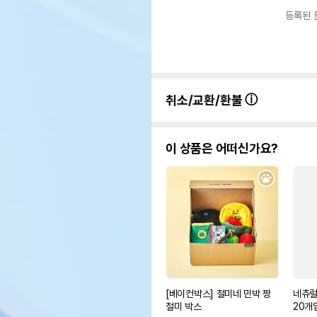
등록된 
취소/교환/환불
이 상품은 어떠신가요?
[베이컨박스] 절미네 민박 짱
네츄럴
절미 박스
20개