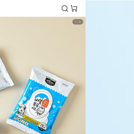
1
/
3