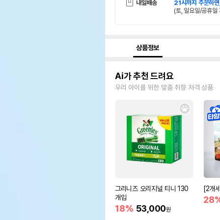
내일배송
21시까지 주문하면
(토, 일요일/공휴일 
상품정보
Ai가 추천 드려요
우리 아이를 위한 맞춤 취향 저격 상품
그리니즈 오리지널 티니 130
[2개
개입
28
18%
53,000
원