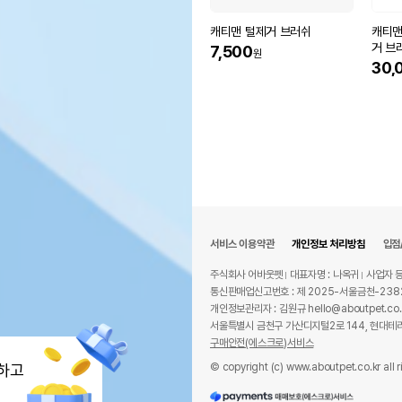
캐티맨 털제거 브러쉬
캐티맨
거 브
7,500
원
30,
서비스 이용약관
개인정보 처리방침
입점
주식회사 어바웃펫
대표자명 : 나옥귀
사업자 등
통신판매업신고번호 : 제 2025-서울금천-238
개인정보관리자 : 김원규 hello@aboutpet.co.
서울특별시 금천구 가산디지털2로 144, 현대테라
구매안전(에스크로)서비스
© copyright (c) www.aboutpet.co.kr all r
하고