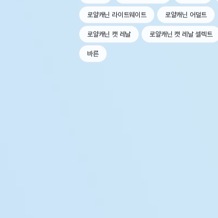
로얄캐닌 라이트웨이트
로얄캐닌 어덜트
로얄캐닌 캣 레날
로얄캐닌 캣 레날 셀렉트
바른