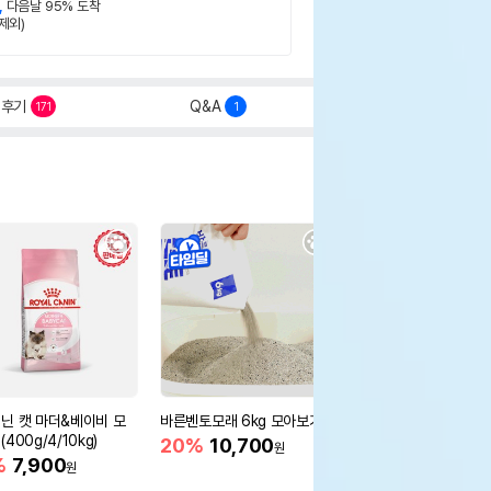
,
다음날 95% 도착
제외)
후기
Q&A
171
1
닌 캣 마더&베이비 모
바른벤토모래 6kg 모아보기
로얄캐닌 캣 인도어 4k
400g/4/10kg)
새 감소
20%
10,700
원
%
7,900
16%
55,000
원
원