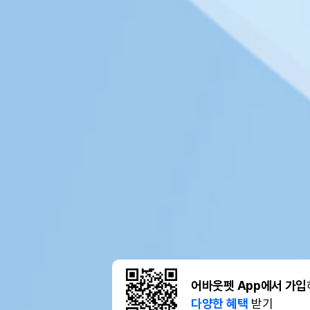
어바웃펫 App에서 가입
다양한 혜택
받기