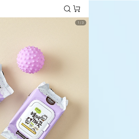
1
/
3