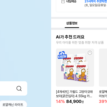
내일배송
21시까지 주문하면
(토, 일요일/공휴일 
상품정보
Ai가 추천 드려요
우리 아이를 위한 맞춤 취향 저격 상품
[4개세트] 가필드 고양이모래
로얄캐
보라(굵은입자) 4.55kg 카사
아보기(
바모래
14%
84,900
39
원
로얄캐닌 라이트