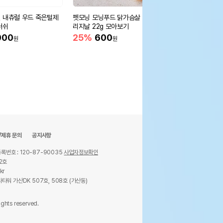
 내츄럴 우드 죽은털제
펫모닝 모닝푸드 닭가슴살 오
퍼시캣 프리미엄 참치&
러쉬
리지날 22g 모아보기
0g 모아보기
000
25%
600
14%
2,400
원
원
원
/제휴 문의
공지사항
록번호 : 120-87-90035
사업자정보확인
2호
kr
타워 가산DK 507호, 508호 (가산동)
ights reserved.