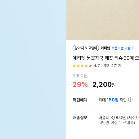
강아지 & 고양이
에티펫
브랜드관 이동
에티펫 눈물자국 깨끗 티슈 30매 
4.7
후기 171개
3,100원
29%
2,200
원
적립혜택
최대
150점
적립
배송정보
배송비 3,000원
(제주/
(3만원 이상 무료배송)