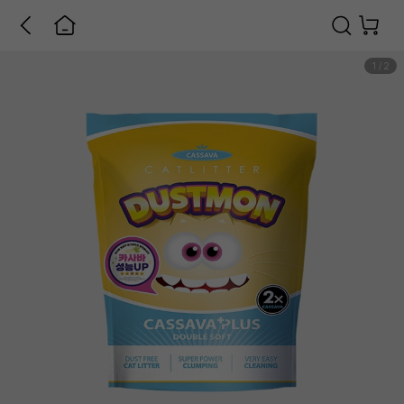
1
/
2