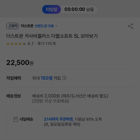
타임딜
00:00:00
남음
고양이
더스트몬
브랜드관 이동
더스트몬 카사바플러스 더블소프트 5L 모아보기
4.7
후기 115개
22,500
원
적립혜택
최대
150점
적립
배송정보
배송비 3,000원
(제주/도서산간 배송비 별도)
(3만원 이상 무료배송)
내일배송
21시까지 주문하면,
다음날 95% 도착
(토, 일요일/공휴일 제외)