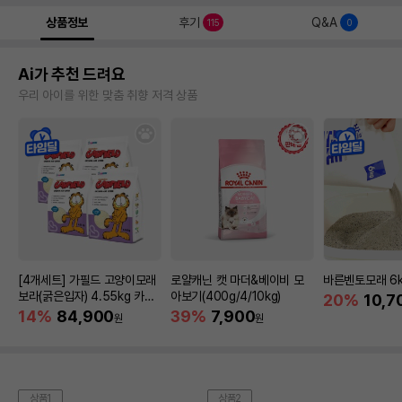
상품정보
후기
Q&A
115
0
Ai가 추천 드려요
우리 아이를 위한 맞춤 취향 저격 상품
[4개세트] 가필드 고양이모래
로얄캐닌 캣 마더&베이비 모
바른벤토모래 6
보라(굵은입자) 4.55kg 카사
아보기(400g/4/10kg)
20%
10,7
바모래
14%
84,900
39%
7,900
원
원
상품1
상품2