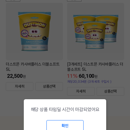
더스트몬 카사바플러스 더블소프트
[3개세트] 더스트몬 카사바플러스 더
5L
블소프트 5L
22,500
11
%
60,100
원
원
개당20,034원 (3개 세트 구입시 )
자세히
상품선택
자세히
상품선택
해당 상품 타임딜 시간이 마감되었어요
확인