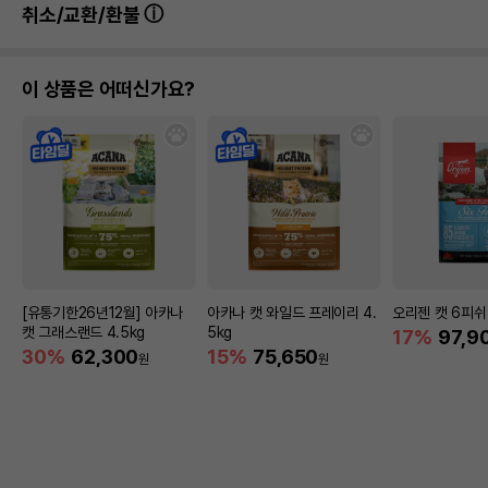
취소/교환/환불
이 상품은 어떠신가요?
[유통기한26년12월] 아카나
아카나 캣 와일드 프레이리 4.
오리젠 캣 6피쉬 
캣 그래스랜드 4.5kg
5kg
17%
97,9
30%
62,300
15%
75,650
원
원