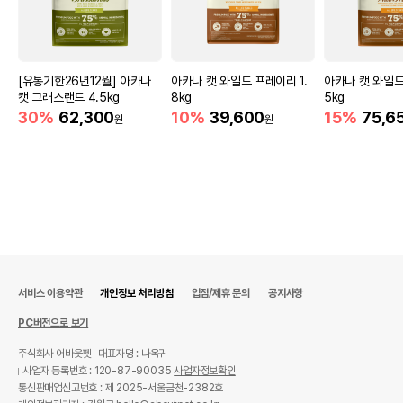
[유통기한26년12월] 아카나
아카나 캣 와일드 프레이리 1.
아카나 캣 와일드
캣 그래스랜드 4.5kg
8kg
5kg
30%
62,300
10%
39,600
15%
75,6
원
원
서비스 이용약관
개인정보 처리방침
입점/제휴 문의
공지사항
PC버전으로 보기
주식회사 어바웃펫
대표자명 : 나옥귀
사업자 등록번호 : 120-87-90035
사업자정보확인
통신판매업신고번호 : 제 2025-서울금천-2382호