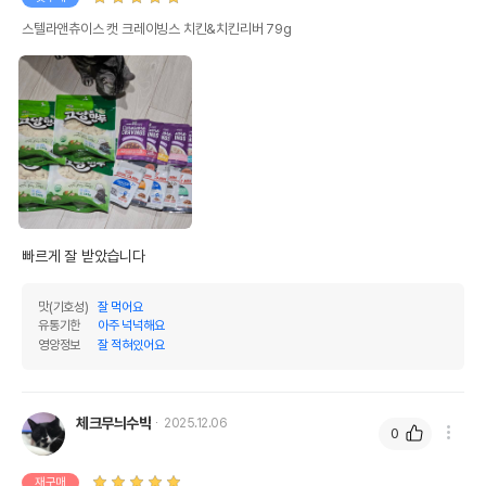
스텔라앤츄이스 캣 크레이빙스 치킨&치킨리버 79g
빠르게 잘 받았습니다
맛(기호성)
잘 먹어요
유통기한
아주 넉넉해요
영양정보
잘 적혀있어요
체크무늬수박
2025.12.06
0
재구매