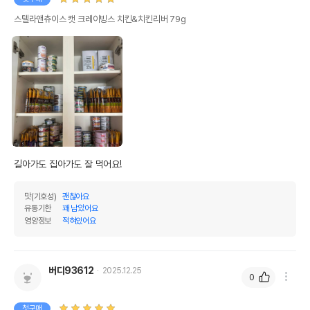
전화번호
스텔라앤츄이스 캣 크레이빙스 치킨&치킨리버 79g
유통기한이 최소 2026.12.03이거나 그
이후인 상품이 출고됩니다.
유통기한
단, 상품명에 유통기한 명시된 경우, 해당
유통기한을 따릅니다.
길아가도 집아가도 잘 먹어요!
맛(기호성)
괜찮아요
유통기한
꽤 남았어요
영양정보
적혀있어요
버디93612
2025.12.25
0
첫구매