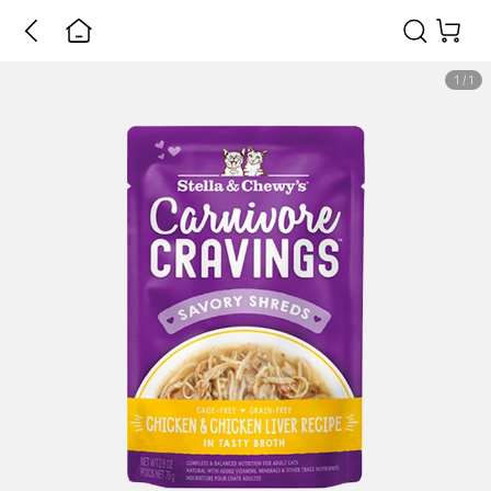
1
/
1