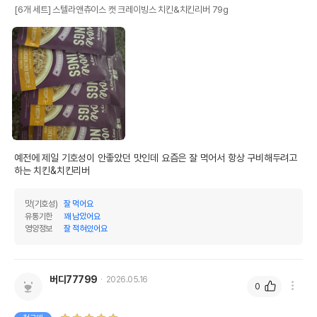
[6개 세트] 스텔라앤츄이스 캣 크레이빙스 치킨&치킨리버 79g
예전에 제일 기호성이 안좋았던 맛인데 요즘은 잘 먹어서 항상 구비해두려고 
하는 치킨&치킨리버
맛(기호성)
잘 먹어요
유통기한
꽤 남았어요
영양정보
잘 적혀있어요
버디77799
2026.05.16
0