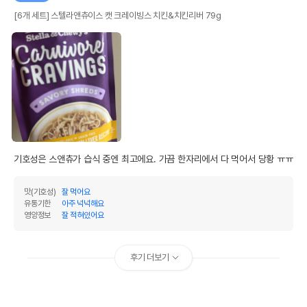
[6개 세트] 스텔라앤츄이스 캣 크레이빙스 치킨&치킨리버 79g
기호성은 스앤츄가 습식 중엔 최고에요. 가끔 한자리에서 다 먹어서 당황 ㅠㅠ
맛(기호성)
잘 먹어요
유통기한
아주 넉넉해요
영양정보
잘 적혀있어요
후기 더보기