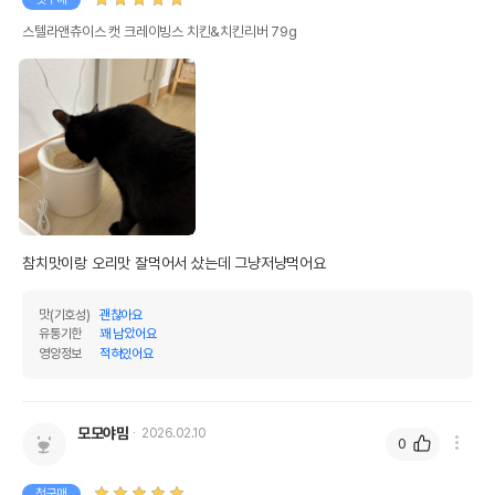
스텔라앤츄이스 캣 크레이빙스 치킨&치킨리버 79g
상품 필수 정보
스텔라앤츄이스 캣 크레이빙스 치킨&
품명 및 모델명
치킨리버 80g 모아보기
참치맛이랑 오리맛 잘먹어서 샀는데 그냥저냥먹어요
법에 의한 인증,허가 등을
맛(기호성)
괜찮아요
상품상세설명 참조
받았음을 확인할수 있는
유통기한
꽤 남았어요
경우 그에 대한 사항
영양정보
적혀있어요
제조국 또는 원산지
태국
제조자,수입품의 경우
Stella&Chewys
모모야맘
2026.02.10
수입자를 함께 표기
0
AS책임자와 전화번호
어바웃펫 // 1644-9601
첫구매
또는 소비자상담 관련