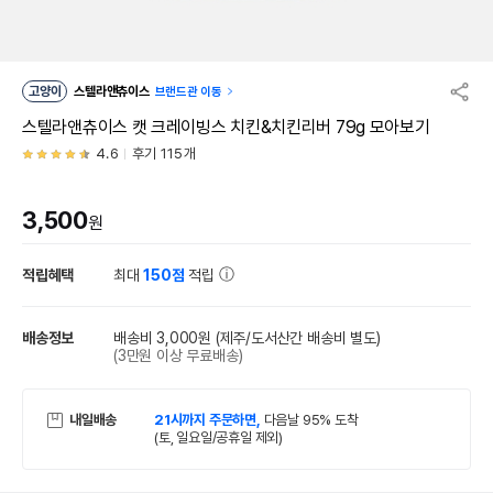
고양이
스텔라앤츄이스
브랜드관 이동
스텔라앤츄이스 캣 크레이빙스 치킨&치킨리버 79g 모아보기
4.6
후기 115개
3,500
원
적립혜택
최대
150점
적립
배송정보
배송비 3,000원
(제주/도서산간 배송비 별도)
(3만원 이상 무료배송)
내일배송
21시까지 주문하면,
다음날 95% 도착
(토, 일요일/공휴일 제외)