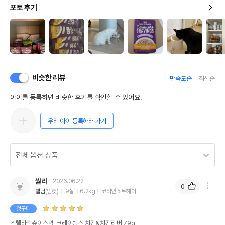
포토 후기
비슷한 리뷰
만족도순
최신순
아이를 등록하면 비슷한 후기를 확인할 수 있어요.
우리 아이 등록하러 가기
붤리
2026.06.22
0
별님
(암컷)
9살
6.2kg
코리안쇼트헤어
첫구매
스텔라앤츄이스 캣 크레이빙스 치킨&치킨리버 79g