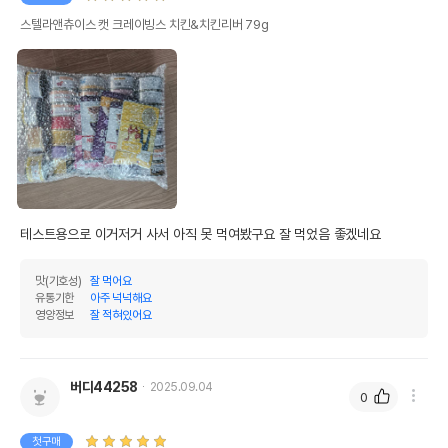
스텔라앤츄이스 캣 크레이빙스 치킨&치킨리버 79g
테스트용으로 이거저거 사서 아직 못 먹여봤구요 잘 먹었음 좋겠네요
맛(기호성)
잘 먹어요
유통기한
아주 넉넉해요
영양정보
잘 적혀있어요
버디44258
2025.09.04
0
첫구매