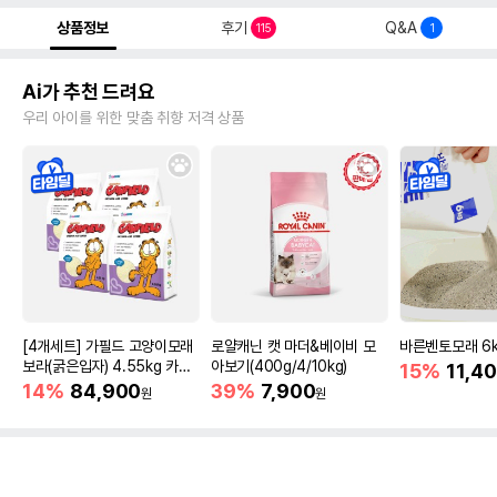
상품정보
후기
Q&A
115
1
Ai가 추천 드려요
우리 아이를 위한 맞춤 취향 저격 상품
[4개세트] 가필드 고양이모래
로얄캐닌 캣 마더&베이비 모
바른벤토모래 6
보라(굵은입자) 4.55kg 카사
아보기(400g/4/10kg)
15%
11,4
바모래
14%
84,900
39%
7,900
원
원