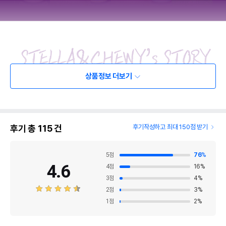
상품정보 더보기
후기 총
115
건
후기작성하고 최대 150점 받기
5
점
76
%
4.6
4
점
16
%
3
점
4
%
2
점
3
%
1
점
2
%