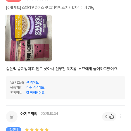
[6개 세트] 스텔라앤츄이스 캣 크레이빙스 치킨&치킨리버 79g
중단백 중지방이고 인도 낮아서 신부전 췌지방 노묘에게 급여하고있어요.
맛(기호성)
잘 먹어요
유통기한
아주 넉넉해요
영양정보
잘 적혀있어요
아기토끼씨
2025.10.04
0
첫구매