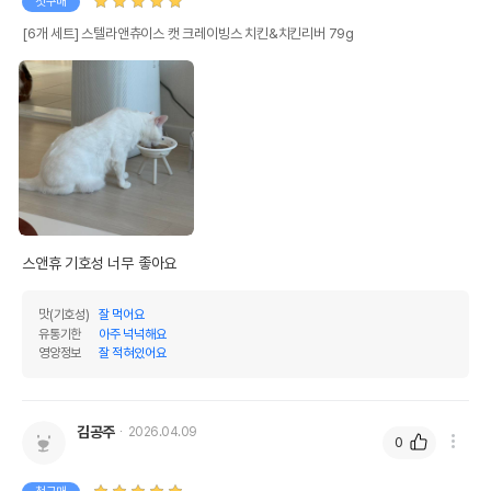
첫구매
[6개 세트] 스텔라앤츄이스 캣 크레이빙스 치킨&치킨리버 79g
스앤휴 기호성 너무 좋아요
맛(기호성)
잘 먹어요
유통기한
아주 넉넉해요
영양정보
잘 적혀있어요
김공주
2026.04.09
0