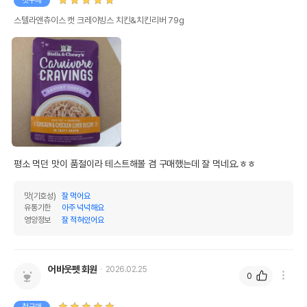
첫구매
스텔라앤츄이스 캣 크레이빙스 치킨&치킨리버 79g
평소 먹던 맛이 품절이라 테스트해볼 겸 구매했는데 잘 먹네요.ㅎㅎ
맛(기호성)
잘 먹어요
유통기한
아주 넉넉해요
영양정보
잘 적혀있어요
어바웃펫 회원
2026.02.25
0
첫구매