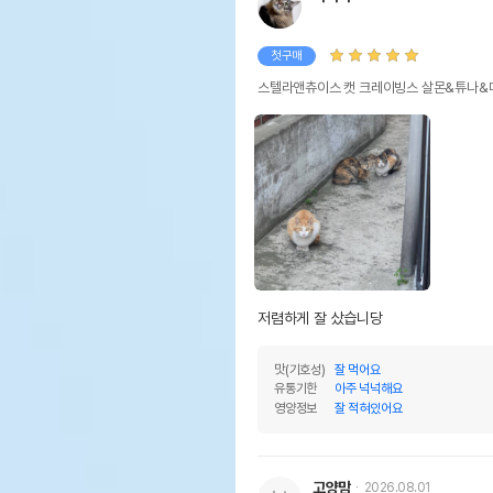
첫구매
스텔라앤츄이스 캣 크레이빙스 살몬&튜나&매
저렴하게 잘 샀습니당
맛(기호성)
잘 먹어요
유통기한
아주 넉넉해요
영양정보
잘 적혀있어요
고양맘
2026.08.01