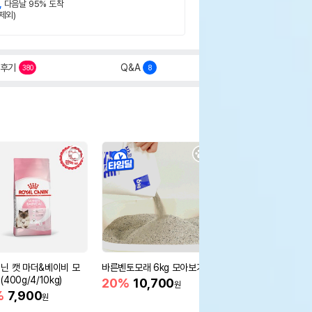
,
다음날 95% 도착
제외)
후기
Q&A
380
8
닌 캣 마더&베이비 모
바른벤토모래 6kg 모아보기
로얄캐닌 캣 인도어 4k
400g/4/10kg)
새 감소
20%
10,700
원
%
7,900
16%
55,000
원
원