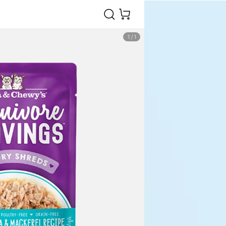
1
/
1