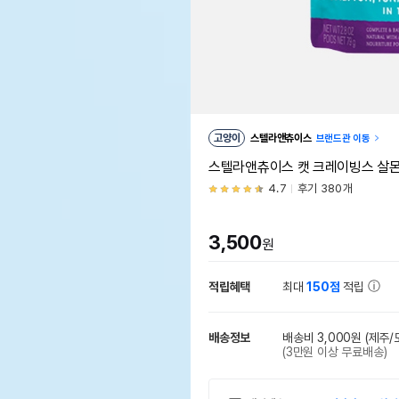
고양이
스텔라앤츄이스
브랜드관 이동
스텔라앤츄이스 캣 크레이빙스 살몬
4.7
후기 380개
3,500
원
적립혜택
최대
150점
적립
배송정보
배송비 3,000원
(제주/
(3만원 이상 무료배송)