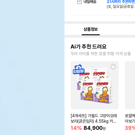
내일배송
21시까지 주문하면
(토, 일요일/공휴일 
상품정보
Ai가 추천 드려요
우리 아이를 위한 맞춤 취향 저격 상품
[4개세트] 가필드 고양이모래
로얄캐
보라(굵은입자) 4.55kg 카사
아보기(
바모래
14%
84,900
39
원