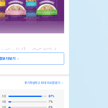
정보 더보기
후기작성하고 최대 150점 받기
5
점
87
%
4
점
7
%
3
점
6
%