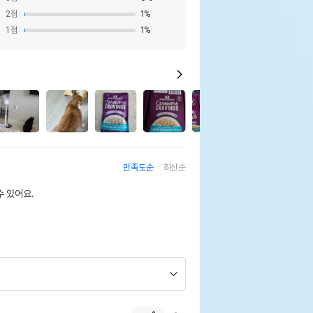
2
점
1
%
1
점
1
%
31
만족도순
최신순
 있어요.