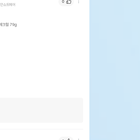
0
안쇼트헤어
크럴 79g