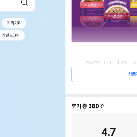
가리가리
가필드그린
상품
후기 총
380
건
4.7