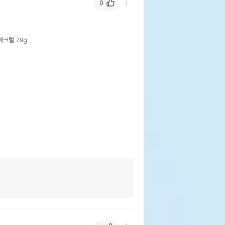
0
크럴 79g