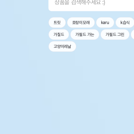
트릿
호랑이모래
karu
k습식
가칠드
가필드 가는
가필드 그린
고양이레날