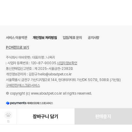
서비스 이용약관
개인정보 처리방침
입점/제휴 문의
공지사항
PC버전으로 보기
주식회사 어바웃펫
대표자명 : 나옥귀
사업자 등록번호 : 120-87-90035
사업자정보확인
통신판매업신고번호 : 제 2025-서울금천-2382호
개인정보관리자 : 김원규 hello@aboutpet.co.kr
서울특별시 금천구 가산디지털2로 144, 현대테라타워 가산DK 507호, 508호 (가산동)
구매안전(에스크로)서비스
© copyright (c) www.aboutpet.co.kr all rights reserved.
장바구니 담기
판매중지
찜