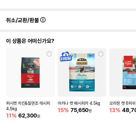
취소/교환/환불
이 상품은 어떠신가요?
퍼시캣 치킨&칠면조 레시피
아카나 캣 패시피카 4.5kg
오리젠 캣 6피쉬 
4.5kg
15%
75,650
13%
48,7
원
11%
62,300
원