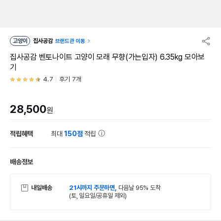
고양이
집사공감
브랜드관 이동
집사공감 벤토나이트 고양이 모래 무향(가는입자) 6.35kg 모아보
기
4.7
후기 7개
28,500
원
적립혜택
최대
150점
적립
배송정보
내일배송
21시까지 주문하면,
다음날 95% 도착
(토, 일요일/공휴일 제외)