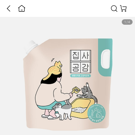
1
/
4