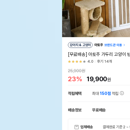
강아지 & 고양이
아토주
브랜드관 이동
[무료배송] 아토주 가두리 고양이 
4.0
후기 14개
25,900원
23%
19,900
원
적립혜택
최대
150점
적립
배송정보
무료배송
업체배송
결제완료 기준 2 ~