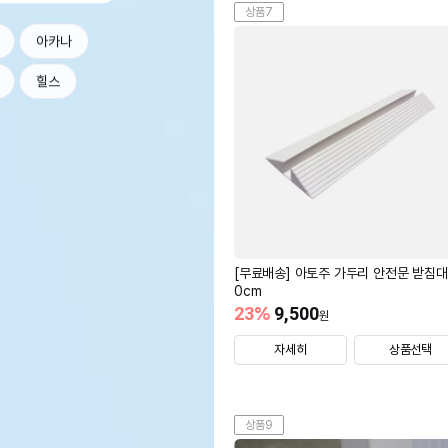
상품7
아카나
힐스
[무료배송] 아토주 가두리 안전문 받침대
0cm
23
%
9,500
원
자세히
상품선택
상품9