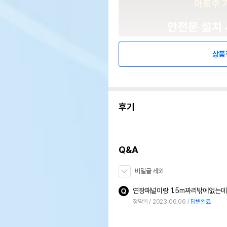
상품
후기
Q&A
비밀글 제외
연장패널이랑 1.5m짜리밖에없는
정딱복
2023.06.06
답변완료