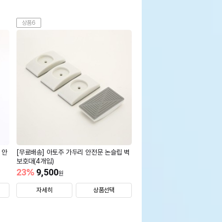
상품6
 안
[무료배송] 아토주 가두리 안전문 논슬립 벽
보호대(4개입)
23
%
9,500
원
자세히
상품선택