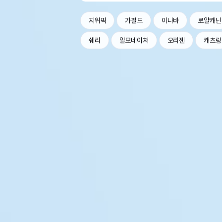
지위픽
가필드
이나바
로얄캐닌
쉐리
알모네이처
오리젠
캐츠랑