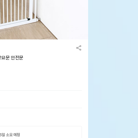
방묘문 안전문
 5일 소요 예정