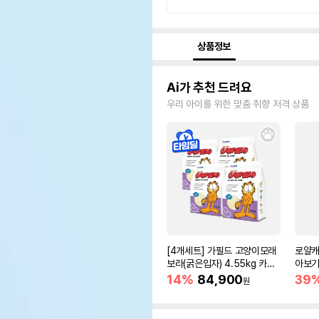
상품정보
Ai가 추천 드려요
우리 아이를 위한 맞춤 취향 저격 상품
[4개세트] 가필드 고양이모래
로얄캐
보라(굵은입자) 4.55kg 카사
아보기(
바모래
14%
84,900
39
원