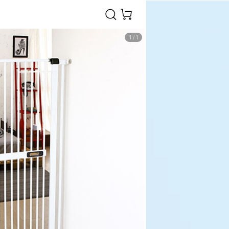
1
/
1