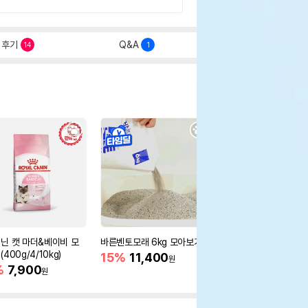
후기
Q&A
14
1
닌 캣 마더&베이비 모
바른벤토모래 6kg 모아보기
로얄캐닌 캣 인도어 4k
400g/4/10kg)
새 감소
15%
11,400
원
%
7,900
16%
55,000
원
원