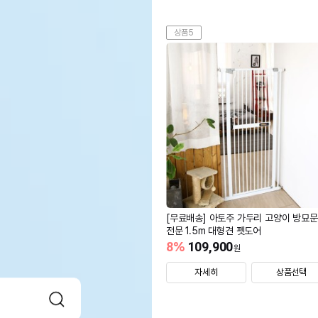
상품5
[무료배송] 아토주 가두리 고양이 방묘문
전문 1.5m 대형견 펫도어
8
%
109,900
원
자세히
상품선택