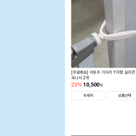
[무료배송] 아토주 가두리 Y자형 실리콘
곡나사 2개
23
%
10,500
원
자세히
상품선택