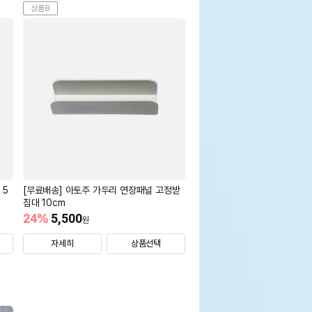
상품8
 5
[무료배송] 아토주 가두리 연장패널 고정받
침대 10cm
24
%
5,500
원
자세히
상품선택