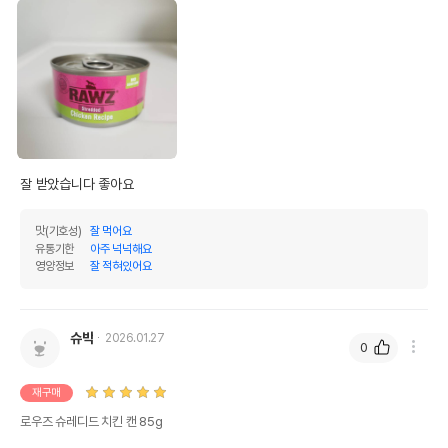
잘 받았습니다 좋아요 
맛(기호성)
잘 먹어요
유통기한
아주 넉넉해요
영양정보
잘 적혀있어요
슈박
2026.01.27
0
상품 필수 정보
재구매
품명 및 모델명
로우즈 슈레디드 치킨 캔 85g 모아보기
로우즈 슈레디드 치킨 캔 85g
법에 의한 인증,허가 등을