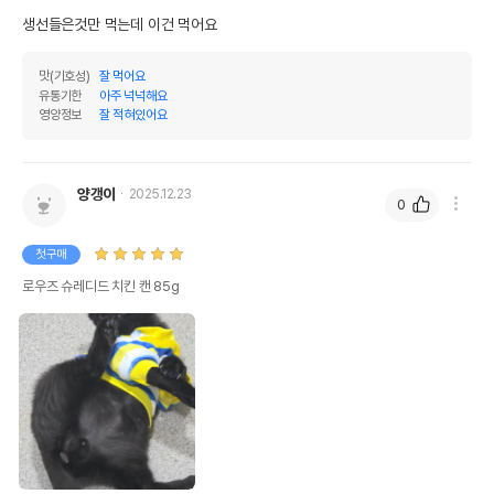
생선들은것만 먹는데 이건 먹어요
맛(기호성)
잘 먹어요
유통기한
아주 넉넉해요
영양정보
잘 적혀있어요
양갱이
2025.12.23
0
첫구매
로우즈 슈레디드 치킨 캔 85g