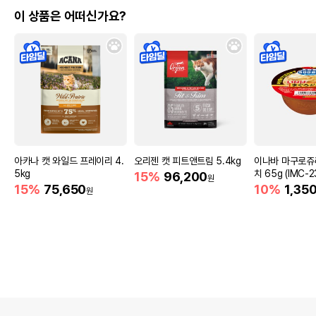
이 상품은 어떠신가요?
아카나 캣 와일드 프레이리 4.
오리젠 캣 피트앤트림 5.4kg
이나바 마구로쥬
5kg
치 65g (IMC-2
15%
96,200
원
15%
75,650
10%
1,35
원