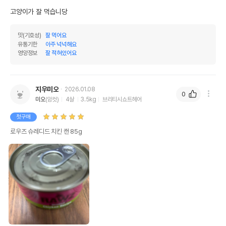
상세페이지 참조
받았음을 확인할수 있는
고양이가 잘 먹습니당
경우 그에 대한 사항
제조국 또는 원산지
태국
맛(기호성)
잘 먹어요
유통기한
아주 넉넉해요
제조자,수입품의 경우
Rawz Natural Pet Food
영양정보
잘 적혀있어요
수입자를 함께 표기
AS책임자와 전화번호
어바웃펫//1644-9601
또는 소비자상담 관련
지우미오
2026.01.08
전화번호
0
미오
(암컷)
4살
3.5kg
브리티시쇼트헤어
유통기한이 최소 2026.12.07이거나 그
첫구매
이후인 상품이 출고됩니다.
유통기한
단, 상품명에 유통기한 명시된 경우, 해당
로우즈 슈레디드 치킨 캔 85g
유통기한을 따릅니다.