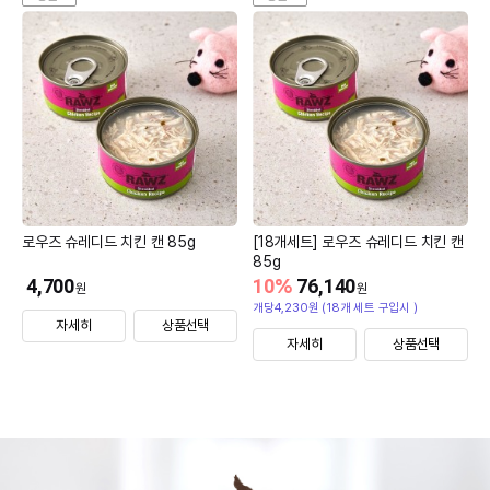
로우즈 슈레디드 치킨 캔 85g
[18개세트] 로우즈 슈레디드 치킨 캔
85g
4,700
10
%
76,140
원
원
개당4,230원 (18개 세트 구입시 )
자세히
상품선택
자세히
상품선택