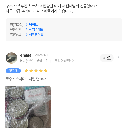
구조 후 5주간 치료하고 입양간 아기 새집사님께 선물했어요

나름 고급 주식이라 잘 먹어줄거라 믿습니다!
맛(기호성)
잘 먹어요
유통기한
아주 넉넉해요
영양정보
잘 적혀있어요
emma
2025.12.13
0
레니
(수컷)
6살
8kg
코리안쇼트헤어
첫구매
로우즈 슈레디드 치킨 캔 85g