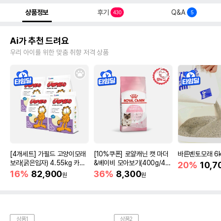
상품정보
후기
Q&A
430
5
Ai가 추천 드려요
우리 아이를 위한 맞춤 취향 저격 상품
[4개세트] 가필드 고양이모래
[10%쿠폰] 로얄캐닌 캣 마더
바른벤토모래 6
보라(굵은입자) 4.55kg 카사
&베이비 모아보기(400g/4/1
20%
10,7
바모래
0kg)
16%
82,900
36%
8,300
원
원
상품1
상품2