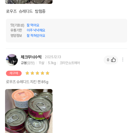
로우즈  슈레디드  탐험중
맛(기호성)
잘 먹어요
유통기한
아주 넉넉해요
영양정보
잘 적혀있어요
체크무늬수박
2025.12.13
0
규봉
(암컷)
11살
5.1kg
코리안쇼트헤어
재구매
로우즈 슈레디드 치킨 캔 85g