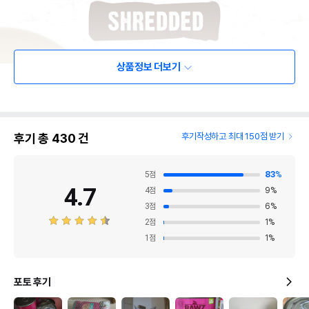
상품정보 더보기
후기 총
430
건
후기작성하고 최대 150점 받기
5
점
83
%
4.7
4
점
9
%
3
점
6
%
2
점
1
%
1
점
1
%
포토 후기