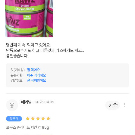
몇년째 계속  먹이고 있어요.

단독으로주기도 하고 다른것과 믹스하기도 하고..

품질좋습니다.
맛(기호성)
잘 먹어요
유통기한
아주 넉넉해요
영양정보
잘 적혀있어요
메리님
2026.04.05
0
첫구매
로우즈 슈레디드 치킨 캔 85g