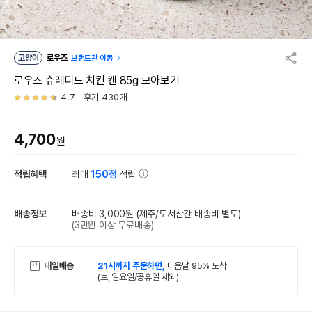
고양이
로우즈
브랜드관 이동
로우즈 슈레디드 치킨 캔 85g 모아보기
4.7
후기 430개
4,700
원
적립혜택
최대
150점
적립
배송정보
배송비 3,000원
(제주/도서산간 배송비 별도)
(3만원 이상 무료배송)
내일배송
21시까지 주문하면,
다음날 95% 도착
(토, 일요일/공휴일 제외)