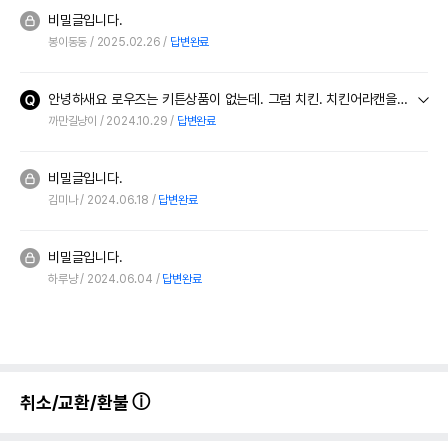
비밀글입니다.
봉이동동
2025.02.26
답변완료
안녕하새요 로우즈는 키튼상품이 없는데. 그럼 치킨. 치킨어라캔을 2개월 고양이가 먹어도 돨까요? 이외 다른캔들도 먹어도 돨까요??
까만길냥이
2024.10.29
답변완료
비밀글입니다.
김미나
2024.06.18
답변완료
비밀글입니다.
하루냥
2024.06.04
답변완료
취소/교환/환불