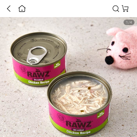
1
/
4