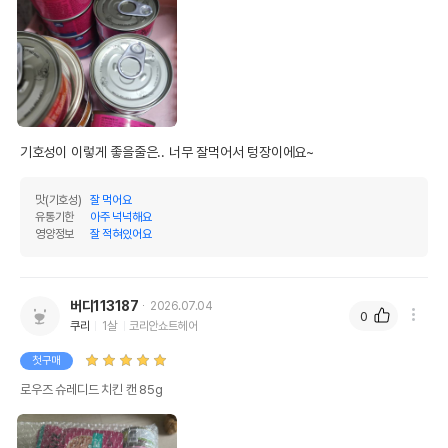
기호성이 이렇게 좋을줄은.. 너무 잘먹어서 텅장이에요~
맛(기호성)
잘 먹어요
유통기한
아주 넉넉해요
영양정보
잘 적혀있어요
버디113187
2026.07.04
0
쿠리
1살
코리안쇼트헤어
첫구매
로우즈 슈레디드 치킨 캔 85g