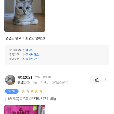
성분도 좋고 기호성도 좋아요!
맛(기호성)
잘 먹어요
유통기한
아주 넉넉해요
영양정보
잘 적혀있어요
햇님2021
2026.06.28
0
햇님
(암컷)
5살
4.7kg
코리안쇼트헤어
첫구매
[18개세트] 로우즈 슈레디드 치킨 캔 85g