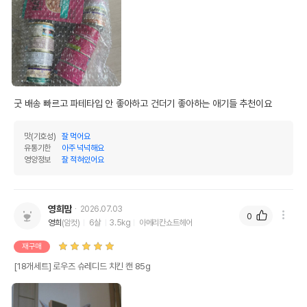
굿 배송 빠르고 파테타입 안 좋아하고 건더기 좋아하는 애기들 추천이요 
맛(기호성)
잘 먹어요
유통기한
아주 넉넉해요
영양정보
잘 적혀있어요
영희맘
2026.07.03
0
영희
(암컷)
6살
3.5kg
아메리칸쇼트헤어
재구매
[18개세트] 로우즈 슈레디드 치킨 캔 85g