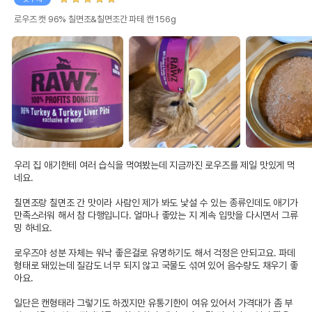
법에 의한 인증,허가 등을
상세페이지 참조
받았음을 확인할수 있는
로우즈 캣 96% 칠면조&칠면조간 파테 캔 156g
경우 그에 대한 사항
제조국 또는 원산지
태국
제조자,수입품의 경우
Rawz Natural Pet Food
수입자를 함께 표기
AS책임자와 전화번호
어바웃펫//1644-9601
또는 소비자상담 관련
전화번호
우리 집 애기한테 여러 습식을 먹여봤는데 지금까진 로우즈를 제일 맛있게 먹
유통기한이 최소 2026.12.06이거나 그
네요. 

이후인 상품이 출고됩니다.
유통기한
단, 상품명에 유통기한 명시된 경우, 해당
칠면조랑 칠면조 간 맛이라 사람인 제가 봐도 낯설 수 있는 종류인데도 애기가 
유통기한을 따릅니다.
만족스러워 해서 참 다행입니다. 얼마나 좋았는 지 계속 입맛을 다시면서 그류
밍 하네요.

로우즈야 성분 자체는 워낙 좋은걸로 유명하기도 해서 걱정은 안되고요. 파데 
형태로 돼있는데 질감도 너무 되지 않고 국물도 섞여 있어 음수량도 채우기 좋
아요.

일단은 캔형태라 그렇기도 하겠지만 유통기한이 여유 있어서 가격대가 좀 부