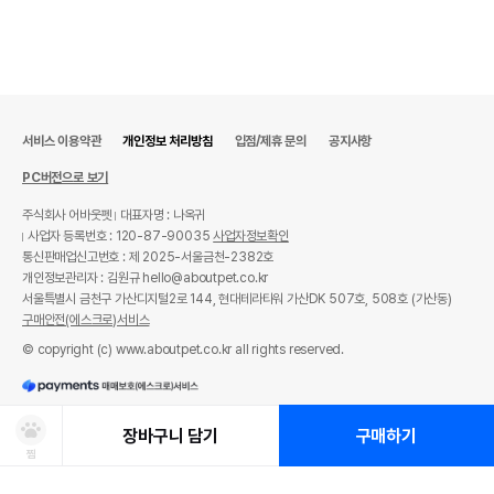
서비스 이용약관
개인정보 처리방침
입점/제휴 문의
공지사항
PC버전으로 보기
주식회사 어바웃펫
대표자명 : 나옥귀
사업자 등록번호 : 120-87-90035
사업자정보확인
통신판매업신고번호 : 제 2025-서울금천-2382호
개인정보관리자 : 김원규 hello@aboutpet.co.kr
서울특별시 금천구 가산디지털2로 144, 현대테라타워 가산DK 507호, 508호 (가산동)
구매안전(에스크로)서비스
© copyright (c) www.aboutpet.co.kr all rights reserved.
장바구니 담기
구매하기
찜