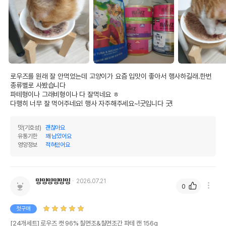
로우즈를 원래 잘 안먹었는데 고양이가 요즘 입맛이 좋아서 행사하길래.한번 
종류별로 사봤습니다

파테형이나 그래비형이나 다 잘먹네요 ㅎ

다행히 너무 잘 먹어주네요! 행사 자주해주세요~!굿입니다 굿! 
맛(기호성)
괜찮아요
유통기한
꽤 남았어요
영양정보
적혀있어요
먕먕먕먕먕먕
2026.07.21
0
첫구매
[24개세트] 로우즈 캣 96% 칠면조&칠면조간 파테 캔 156g