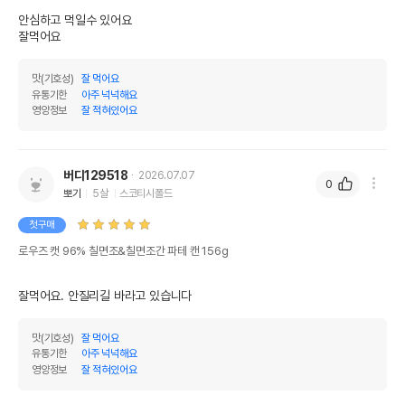
안심하고 먹일수 있어요

잘먹어요
맛(기호성)
잘 먹어요
유통기한
아주 넉넉해요
영양정보
잘 적혀있어요
버디129518
2026.07.07
0
뽀기
5살
스코티시폴드
첫구매
로우즈 캣 96% 칠면조&칠면조간 파테 캔 156g
잘먹어요. 안질리길 바라고 있습니다
맛(기호성)
잘 먹어요
유통기한
아주 넉넉해요
영양정보
잘 적혀있어요