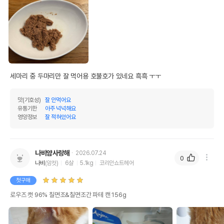
세마리 중 두마리만 잘 먹어용 호불호가 있네요 흑흑 ㅜㅜ
맛(기호성)
잘 안먹어요
유통기한
아주 넉넉해요
영양정보
잘 적혀있어요
나비얌사랑해
2026.07.24
0
나비
(암컷)
6살
5.1kg
코리안쇼트헤어
첫구매
로우즈 캣 96% 칠면조&칠면조간 파테 캔 156g