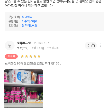
담스러울 수 있는 집사님들도 할인 하면 쟁여두셔도 될 것 같아요 입이 짧은 
아가도 잘 먹어서 저는 강추 드립니다.
맛(기호성)
잘 먹어요
유통기한
아주 넉넉해요
영양정보
잘 적혀있어요
토루투막토
2026.07.07
0
토토
(수컷)
4살
4kg
스코티시폴드
재구매
로우즈 캣 96% 칠면조&칠면조간 파테 캔 156g