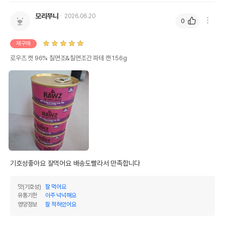
모리쭈니
2026.06.20
0
재구매
로우즈 캣 96% 칠면조&칠면조간 파테 캔 156g
기호성좋아요 잘먹어요 배송도빨라서 만족합니다
맛(기호성)
잘 먹어요
유통기한
아주 넉넉해요
영양정보
잘 적혀있어요