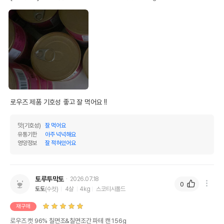
로우즈 제품 기호성 좋고 잘 먹어요 !!
맛(기호성)
잘 먹어요
유통기한
아주 넉넉해요
영양정보
잘 적혀있어요
토루투막토
2026.07.18
0
토토
(수컷)
4살
4kg
스코티시폴드
재구매
로우즈 캣 96% 칠면조&칠면조간 파테 캔 156g