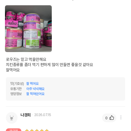
로우즈는 믿고 먹을만해요

치킨종류를 좀더 먹기 편하게 많이 만들면 좋을것 같아요

잘먹어요
맛(기호성)
잘 먹어요
유통기한
아주 넉넉해요
영양정보
잘 적혀있어요
나경희
2026.07.15
0
재구매