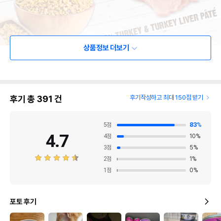
상품정보 더보기
후기 총
391
건
후기작성하고 최대 150점 받기
5
점
83
%
4.7
4
점
10
%
3
점
5
%
2
점
1
%
1
점
0
%
포토 후기