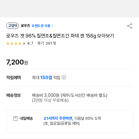
고양이
로우즈
브랜드관 이동
로우즈 캣 96% 칠면조&칠면조간 파테 캔 156g 모아보기
4.7
후기 391개
7,200
원
적립혜택
최대
150점
적립
배송정보
배송비 3,000원
(제주/도서산간 배송비 별도)
(3만원 이상 무료배송)
내일배송
21시까지 주문하면,
다음날 95% 도착
(토, 일요일/공휴일 제외)