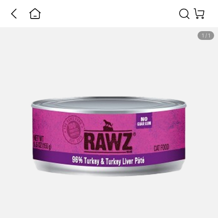
1
/
1