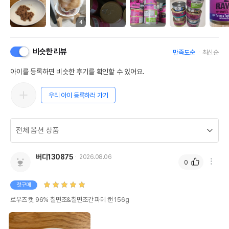
4
비슷한 리뷰
만족도순
최신순
아이를 등록하면 비슷한 후기를 확인할 수 있어요.
우리 아이 등록하러 가기
버디130875
2026.08.06
0
첫구매
로우즈 캣 96% 칠면조&칠면조간 파테 캔 156g