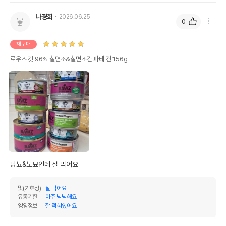
나경희
2026.06.25
0
재구매
로우즈 캣 96% 칠면조&칠면조간 파테 캔 156g
당뇨&노묘인데 잘 먹어요
맛(기호성)
잘 먹어요
유통기한
아주 넉넉해요
영양정보
잘 적혀있어요