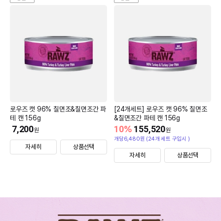
로우즈 캣 96% 칠면조&칠면조간 파
[24개세트] 로우즈 캣 96% 칠면조
테 캔 156g
&칠면조간 파테 캔 156g
7,200
10
%
155,520
원
원
개당6,480원 (24개 세트 구입시 )
자세히
상품선택
자세히
상품선택