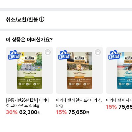
취소/교환/환불
이 상품은 어떠신가요?
[유통기한26년12월] 아카나
아카나 캣 와일드 프레이리 4.
아카나 캣 패시피카
캣 그래스랜드 4.5kg
5kg
15%
75,6
30%
62,300
15%
75,650
원
원