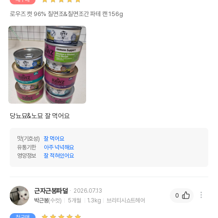
로우즈 캣 96% 칠면조&칠면조간 파테 캔 156g
당뇨묘&노묘 잘 먹어요
맛(기호성)
잘 먹어요
유통기한
아주 넉넉해요
영양정보
잘 적혀있어요
상품 필수 정보
근자근봉파덜
2026.07.13
로우즈 캣 96% 칠면조&칠면조간 파테 캔
0
품명 및 모델명
박근봉
(수컷)
5개월
1.3kg
브리티시쇼트헤어
156g 모아보기
첫구매