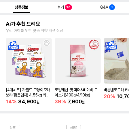
상품정보
후기
Q&A
391
3
Ai가 추천 드려요
우리 아이를 위한 맞춤 취향 저격 상품
[4개세트] 가필드 고양이모래
로얄캐닌 캣 마더&베이비 모
바른벤토모래 6
보라(굵은입자) 4.55kg 카사
아보기(400g/4/10kg)
20%
10,7
바모래
14%
84,900
39%
7,900
원
원
상품1
상품2