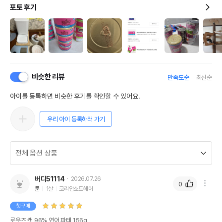
포토 후기
비슷한 리뷰
만족도순
최신순
아이를 등록하면 비슷한 후기를 확인할 수 있어요.
우리 아이 등록하러 가기
버디51114
2026.07.26
0
룬
1살
코리안쇼트헤어
첫구매
로우즈 캣 96% 연어 파테 156g