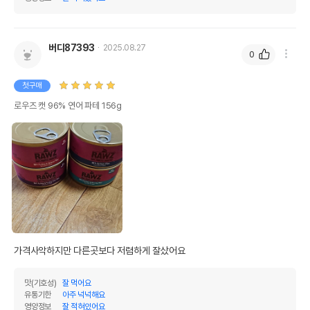
버디87393
2025.08.27
0
첫구매
로우즈 캣 96% 연어 파테 156g
가격사악하지만 다른곳보다 저렴하게 잘샀어요
맛(기호성)
잘 먹어요
유통기한
아주 넉넉해요
영양정보
잘 적혀있어요