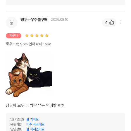
앵두는우주를구해
2025.08.10
0
재구매
로우즈 캣 96% 연어 파테 156g
삼냥이 모두 다 싹싹 먹는 연어맛 ㅎㅎ
맛(기호성)
잘 먹어요
유통기한
아주 넉넉해요
영양정보
잘 적혀있어요