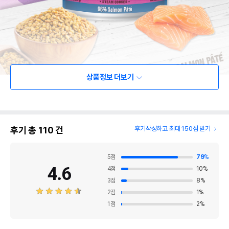
상품정보 더보기
후기 총
110
건
후기작성하고 최대 150점 받기
5
점
79
%
4.6
4
점
10
%
3
점
8
%
2
점
1
%
1
점
2
%