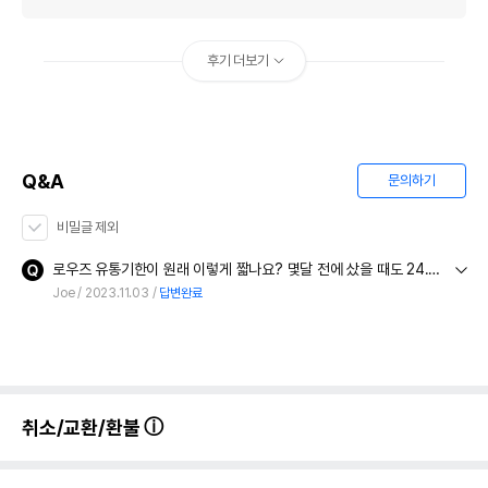
후기 더보기
Q&A
문의하기
비밀글 제외
로우즈 유통기한이 원래 이렇게 짧나요? 몇달 전에 샀을 때도 24.10까지 였는데 이번에도 그렇네요ㅜ 보통 제조일로부터 3년 인데, 그럼 2년전에 제조된 캔을 파는 건가요?
Joe
2023.11.03
답변완료
취소/교환/환불