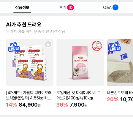
상품정보
후기
Q&A
110
1
Ai가 추천 드려요
우리 아이를 위한 맞춤 취향 저격 상품
[4개세트] 가필드 고양이모래
로얄캐닌 캣 마더&베이비 모
바른벤토모래 6
보라(굵은입자) 4.55kg 카사
아보기(400g/4/10kg)
20%
10,7
바모래
14%
84,900
39%
7,900
원
원