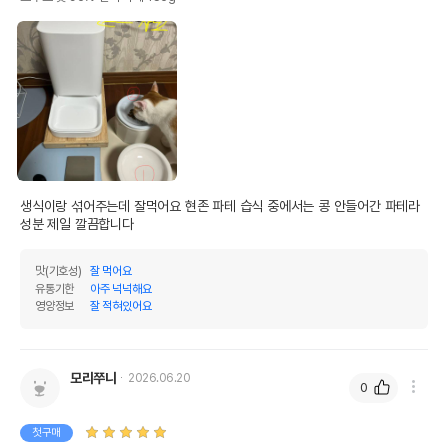
생식이랑 섞어주는데 잘먹어요 현존 파테 습식 중에서는 콩 안들어간 파테라 
성분 제일 깔끔합니다
맛(기호성)
잘 먹어요
유통기한
아주 넉넉해요
영양정보
잘 적혀있어요
모리쭈니
2026.06.20
0
첫구매