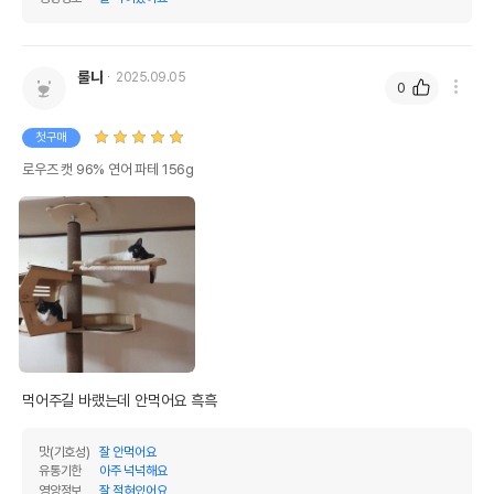
룰나
2025.09.05
0
첫구매
로우즈 캣 96% 연어 파테 156g
먹어주길 바랬는데 안먹어요 흑흑
맛(기호성)
잘 안먹어요
유통기한
아주 넉넉해요
영양정보
잘 적혀있어요