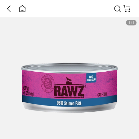
1
/
1