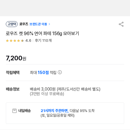
고양이
로우즈
브랜드관 이동
로우즈 캣 96% 연어 파테 156g 모아보기
4.6
후기 110개
7,200
원
적립혜택
최대
150점
적립
배송정보
배송비 3,000원
(제주/도서산간 배송비 별도)
(3만원 이상 무료배송)
내일배송
21시까지 주문하면,
다음날 95% 도착
(토, 일요일/공휴일 제외)