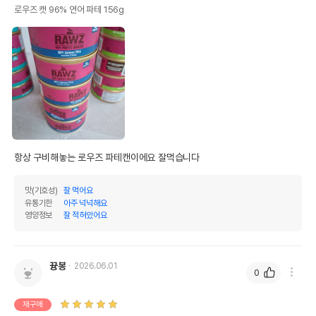
로우즈 캣 96% 연어 파테 156g
항상 구비해놓는 로우즈 파테캔이에요 잘먹습니다
맛(기호성)
잘 먹어요
유통기한
아주 넉넉해요
영양정보
잘 적혀있어요
뀽봉
2026.06.01
0
재구매