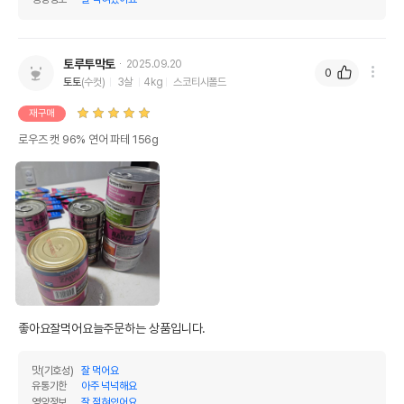
상품 필수 정보
품명 및 모델명
로우즈 캣 96% 연어 파테
토루투막토
2025.09.20
0
법에 의한 인증,허가 등을
토토
(수컷)
3살
4kg
스코티시폴드
상품상세설명 참조
받았음을 확인할수 있는
경우 그에 대한 사항
재구매
로우즈 캣 96% 연어 파테 156g
제조국 또는 원산지
미국
제조자,수입품의 경우
rawz
수입자를 함께 표기
AS책임자와 전화번호
어바웃펫 // 1644-9601
또는 소비자상담 관련
전화번호
유통기한이 최소 2026.12.05이거나 그
이후인 상품이 출고됩니다.
유통기한
단, 상품명에 유통기한 명시된 경우, 해당
좋아요잘먹어요늘주문하는 상품입니다.
유통기한을 따릅니다.
맛(기호성)
잘 먹어요
유통기한
아주 넉넉해요
영양정보
잘 적혀있어요