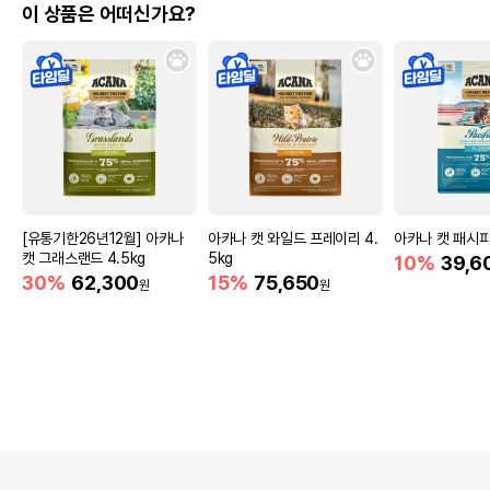
이 상품은 어떠신가요?
[유통기한26년12월] 아카나
아카나 캣 와일드 프레이리 4.
아카나 캣 패시피카
캣 그래스랜드 4.5kg
5kg
10%
39,6
30%
62,300
15%
75,650
원
원