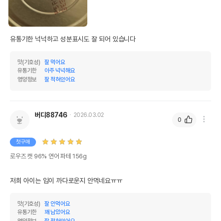
유통기한 넉넉하고 성분표시도 잘 되어 있습니다
맛(기호성)
잘 먹어요
유통기한
아주 넉넉해요
영양정보
잘 적혀있어요
버디88746
2026.03.02
0
첫구매
로우즈 캣 96% 연어 파테 156g
저희 아이는 입이 까다로운지 안먹네요ㅠㅠ
맛(기호성)
잘 안먹어요
유통기한
꽤 남았어요
영양정보
잘 적혀있어요