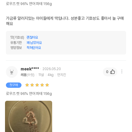
로우즈 캣 96% 연어 파테 156g
가금류 알러지있는 아이들에게 딱입니다. 성분좋고 기호성도 좋아서 늘 구매
해요
맛(기호성)
괜찮아요
유통기한
꽤 남았어요
영양정보
적혀있어요
meek****
2026.05.20
0
레옹
(수컷)
11살
4kg
먼치킨
첫구매
로우즈 캣 96% 연어 파테 156g