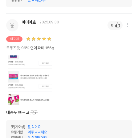
미미야호
2025.09.30
0
재구매
로우즈 캣 96% 연어 파테 156g
배송도 빠르고 굿굿
맛(기호성)
잘 먹어요
유통기한
아주 넉넉해요
영양정보
잘 적혀있어요