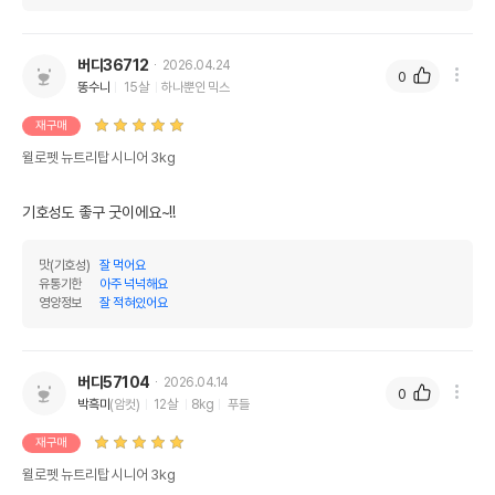
버디36712
2026.04.24
0
똥수니
15살
하나뿐인 믹스
재구매
윌로펫 뉴트리탑 시니어 3kg
기호성도 좋구 굿이에요~!!
맛(기호성)
잘 먹어요
유통기한
아주 넉넉해요
영양정보
잘 적혀있어요
버디57104
2026.04.14
0
박흑미
(암컷)
12살
8kg
푸들
재구매
윌로펫 뉴트리탑 시니어 3kg