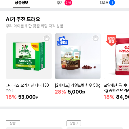
상품정보
후기
Q&A
349
1
Ai가 추천 드려요
우리 아이를 위한 맞춤 취향 저격 상품
그리니즈 오리지널 티니 130
[2개세트] 리얼트릿 한우 50g
로얄캐닌 독 미디
개입
kg 중형견 면역
28%
5,000
원
18%
53,000
18%
84,9
원
상품1
상품3