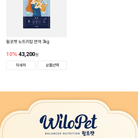
윌로펫 뉴트리탑 면역 3kg
10
%
43,200
원
자세히
상품선택