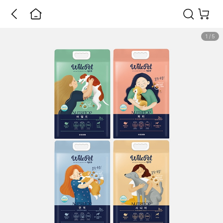
1
/
5