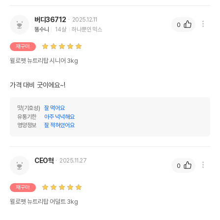
버디36712
2025.12.11
0
똥수니
14살
하나뿐인 믹스
재구매
윌로펫 뉴트리탑 시니어 3kg
가격 대비 굿이에요~!
맛(기호성)
잘 먹어요
유통기한
아주 넉넉해요
영양정보
잘 적혀있어요
CEO혁
2025.11.27
0
재구매
윌로펫 뉴트리탑 어덜트 3kg