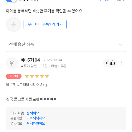
아이를 등록하면 비슷한 후기를 확인할 수 있어요.
우리 아이 등록하러 가기
버디57104
2026.08.04
0
박흑미
(암컷)
12살
8kg
푸들
재구매
윌로펫 뉴트리탑 시니어 3kg
결국 돌고돌아 윌로펫ㅋㅋㅋㅋㅋ
맛(기호성)
잘 먹어요
유통기한
아주 넉넉해요
영양정보
잘 적혀있어요