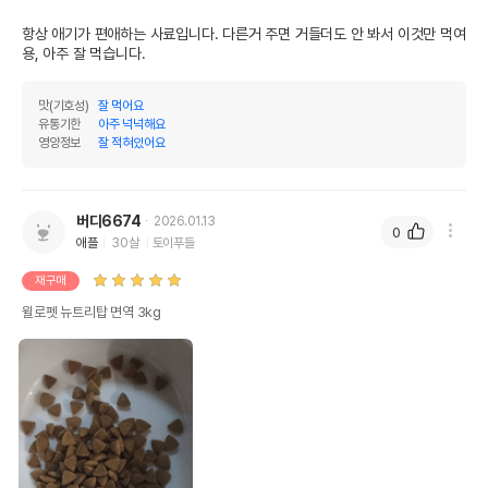
항상 애기가 편애하는 사료입니다. 다른거 주면 거들더도 안 봐서 이것만 먹여
용, 아주 잘 먹습니다.
맛(기호성)
잘 먹어요
유통기한
아주 넉넉해요
영양정보
잘 적혀있어요
버디6674
2026.01.13
0
애플
30살
토이푸들
재구매
윌로펫 뉴트리탑 면역 3kg