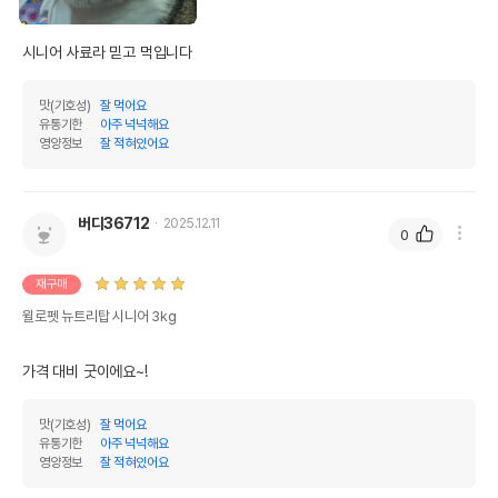
시니어 사료라 믿고 먹입니다
맛(기호성)
잘 먹어요
유통기한
아주 넉넉해요
영양정보
잘 적혀있어요
버디36712
2025.12.11
0
재구매
윌로펫 뉴트리탑 시니어 3kg
가격 대비 굿이에요~!
맛(기호성)
잘 먹어요
유통기한
아주 넉넉해요
영양정보
잘 적혀있어요