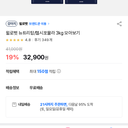
강아지
윌로펫
브랜드관 이동
윌로펫 뉴트리탑/헬시포뮬라 3kg 모아보기
4.8
후기 349개
41,000원
19%
32,900
원
적립혜택
최대
150점
적립
배송정보
무료배송
내일배송
21시까지 주문하면,
다음날 95% 도착
(토, 일요일/공휴일 제외)