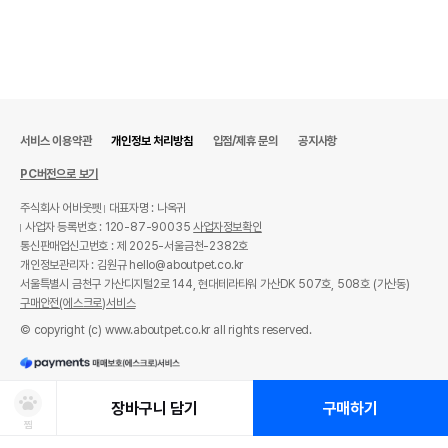
서비스 이용약관
개인정보 처리방침
입점/제휴 문의
공지사항
PC버전으로 보기
주식회사 어바웃펫
대표자명 : 나옥귀
사업자 등록번호 : 120-87-90035
사업자정보확인
통신판매업신고번호 : 제 2025-서울금천-2382호
개인정보관리자 : 김원규 hello@aboutpet.co.kr
서울특별시 금천구 가산디지털2로 144, 현대테라타워 가산DK 507호, 508호 (가산동)
구매안전(에스크로)서비스
© copyright (c) www.aboutpet.co.kr all rights reserved.
장바구니 담기
구매하기
찜