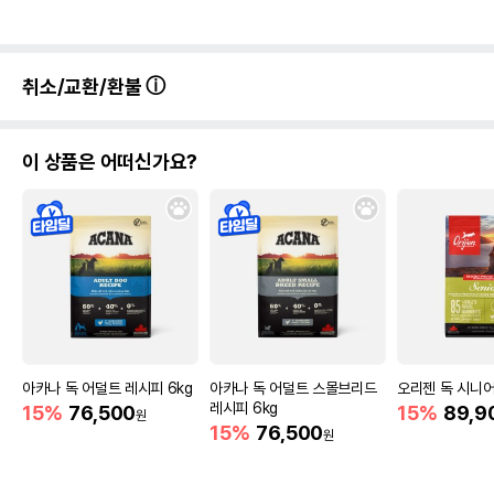
취소/교환/환불
이 상품은 어떠신가요?
아카나 독 어덜트 레시피 6kg
아카나 독 어덜트 스몰브리드
오리젠 독 시니어
레시피 6kg
15%
76,500
15%
89,9
원
15%
76,500
원