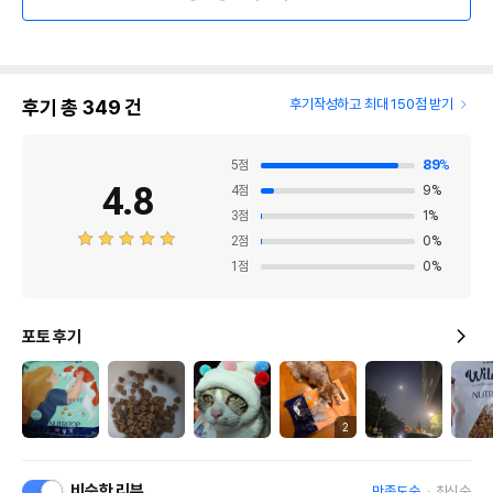
후기 총
349
건
후기작성하고 최대 150점 받기
5
점
89
%
4.8
4
점
9
%
3
점
1
%
2
점
0
%
1
점
0
%
포토 후기
2
비슷한 리뷰
만족도순
최신순