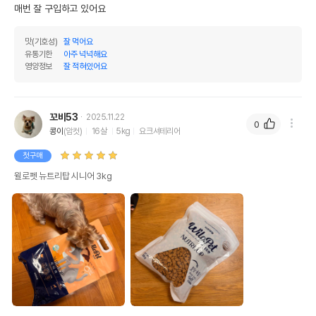
매번 잘 구입하고 있어요
맛(기호성)
잘 먹어요
유통기한
아주 넉넉해요
영양정보
잘 적혀있어요
꼬비53
2025.11.22
0
콩이
(암컷)
16살
5kg
요크셔테리어
첫구매
윌로펫 뉴트리탑 시니어 3kg