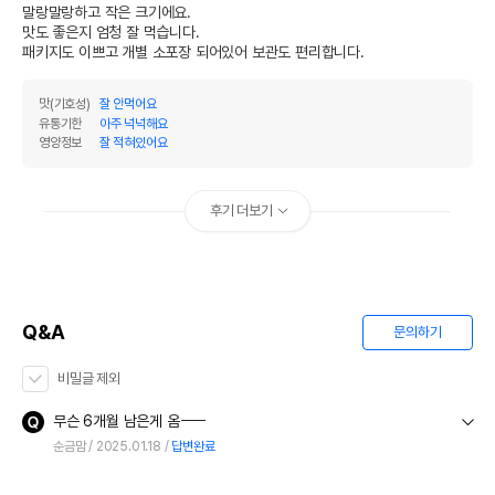
말랑말랑하고 작은 크기에요.

맛도 좋은지 엄청 잘 먹습니다.

패키지도 이쁘고 개별 소포장 되어있어 보관도 편리합니다.
맛(기호성)
잘 안먹어요
유통기한
아주 넉넉해요
영양정보
잘 적혀있어요
후기 더보기
Q&A
문의하기
비밀글 제외
무슨 6개월 남은게 옴ㅡㅡ
순금맘
2025.01.18
답변완료