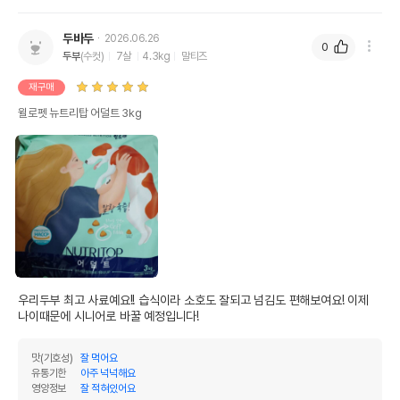
두바두
2026.06.26
0
두부
(수컷)
7살
4.3kg
말티즈
재구매
윌로펫 뉴트리탑 어덜트 3kg
우리두부 최고 사료예요!! 습식이라 소호도 잘되고 넘김도 편해보여요! 이제 
나이때문에 시니어로 바꿀 예정입니다!
맛(기호성)
잘 먹어요
유통기한
아주 넉넉해요
영양정보
잘 적혀있어요