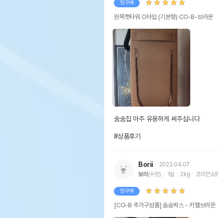
첫구매
원목캣타워 O타입 (기본형) CO-B-브라운
숨숨집 아주 유용하게 써주십니다

#상품후기
Borii
2023.04.07
보리
(수컷)
1살
2kg
코리안쇼
첫구매
[CO-B 추가구성품] 숨숨박스 - 카멜브라운