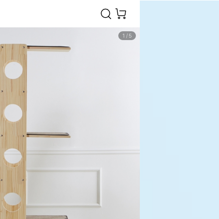
1
/
5