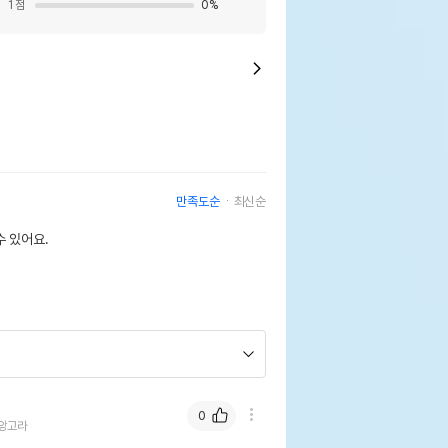
1
점
0
%
만족도순
최신순
 있어요.
0
앙고라