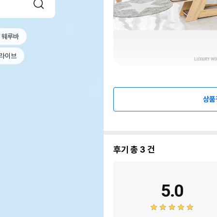
웨루바
라이브
상품
후기 총
3
건
5.0