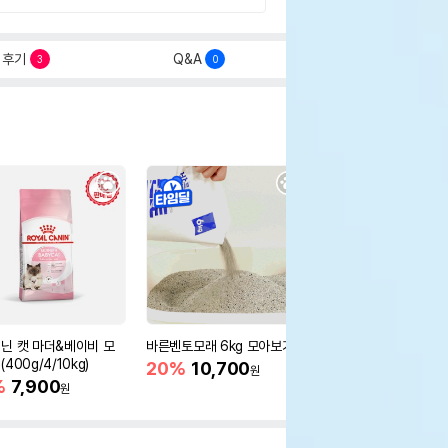
후기
Q&A
3
0
닌 캣 마더&베이비 모
바른벤토모래 6kg 모아보기
로얄캐닌 캣 인도어 4k
400g/4/10kg)
새 감소
20%
10,700
원
%
7,900
16%
55,000
원
원