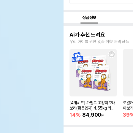
상품정보
Ai가 추천 드려요
우리 아이를 위한 맞춤 취향 저격 상품
[4개세트] 가필드 고양이모래
로얄캐
보라(굵은입자) 4.55kg 카사
아보기(
바모래
14%
84,900
39
원