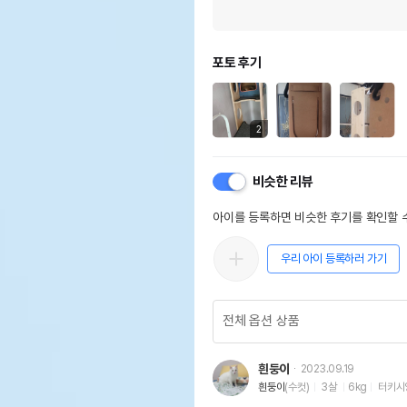
포토 후기
2
비슷한 리뷰
아이를 등록하면 비슷한 후기를 확인할 수
우리 아이 등록하러 가기
흰둥이
2023.09.19
흰둥이
(수컷)
3살
6kg
터키시