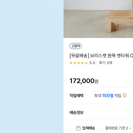
고양이
[무료배송] 브리스캣 원목 캣타워 O
5.0
후기 3개
172,000
원
적립혜택
최대
150점
적립
배송정보
업체배송
결제완료 기준 2 ~