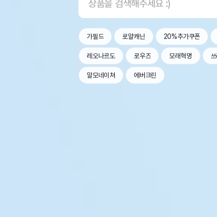
가필드
로얄캐닌
20%추가쿠폰
레오나르도
로우즈
모래혁명
쓰
알모네이쳐
에버크린