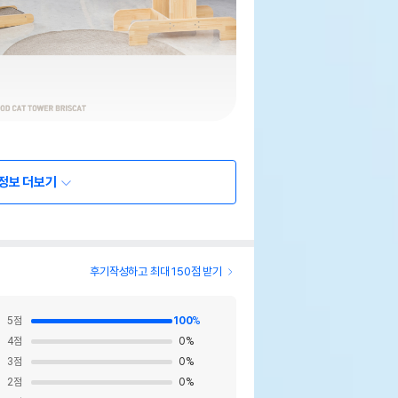
정보 더보기
후기작성하고 최대 150점 받기
5
점
100
%
4
점
0
%
3
점
0
%
2
점
0
%