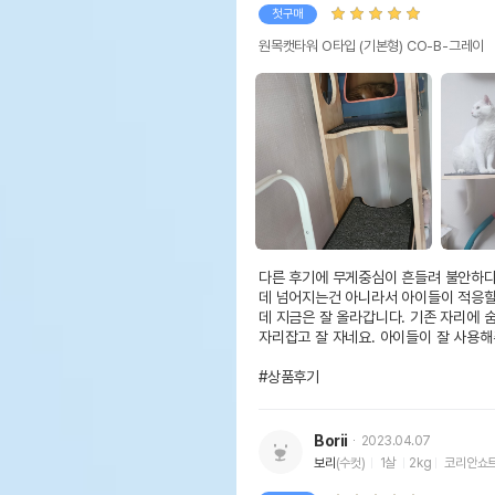
첫구매
원목캣타워 O타입 (기본형) CO-B-그레이
다른 후기에 무게중심이 흔들려 불안하다
데 넘어지는건 아니라서 아이들이 적응할
데 지금은 잘 올라갑니다. 기존 자리에 
자리잡고 잘 자네요. 아이들이 잘 사용해
#상품후기
Borii
2023.04.07
보리
(수컷)
1살
2kg
코리안쇼