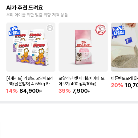
Ai가 추천 드려요
우리 아이를 위한 맞춤 취향 저격 상품
[4개세트] 가필드 고양이모래
로얄캐닌 캣 마더&베이비 모
바른벤토모래 6
보라(굵은입자) 4.55kg 카사
아보기(400g/4/10kg)
20%
10,7
바모래
14%
84,900
39%
7,900
원
원