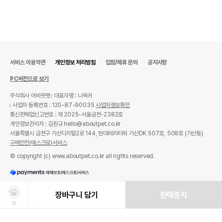
서비스 이용약관
개인정보 처리방침
입점/제휴 문의
공지사항
PC버전으로 보기
주식회사 어바웃펫
대표자명 : 나옥귀
사업자 등록번호 : 120-87-90035
사업자정보확인
통신판매업신고번호 : 제 2025-서울금천-2382호
개인정보관리자 : 김원규 hello@aboutpet.co.kr
서울특별시 금천구 가산디지털2로 144, 현대테라타워 가산DK 507호, 508호 (가산동)
구매안전(에스크로)서비스
© copyright (c) www.aboutpet.co.kr all rights reserved.
장바구니 담기
판매중지
찜