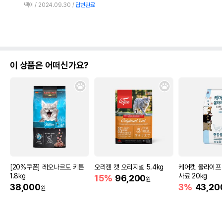
떽이
2024.09.30
답변완료
이 상품은 어떠신가요?
[20%쿠폰] 레오나르도 키튼
오리젠 캣 오리지널 5.4kg
케어캣 올라이프
1.8kg
사료 20kg
15%
96,200
원
38,000
3%
43,20
원