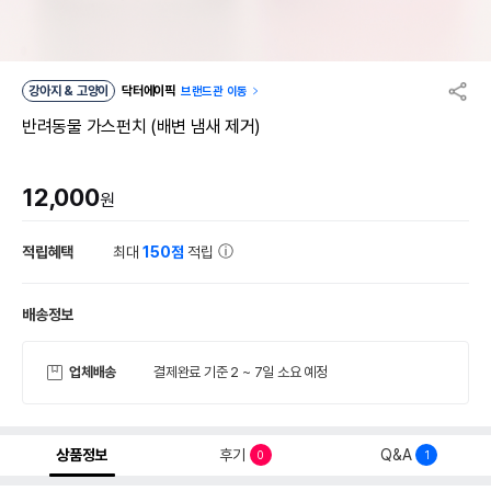
강아지 & 고양이
닥터에이픽
브랜드관 이동
반려동물 가스펀치 (배변 냄새 제거)
12,000
원
적립혜택
최대
150점
적립
배송정보
업체배송
결제완료 기준 2 ~ 7일 소요 예정
상품정보
후기
Q&A
0
1