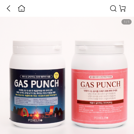
1
/
1