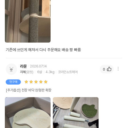
기존에 쓰던게 해져서 다시 주문해요 배송 짱 빠름 
라뮨
2026.07.14
0
지혜
(암컷)
6살
4.3kg
코리안쇼트헤어
첫구매
[추가옵션] 천장 바닥 원형판 확장