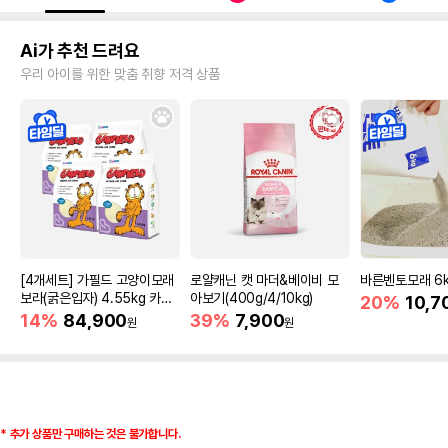
Ai가 추천 드려요
우리 아이를 위한 맞춤 취향 저격 상품
[4개세트] 가필드 고양이모래
로얄캐닌 캣 마더&베이비 모
바른벤토모래 6
보라(굵은입자) 4.55kg 카사
아보기(400g/4/10kg)
20%
10,7
바모래
14%
84,900
39%
7,900
원
원
*
추가 상품만 구매하는 것은 불가합니다
.