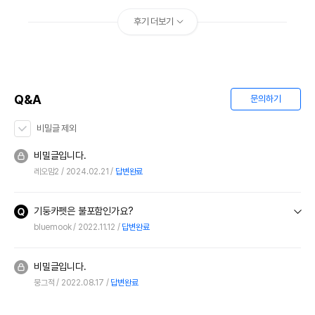
후기 더보기
Q&A
문의하기
비밀글 제외
비밀글입니다.
레오맘2
2024.02.21
답변완료
기둥카펫은 불포함인가요?
bluemook
2022.11.12
답변완료
비밀글입니다.
뭉그적
2022.08.17
답변완료