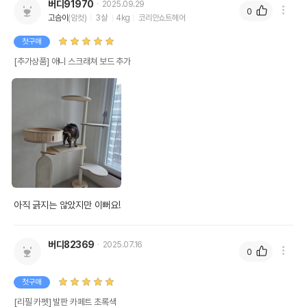
버디91970
2025.09.29
0
고슴이
(암컷)
3살
4kg
코리안쇼트헤어
첫구매
[추가상품] 애니 스크래쳐 보드 추가
아직 긁지는 않았지만 이뻐요!
버디82369
2025.07.16
0
첫구매
[리필 카펫] 발판 카페트 초록색