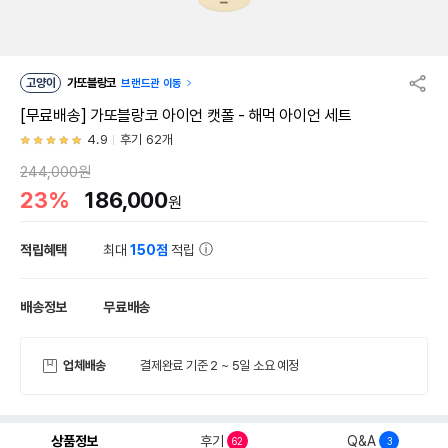
고양이
가또블랑코
브랜드관 이동
[무료배송] 가또블랑코 아이언 캣폴 - 해먹 아이언 세트
4.9
후기 62개
244,000원
23%
186,000
원
적립혜택
최대
150점
적립
배송정보
무료배송
업체배송
결제완료 기준 2 ~ 5일 소요 예정
상품정보
후기
Q&A
62
3