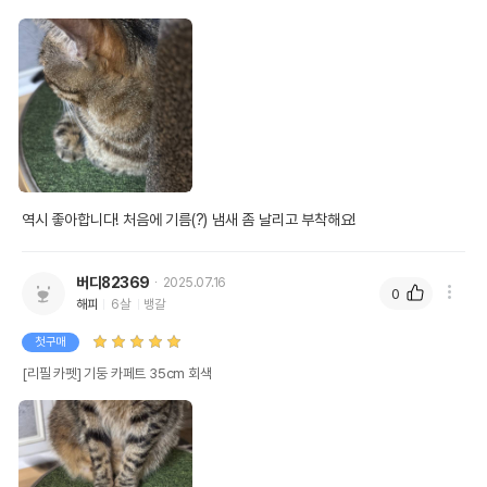
역시 좋아합니다! 처음에 기름(?) 냄새 좀 날리고 부착해요!
버디82369
2025.07.16
0
해피
6살
뱅갈
첫구매
[리필 카펫] 기둥 카페트 35cm 회색