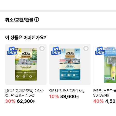
취소/교환/환불
이 상품은 어떠신가요?
[유통기한26년12월] 아카나
아카나 캣 패시피카 1.8kg
캐티맨 소프트 
캣 그래스랜드 4.5kg
SS (3단계)
10%
39,600
원
30%
62,300
40%
4,50
원