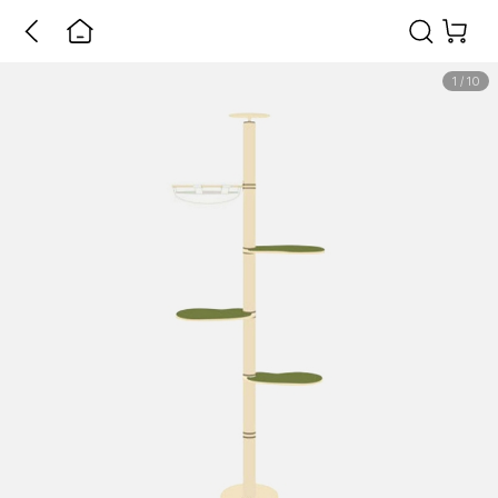
1
/
10