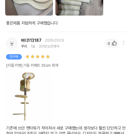
좋은제품 저렴하게 구매했습니다
버디113187
2026.03.03
0
쿠리
1살
코리안쇼트헤어
첫구매
[리필 카펫] 기둥 카페트 35cm 회색
기존에 쓰던 캣타워가 작아져서 새로 구매했는데 생각보다 훨씬 단단하고 안
정감 있어요! 조립도 어렵지 않고 금방 끝났어요. 디자인도 깔끔하고 예뻐서 