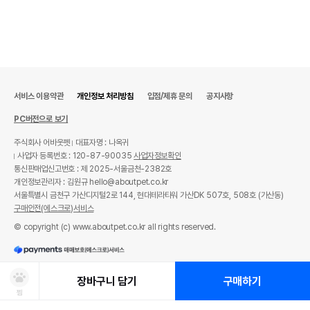
서비스 이용약관
개인정보 처리방침
입점/제휴 문의
공지사항
PC버전으로 보기
주식회사 어바웃펫
대표자명 : 나옥귀
사업자 등록번호 : 120-87-90035
사업자정보확인
통신판매업신고번호 : 제 2025-서울금천-2382호
개인정보관리자 : 김원규 hello@aboutpet.co.kr
서울특별시 금천구 가산디지털2로 144, 현대테라타워 가산DK 507호, 508호 (가산동)
구매안전(에스크로)서비스
© copyright (c) www.aboutpet.co.kr all rights reserved.
장바구니 담기
구매하기
찜