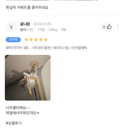
확실히 카페트를 좋아하네요
꼼냐옹
2024.03.20
0
꼼이
(수컷)
7개월
3.8kg
랙돌
첫구매
해먹 아이언 세트 - 아이보리발판 / 베이지기둥 / 아크릴해먹
너무좋아해요~~ 

제옆에서이제안자요ㅠ

#상품후기