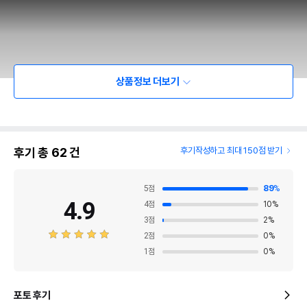
상품정보 더보기
후기 총
62
건
후기작성하고 최대 150점 받기
5
점
89
%
4.9
4
점
10
%
3
점
2
%
2
점
0
%
1
점
0
%
포토 후기