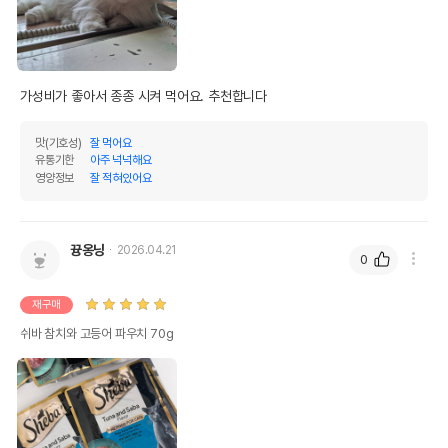
가성비가 좋아서 종종 시켜 먹어요. 추천합니다
맛(기호성)
잘 먹어요
유통기한
아주 넉넉해요
영양정보
잘 적혀있어요
뀽옹닝
2026.04.21
0
재구매
쉬바 참치와 고등어 파우치 70g