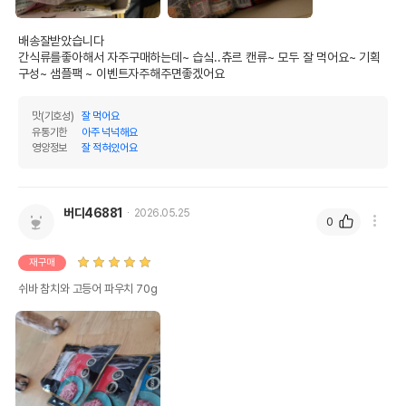
배송잘받았습니다

간식류를좋아해서 자주구매하는데~ 습싴..츄르 캔류~ 모두 잘 먹어요~ 기획 
구성~ 샘플팩 ~ 이벤트자주해주면좋겠어요
맛(기호성)
잘 먹어요
유통기한
아주 넉넉해요
영양정보
잘 적혀있어요
버디46881
2026.05.25
0
재구매
쉬바 참치와 고등어 파우치 70g