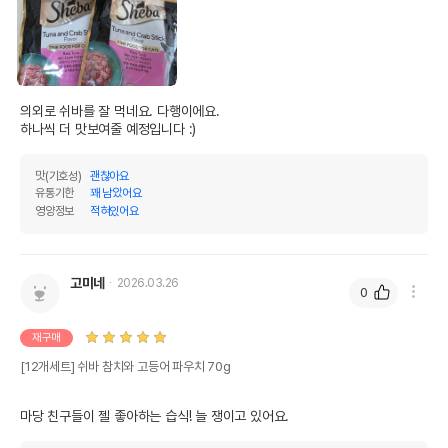
의외로 쉬바를 잘 먹네요. 다행이에요.

하나씩 더 맛보여줄 예정입니다 :)
맛(기호성)
괜찮아요
유통기한
꽤 남았어요
영양정보
적혀있어요
고미네
2026.03.26
0
재구매
[12개세트] 쉬바 참치와 고등어 파우치 70g
마당 친구들이 젤 좋아하는 습식! 늘 쟁이고 있어요.