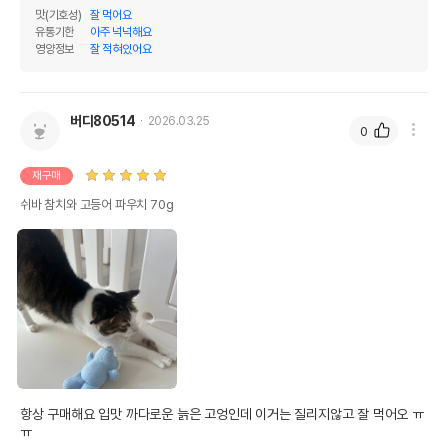
맛(기호성)
잘 먹어요
유통기한
아주 넉넉해요
영양정보
잘 적혀있어요
버디80514
2026.03.25
0
재구매
쉬바 참치와 고등어 파우치 70g
항상 구매해요 입맛 까다로운 늙은 고엉인데 이거는 질리지않고 잘 먹어오 ㅠ
ㅠ 