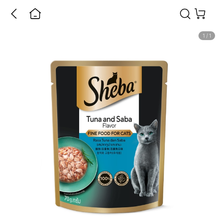
1
/
1