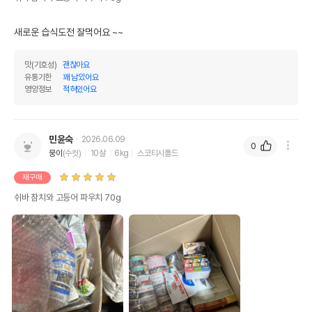
새로운 습식도전 잘먹어요 ~~
맛(기호성)
괜찮아요
유통기한
꽤 남았어요
영양정보
적혀있어요
민윤숙
2026.06.09
0
뭉이
(수컷)
10살
6kg
스코티시폴드
재구매
쉬바 참치와 고등어 파우치 70g