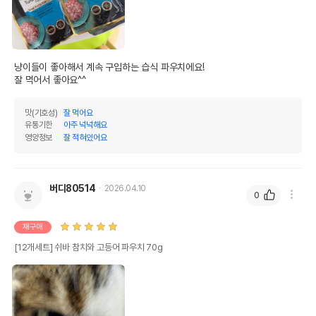
냥이들이 좋아해서 계속 구입하는 습식 파우치에요!

잘 먹어서 좋아요^^
맛(기호성)
잘 먹어요
유통기한
아주 넉넉해요
영양정보
잘 적혀있어요
버디80514
2026.04.10
0
재구매
[12개세트] 쉬바 참치와 고등어 파우치 70g