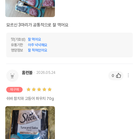
묘르신 3마리가 공통적으로 잘 먹어요
맛(기호성)
잘 먹어요
유통기한
아주 넉넉해요
영양정보
잘 적혀있어요
홈런볼
2026.05.24
0
재구매
쉬바 참치와 고등어 파우치 70g