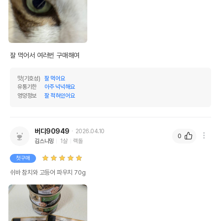
잘 먹어서 여러번 구매해여
맛(기호성)
잘 먹어요
유통기한
아주 넉넉해요
영양정보
잘 적혀있어요
버디90949
2026.04.10
0
김스니밍
1살
랙돌
첫구매
쉬바 참치와 고등어 파우치 70g