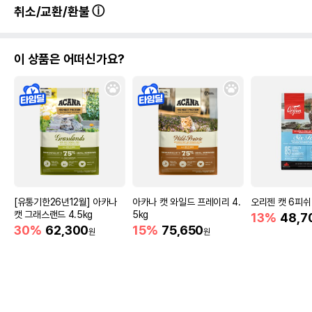
취소/교환/환불
이 상품은 어떠신가요?
상품 필수 정보
품명 및 모델명
쉬바 참치와 고등어 파우치 70g 모아보기
[유통기한26년12월] 아카나
아카나 캣 와일드 프레이리 4.
오리젠 캣 6피쉬 
캣 그래스랜드 4.5kg
5kg
13%
48,7
법에 의한 인증,허가 등을
30%
62,300
15%
75,650
원
원
상세페이지 참조
받았음을 확인할수 있는
경우 그에 대한 사항
제조국 또는 원산지
태국
PATAYA FOOD INDUSTRIES LTD./
제조자,수입품의 경우