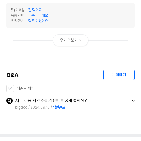
맛(기호성)
잘 먹어요
유통기한
아주 넉넉해요
영양정보
잘 적혀있어요
후기 더보기
Q&A
문의하기
비밀글 제외
지금 재품 사면 소비기한이 어떻게 될까요?
bigdoo
2024.09.10
답변완료