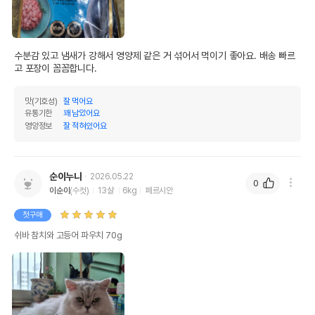
수분감 있고 냄새가 강해서 영양제 같은 거 섞어서 먹이기 좋아요. 배송 빠르
고 포장이 꼼꼼합니다.
맛(기호성)
잘 먹어요
유통기한
꽤 남았어요
영양정보
잘 적혀있어요
순이누나
2026.05.22
0
이순이
(수컷)
13살
6kg
페르시안
첫구매
쉬바 참치와 고등어 파우치 70g