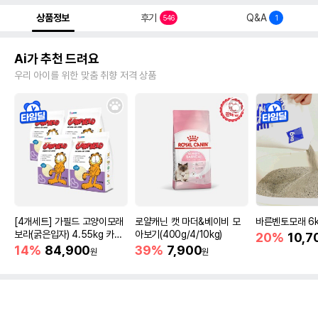
상품정보
후기
Q&A
546
1
Ai가 추천 드려요
우리 아이를 위한 맞춤 취향 저격 상품
[4개세트] 가필드 고양이모래
로얄캐닌 캣 마더&베이비 모
바른벤토모래 6
보라(굵은입자) 4.55kg 카사
아보기(400g/4/10kg)
20%
10,7
바모래
14%
84,900
39%
7,900
원
원