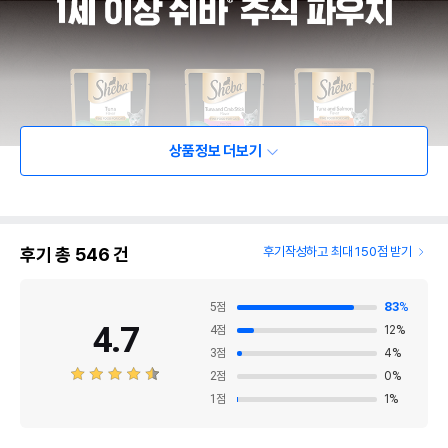
상품정보 더보기
후기 총
546
건
후기작성하고 최대 150점 받기
5
점
83
%
4.7
4
점
12
%
3
점
4
%
2
점
0
%
1
점
1
%